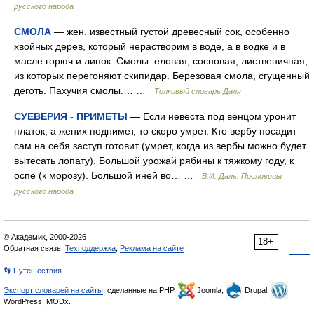
русского народа
СМОЛА
— жен. известный густой древесный сок, особенно
хвойных дерев, который нерастворим в воде, а в водке и в
масле горюч и липок. Смолы: еловая, сосновая, лиственичная,
из которых перегоняют скипидар. Березовая смола, сгущенный
деготь. Пахучия смолы.… …
Толковый словарь Даля
СУЕВЕРИЯ - ПРИМЕТЫ
— Если невеста под венцом уронит
платок, а жених поднимет, то скоро умрет. Кто вербу посадит
сам на себя заступ готовит (умрет, когда из вербы можно будет
вытесать лопату). Большой урожай рябины к тяжкому году, к
оспе (к морозу). Большой иней во… …
В.И. Даль. Пословицы
русского народа
© Академик, 2000-2026
18+
Обратная связь:
Техподдержка
,
Реклама на сайте
👣 Путешествия
Экспорт словарей на сайты
, сделанные на PHP,
Joomla,
Drupal,
WordPress, MODx.