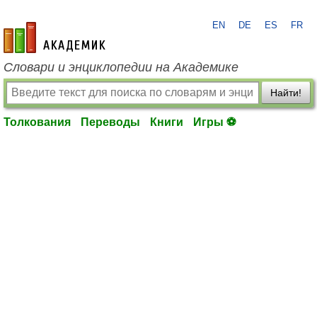
EN
DE
ES
FR
academic.ru
Словари и энциклопедии на Академике
Найти!
Толкования
Переводы
Книги
Игры ⚽