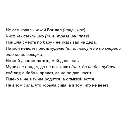
Не сам ковал - какой Бог дал
(напр., нос)
.
Чист, как стеклышко
(т. е. трезв или прав)
.
Пришла смерть по бабу - не указывай на деда.
Не моя неделя прясть куделю
(т. е. прядут не по очереди,
это не отговорка)
.
Не мой день молотить, мой день есть.
Мужик не прядет, да не наг ходит
(или: да не без рубахи
ходит)
; а баба и прядет, да не по две носит.
Пшено и не в тыкве родится, а с тыквой естся.
Не в том сила, что кобыла сива, а в том, что не везет.