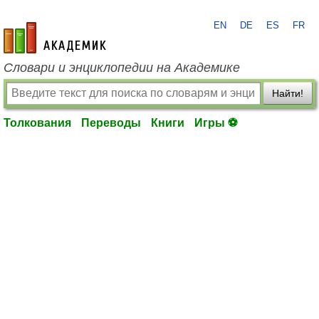
EN
DE
ES
FR
academic.ru
Словари и энциклопедии на Академике
Найти!
Толкования
Переводы
Книги
Игры ⚽