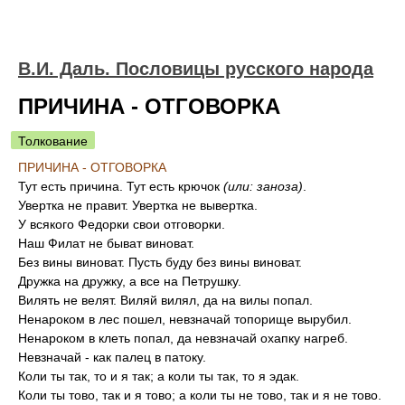
В.И. Даль. Пословицы русского народа
ПРИЧИНА - ОТГОВОРКА
Толкование
ПРИЧИНА - ОТГОВОРКА
Тут есть причина. Тут есть крючок
(или: заноза)
.
Увертка не правит. Увертка не вывертка.
У всякого Федорки свои отговорки.
Наш Филат не быват виноват.
Без вины виноват. Пусть буду без вины виноват.
Дружка на дружку, а все на Петрушку.
Вилять не велят. Виляй вилял, да на вилы попал.
Ненароком в лес пошел, невзначай топорище вырубил.
Ненароком в клеть попал, да невзначай охапку нагреб.
Невзначай - как палец в патоку.
Коли ты так, то и я так; а коли ты так, то я эдак.
Коли ты тово, так и я тово; а коли ты не тово, так и я не тово.