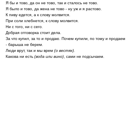
Я бы и тово, да он не тово, так и сталось не тово.
Я было и тово, да жена не тово - ну уж и я растово.
К пиву едется, а к слову молвится.
При соли хлебнется, к слову молвится.
Ни с того, ни с сего.
Добрая отговорка стоит дела.
За что купил, за то и продаю. Почем купили, по тому и продаем
- барыша не берем.
Люди врут, так и мы врем
(о вестях)
.
Какова ни есть
(вода или вино)
, сами не подсычаем.