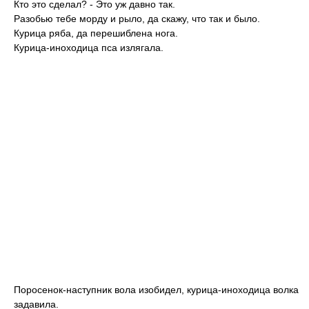
Кто это сделал? - Это уж давно так.
Разобью тебе морду и рыло, да скажу, что так и было.
Курица ряба, да перешиблена нога.
Курица-иноходица пса излягала.
Поросенок-наступник вола изобидел, курица-иноходица волка
задавила.