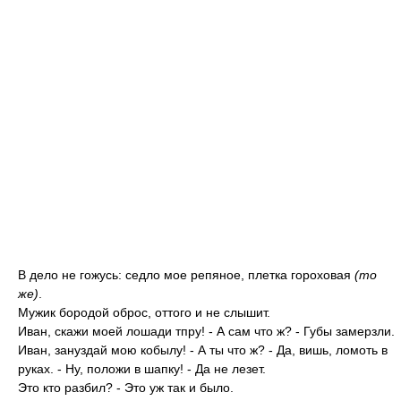
В дело не гожусь: седло мое репяное, плетка гороховая
(то
же)
.
Мужик бородой оброс, оттого и не слышит.
Иван, скажи моей лошади тпру! - А сам что ж? - Губы замерзли.
Иван, зануздай мою кобылу! - А ты что ж? - Да, вишь, ломоть в
руках. - Ну, положи в шапку! - Да не лезет.
Это кто разбил? - Это уж так и было.