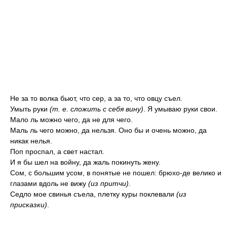
Не за то волка бьют, что сер, а за то, что овцу съел.
Умыть руки
(т. е. сложить с себя вину)
. Я умываю руки свои.
Мало ль можно чего, да не для чего.
Маль ль чего можно, да нельзя. Оно бы и очень можно, да
никак нелья.
Поп проспал, а свет настал.
И я бы шел на войну, да жаль покинуть жену.
Сом, с большим усом, в понятые не пошел: брюхо-де велико и
глазами вдоль не вижу
(из притчи)
.
Седло мое свинья съела, плетку куры поклевали
(из
присказки)
.