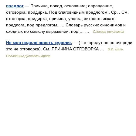
предлог
— Причина, повод, основание; оправдание,
отговорка; придирка. Под благовидным предлогом.. Ср. . См.
отговорка, придирка, причина, уловка, хитрость искать
предлога, под предлогом... .. Словарь русских синонимов и
сходных по смыслу выражений. под.… …
Словарь синонимов
Не моя неделя прясть куделю.
— (т. е. прядут не по очереди,
это не отговорка). См. ПРИЧИНА ОТГОВОРКА …
В.И. Даль.
Пословицы русского народа