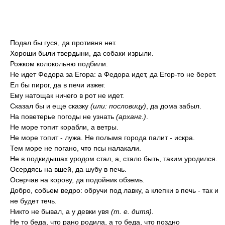
Подал бы гуся, да противня нет.
Хороши были твердыни, да собаки изрыли.
Рожком колокольню подбили.
Не идет Федора за Егора: а Федора идет, да Егор-то не берет.
Ел бы пирог, да в печи изжег.
Ему натощак ничего в рот не идет.
Сказал бы и еще сказку
(или: пословицу)
, да дома забыл.
На поветерье погоды не узнать
(арханг.)
.
Не море топит корабли, а ветры.
Не море топит - лужа. Не полымя города палит - искра.
Тем море не погано, что псы налакали.
Не в подкидышах уродом стал, а, стало быть, таким уродился.
Осердясь на вшей, да шубу в печь.
Осерчав на корову, да подойник обземь.
Добро, собьем ведро: обручи под лавку, а клепки в печь - так и
не будет течь.
Никто не бывал, а у девки увя
(т. е. дитя)
.
Не то беда, что рано родила, а то беда, что поздно