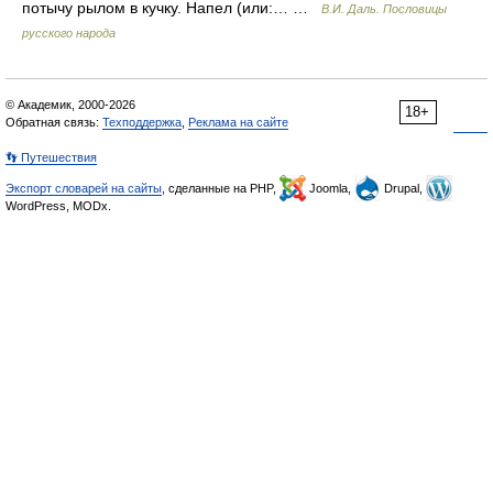
потычу рылом в кучку. Напел (или:… …
В.И. Даль. Пословицы
русского народа
© Академик, 2000-2026
18+
Обратная связь:
Техподдержка
,
Реклама на сайте
👣 Путешествия
Экспорт словарей на сайты
, сделанные на PHP,
Joomla,
Drupal,
WordPress, MODx.