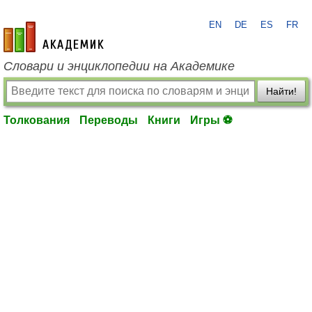
EN
DE
ES
FR
academic.ru
Словари и энциклопедии на Академике
Найти!
Толкования
Переводы
Книги
Игры ⚽