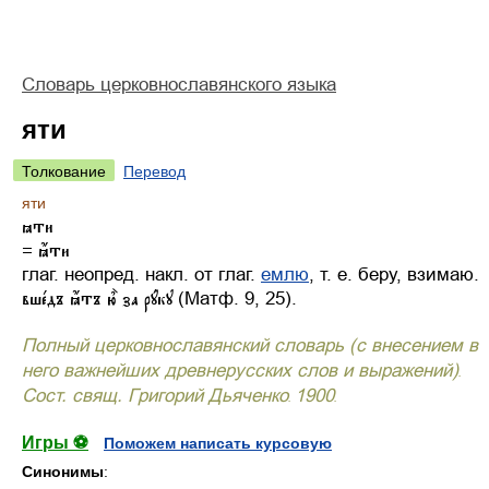
Словарь церковнославянского языка
яти
Толкование
Перевод
яти

= 
глаг. неопред. накл. от глаг.
емлю
, т. е. беру, взимаю.
     (Матф. 9, 25).
Полный церковнославянский словарь (с внесением в
него важнейших древнерусских слов и выражений)
.
Сост. свящ. Григорий Дьяченко
1900
.
.
Игры ⚽
Поможем написать курсовую
Синонимы
: