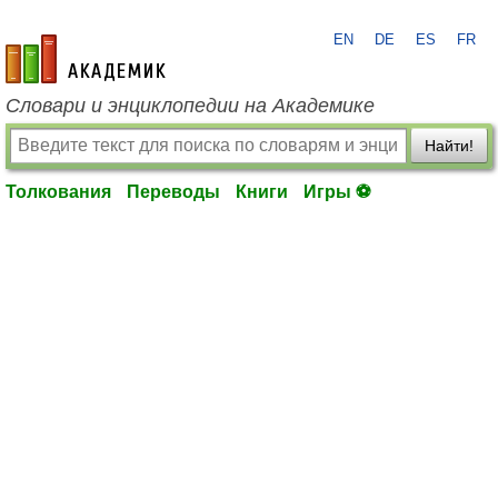
EN
DE
ES
FR
academic.ru
Словари и энциклопедии на Академике
Найти!
Толкования
Переводы
Книги
Игры ⚽