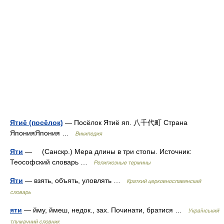
Ятиё (посёлок)
— Посёлок Ятиё яп. 八千代町 Страна
ЯпонияЯпония …
Википедия
Яти
— (Санскр.) Мера длины в три стопы. Источник:
Теософский словарь …
Религиозные термины
Яти
— взять, объять, уловлять …
Краткий церковнославянский
словарь
яти
— йму, ймеш, недок., зах. Починати, братися …
Український
тлумачний словник