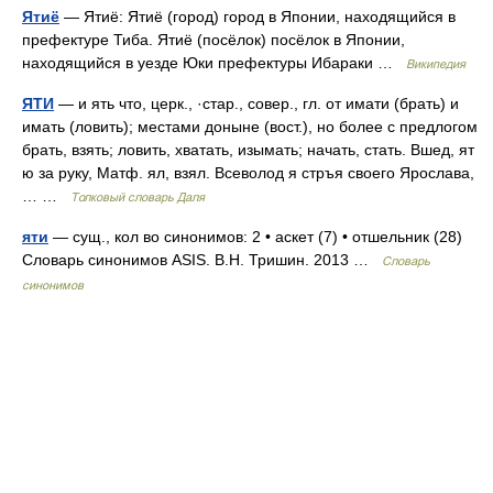
Ятиё
— Ятиё: Ятиё (город) город в Японии, находящийся в
префектуре Тиба. Ятиё (посёлок) посёлок в Японии,
находящийся в уезде Юки префектуры Ибараки …
Википедия
ЯТИ
— и ять что, церк., ·стар., совер., гл. от имати (брать) и
имать (ловить); местами доныне (вост.), но более с предлогом
брать, взять; ловить, хватать, изымать; начать, стать. Вшед, ят
ю за руку, Матф. ял, взял. Всеволод я стръя своего Ярослава,
… …
Толковый словарь Даля
яти
— сущ., кол во синонимов: 2 • аскет (7) • отшельник (28)
Словарь синонимов ASIS. В.Н. Тришин. 2013 …
Словарь
синонимов