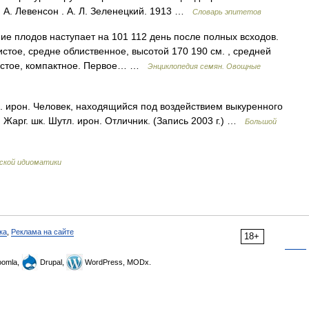
 А. Левенсон . А. Л. Зеленецкий. 1913 …
Словарь эпитетов
е плодов наступает на 101 112 день после полных всходов.
тое, средне облиственное, высотой 170 190 см. , средней
ростое, компактное. Первое… …
Энциклопедия семян. Овощные
 ирон. Человек, находящийся под воздействием выкуренного
Жарг. шк. Шутл. ирон. Отличник. (Запись 2003 г.) …
Большой
ской идиоматики
ка
,
Реклама на сайте
18+
omla,
Drupal,
WordPress, MODx.