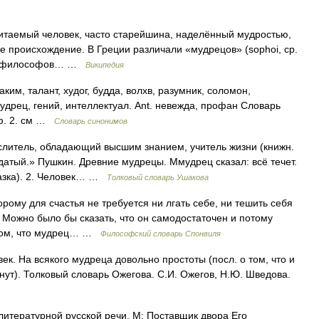
итаемый человек, часто старейшина, наделённый мудростью,
е происхождение. В Греции различали «мудрецов» (sophoi, ср.
и» философов… …
Википедия
им, талант, худог, будда, волхв, разумник, соломон,
удрец, гений, интеллектуал. Ant. невежда, профан Словарь
оф. 2. см …
Словарь синонимов
литель, обладающий высшим знанием, учитель жизни (книжн.
адатый.» Пушкин. Древние мудрецы. Ммудрец сказал: всё течет.
казка). 2. Человек… …
Толковый словарь Ушакова
му для счастья не требуется ни лгать себе, ни тешить себя
 Можно было бы сказать, что он самодостаточен и потому
в том, что мудрец… …
Философский словарь Спонвиля
к. На всякого мудреца довольно простоты (посл. о том, что и
ут). Толковый словарь Ожегова. С.И. Ожегов, Н.Ю. Шведова.
итературной русской речи. М: Поставщик двора Его