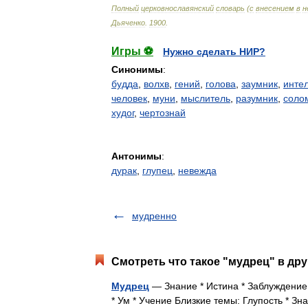
Полный
церковнославянский
словарь
(
с
внесением
в
н
Дьяченко
.
1900
.
Игры ⚽
Нужно сделать НИР?
Синонимы
:
будда
,
волхв
,
гений
,
голова
,
заумник
,
инте
человек
,
муни
,
мыслитель
,
разумник
,
соло
худог
,
чертознай
Антонимы
:
дурак
,
глупец
,
невежда
мудренно
Смотреть что такое "мудрец" в дру
Мудрец
— Знание * Истина * Заблуждение 
* Ум * Учение Близкие темы: Глупость * З