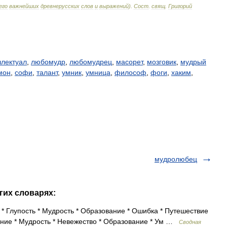
его
важнейших
древнерусских
слов
и
выражений
)
.
Сост
.
свящ
.
Григорий
ллектуал
,
любомудр
,
любомудрец
,
масорет
,
мозговик
,
мудрый
мон
,
софи
,
талант
,
умник
,
умница
,
философ
,
фоги
,
хаким
,
мудролюбец
гих словарях:
* Глупость * Мудрость * Образование * Ошибка * Путешествие
нание * Мудрость * Невежество * Образование * Ум …
Сводная