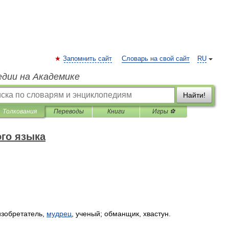
Запомнить сайт
Словарь на свой сайт
RU
едии на Академике
Найти!
Толкования
Переводы
Книги
Игры ⚽
го языка
изобретатель
,
мудрец
,
ученый
;
обманщик
,
хвастун
.