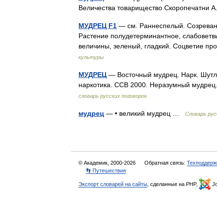
Величества товарищество Скоропечатни А.
МУДРЕЦ F1
— см. Раннеспелый. Созревани
Растение полудетерминантное, слабоветвис
величины, зеленый, гладкий. Соцветие п
культуры
МУДРЕЦ
— Восточный мудрец. Нарк. Шутл.
наркотика. ССВ 2000. Неразумный мудрец. 
словарь русских поговорок
мудрец
— • великий мудрец …
Словарь рус
© Академик, 2000-2026
Обратная связь:
Техподдерж
👣 Путешествия
Экспорт словарей на сайты
, сделанные на PHP,
Jo