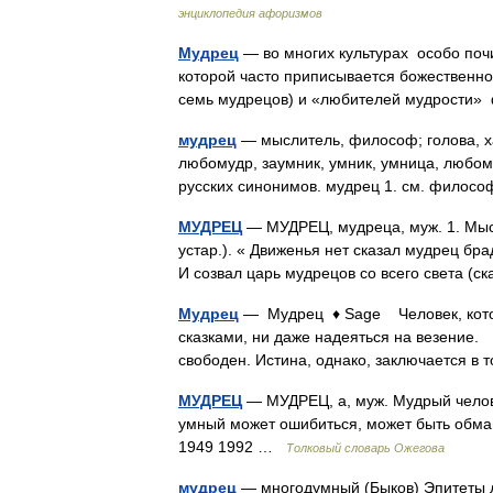
энциклопедия афоризмов
Мудрец
— во многих культурах особо поч
которой часто приписывается божественно
семь мудрецов) и «любителей мудрост
мудрец
— мыслитель, философ; голова, хак
любомудр, заумник, умник, умница, любом
русских синонимов. мудрец 1. см. филос
МУДРЕЦ
— МУДРЕЦ, мудреца, муж. 1. Мыс
устар.). « Движенья нет сказал мудрец бр
И созвал царь мудрецов со всего света (с
Мудрец
— Мудрец ♦ Sage Человек, которо
сказками, ни даже надеяться на везение.
свободен. Истина, однако, заключается 
МУДРЕЦ
— МУДРЕЦ, а, муж. Мудрый челове
умный может ошибиться, может быть обман
1949 1992 …
Толковый словарь Ожегова
мудрец
— многодумный (Быков) Эпитеты л