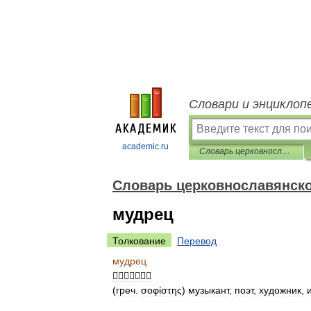
Словари и энциклоп
academic.ru
Словарь церковнославянского языка
Словарь церковнославянско
мудрец
Толкование
Перевод
мудрец

(
греч
.
σοφίστης
)
музыкант
,
поэт
,
художник
,