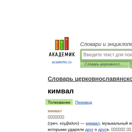
Словари и энциклоп
academic.ru
Словарь церковнославянского языка
Словарь церковнославянско
кимвал
Толкование
Перевод
кимвал

(
греч
.
κύμβαλον
) —
кимвал
,
музыкальный
и
которыми
ударяли
друг
о
друг
а
.

