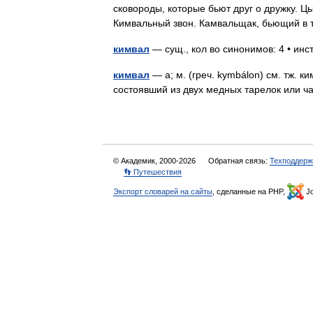
сковороды, которые бьют друг о дружку. Ц
Кимвальный звон. Камвальщак, бьющий в
кимвал
— сущ., кол во синонимов: 4 • инст
кимвал
— а; м. (греч. kymbálon) см. тж.
состоявший из двух медных тарелок или
© Академик, 2000-2026
Обратная связь:
Техподдерж
👣 Путешествия
Экспорт словарей на сайты
, сделанные на PHP,
Jo