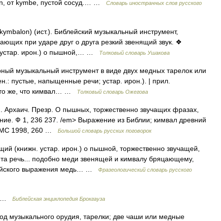
on, от kymbe, пустой сосуд.… …
Словарь иностранных слов русского
kymbalon) (ист.). Библейский музыкальный инструмент,
ающих при ударе друг о друга резкий звенящий звук. ❖
 устар. ирон.) о пышной,… …
Толковый словарь Ушакова
ный музыкальный инструмент в виде двух медных тарелок или
н.: пустые, напыщенные речи; устар. ирон.). | прил.
.: то же, что кимвал… …
Толковый словарь Ожегова
 Архаич. Презр. О пышных, торжественно звучащих фразах,
ние. Ф 1, 236 237. /em> Выражение из Библии; кимвал древний
 БМС 1998, 260 …
Большой словарь русских поговорок
 (книжн. устар. ирон.) о пышной, торжественно звучащей,
та речь... подобно меди звенящей и кимвалу бряцающему,
блейского выражения медь… …
Фразеологический словарь русского
ты …
Библейская энциклопедия Брокгауза
род музыкального орудия, тарелки; две чаши или медные