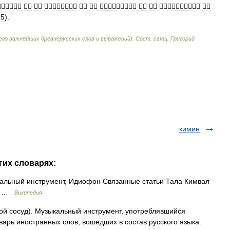











,
5
).
его
важнейших
древнерусских
слов
и
выражений
)
.
Сост
.
свящ
.
Григорий
кимин
гих словарях:
льный инструмент, Идиофон Связанные статьи Тала Кимвал
ля …
Википедия
той сосуд). Музыкальный инструмент, употреблявшийся
арь иностранных слов, вошедших в состав русского языка.