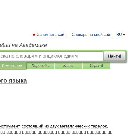
Запомнить сайт
Словарь на свой сайт
RU
едии на Академике
Найти!
Толкования
Переводы
Книги
Игры ⚽
го языка
нструмент
,
состоящий
из
двух
металлических
тарелок
,







