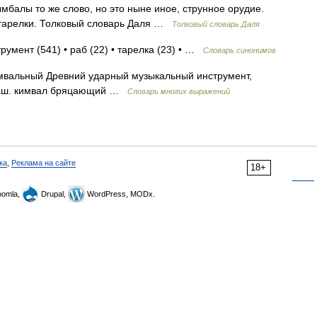
ымбалы то же слово, но это ныне иное, струнное орудие.
 тарелки. Толковый словарь Даля …
Толковый словарь Даля
румент (541) • раб (22) • тарелка (23) • …
Словарь синонимов
 кимвальный Древний ударный музыкальный инструмент,
 чаш. кимвал бряцающий …
Словарь многих выражений
ка
,
Реклама на сайте
18+
omla,
Drupal,
WordPress, MODx.