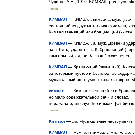
Чудинов А.Н., 1910. КИМВАЛ греч. kymbal
языка
КИМВАЛ
— КИМВАЛ, кимвала, муж. (греч. 
состоящий из двух металлических чаш, изд
Кимвал звенящий или бряцающий (книжн.
КИМВАЛ
— КИМВАЛ, а, муж. Древний удар
чаш. Бить, ударять в к. К. бряцающий (пере
кимвальный, ая, ое. К. звон (также перен
КИМВАЛ
— бряцающий (звучащий). Книжн.
за которыми пустое и бесплодное содержа
музыкальный инструмент типа литавров.
кимвал
— Кимвал звенящий или бряцающий
но мало содержательной речи и словах. 
поражала один слух. Белинский. [От би
языка
Кимвал
— см. Музыкальные инструмен
КИМВАЛ
— муж. или кимвалы мн., ·стар. 