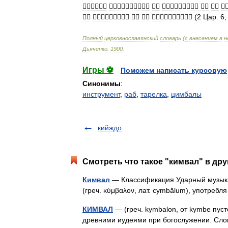












(
2
Цар
.
6
Полный
церковнославянский
словарь
(
с
внесением
в
н
Дьяченко
.
1900
.
Игры ⚽
Поможем написать курсовую
Синонимы
:
инструмент
,
раб
,
тарелка
,
цимбалы
кийждо
Смотреть что такое "кимвал" в дру
Кимвал
— Классификация Ударный музыка
(греч. κύμβαλον, лат. cymbălum), употреб
КИМВАЛ
— (греч. kymbalon, от kymbe пус
древними иудеями при богослужении. Слов