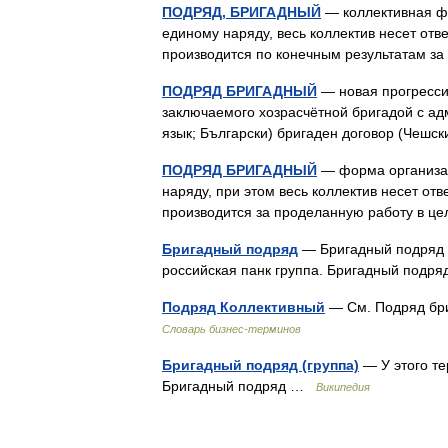
ПОДРЯД, БРИГАДНЫЙ
— коллективная фо
единому наряду, весь коллектив несет отв
производится по конечным результатам 
ПОДРЯД БРИГАДНЫЙ
— новая прогресси
заключаемого хозрасчётной бригадой с ад
язык; Български) бригаден договор (Чешс
ПОДРЯД БРИГАДНЫЙ
— форма организац
наряду, при этом весь коллектив несет отв
производится за проделанную работу в 
Бригадный подряд
— Бригадный подряд м
российская панк группа. Бригадный под
Подряд Коллективный
— См. Подряд бри
Словарь бизнес-терминов
Бригадный подряд (группа)
— У этого те
Бригадный подряд …
Википедия