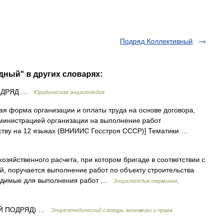
Подряд Коллективный
дный" в других словарях:
ОДРЯД …
Юридическая энциклопедия
я форма организации и оплаты труда на основе договора,
дминистрацией организации на выполнение работ
ьству на 12 языках (ВНИИИС Госстроя СССР)] Тематики …
озяйственного расчета, при котором бригаде в соответствии с
, поручается выполнение работ по объекту строительства
бходимые для выполнения работ …
Энциклопедия терминов,
ЫЙ ПОДРЯД) …
Энциклопедический словарь экономики и права