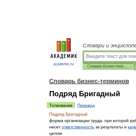
Словари и энциклоп
academic.ru
Словарь бизнес-терминов
Словарь бизнес-терминов
Подряд Бригадный
Толкование
Перевод
Подряд
Бригадный
форма
организации
труда
,
при
которой
ра
несет
ответственность
за
результаты
и
кач
целом
.