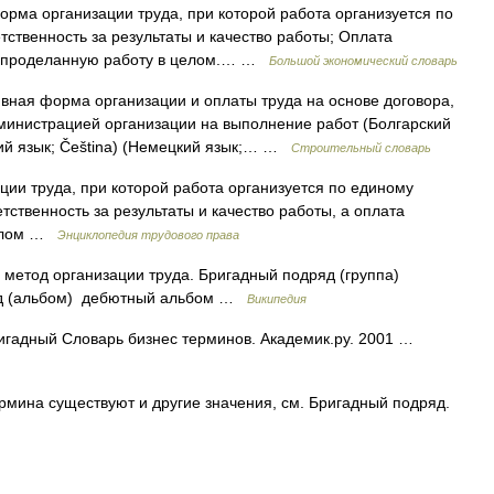
рма организации труда, при которой работа организуется по
етственность за результаты и качество работы; Оплата
за проделанную работу в целом.… …
Большой экономический словарь
вная форма организации и оплаты труда на основе договора,
министрацией организации на выполнение работ (Болгарский
кий язык; Čeština) (Немецкий язык;… …
Строительный словарь
ии труда, при которой работа организуется по единому
етственность за результаты и качество работы, а оплата
целом …
Энциклопедия трудового права
етод организации труда. Бригадный подряд (группа)
ряд (альбом) дебютный альбом …
Википедия
гадный Словарь бизнес терминов. Академик.ру. 2001 …
рмина существуют и другие значения, см. Бригадный подряд.