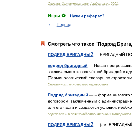
Словарь
бизнес
-
терминов
.
Академик
.
ру
.
2001
.
Игры ⚽
Нужен реферат?
Подряд
Смотреть что такое "Подряд Брига
ПОДРЯД БРИГАДНЫЙ
— БРИГАДНЫЙ П
подряд бригадный
— Новая прогрессивна
заключаемого хозрасчётной бригадой с а
[Терминологический словарь по строител
Справочник технического переводчика
Подряд бригадный
— – форма низового х
договором, заключенным с администрацией
или его части и создаются условия, нео
определений и пояснений строительных материалов
ПОДРЯД БРИГАДНЫЙ
— (см. БРИГАДН