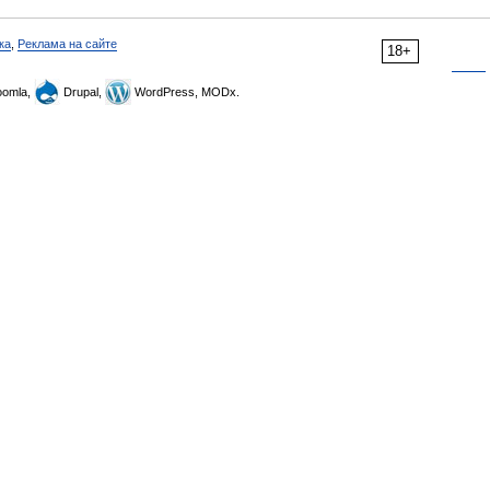
ка
,
Реклама на сайте
18+
omla,
Drupal,
WordPress, MODx.