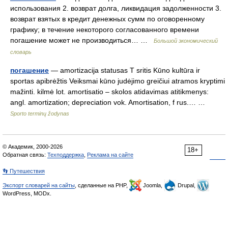
использования 2. возврат долга, ликвидация задолженности 3.
возврат взятых в кредит денежных сумм по оговоренному
графику; в течение некоторого согласованного времени
погашение может не производиться… …
Большой экономический
словарь
погашение
— amortizacija statusas T sritis Kūno kultūra ir
sportas apibrėžtis Veiksmai kūno judėjimo greičiui atramos kryptimi
mažinti. kilmė lot. amortisatio – skolos atidavimas atitikmenys:
angl. amortization; depreciation vok. Amortisation, f rus.… …
Sporto terminų žodynas
© Академик, 2000-2026
18+
Обратная связь:
Техподдержка
,
Реклама на сайте
👣 Путешествия
Экспорт словарей на сайты
, сделанные на PHP,
Joomla,
Drupal,
WordPress, MODx.