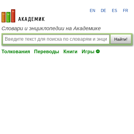
EN
DE
ES
FR
academic.ru
Словари и энциклопедии на Академике
Найти!
Толкования
Переводы
Книги
Игры ⚽