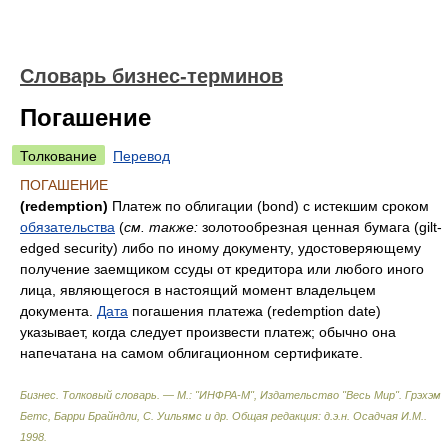
Словарь бизнес-терминов
Погашение
Толкование
Перевод
ПОГАШЕНИЕ
(redemption)
Платеж по облигации (bond) с истекшим сроком
обязательства
(
cм. также:
золотообрезная ценная бумага (gilt-
edged security) либо по иному документу, удостоверяющему
получение заемщиком ссуды от кредитора или любого иного
лица, являющегося в настоящий момент владельцем
документа.
Дата
погашения платежа (redemption date)
указывает, когда следует произвести платеж; обычно она
напечатана на самом облигационном сертификате.
Бизнес. Толковый словарь. — М.: "ИНФРА-М", Издательство "Весь Мир".
Грэхэм
Бетс, Барри Брайндли, С. Уильямс и др. Общая редакция: д.э.н. Осадчая И.М.
.
1998
.