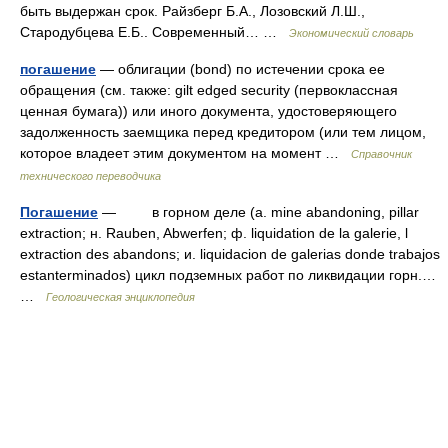
быть выдержан срок. Райзберг Б.А., Лозовский Л.Ш.,
Стародубцева Е.Б.. Современный… …
Экономический словарь
погашение
— облигации (bond) по истечении срока ее
обращения (см. также: gilt edged security (первоклассная
ценная бумага)) или иного документа, удостоверяющего
задолженность заемщика перед кредитором (или тем лицом,
которое владеет этим документом на момент …
Справочник
технического переводчика
Погашение
— в горном делe (a. mine abandoning, pillar
extraction; н. Rauben, Abwerfen; ф. liquidation de la galerie, l
extraction des abandons; и. liquidacion de galerias donde trabajos
estanterminados) цикл подземных работ по ликвидации горн.…
…
Геологическая энциклопедия