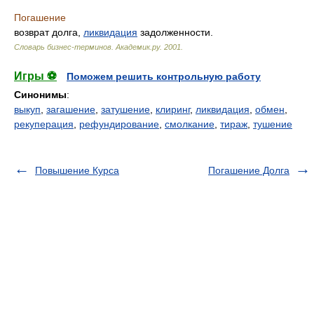
Погашение
возврат долга,
ликвидация
задолженности.
Словарь бизнес-терминов.
Академик.ру
.
2001
.
Игры ⚽
Поможем решить контрольную работу
Синонимы
:
выкуп
,
загашение
,
затушение
,
клиринг
,
ликвидация
,
обмен
,
рекуперация
,
рефундирование
,
смолкание
,
тираж
,
тушение
Повышение Курса
Погашение Долга