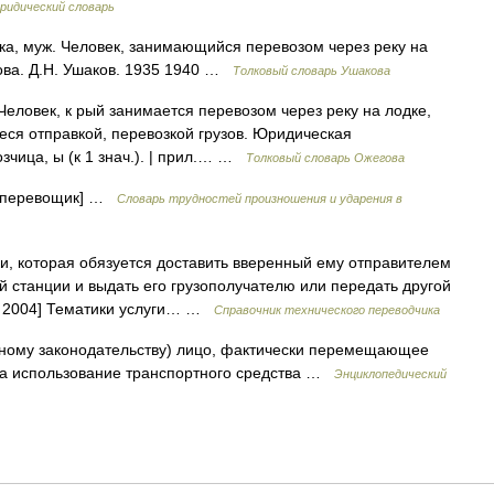
ридический словарь
, муж. Человек, занимающийся перевозом через реку на
ова. Д.Н. Ушаков. 1935 1940 …
Толковый словарь Ушакова
еловек, к рый занимается перевозом через реку на лодке,
еся отправкой, перевозкой грузов. Юридическая
озчица, ы (к 1 знач.). | прил.… …
Толковый словарь Ожегова
 [перевощик] …
Словарь трудностей произношения и ударения в
, которая обязуется доставить вверенный ему отправителем
ой станции и выдать его грузополучателю или передать другой
7 2004] Тематики услуги… …
Справочник технического переводчика
ному законодательству) лицо, фактически перемещающее
за использование транспортного средства …
Энциклопедический