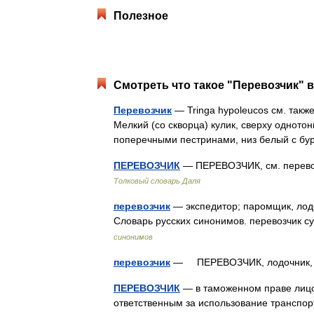
Полезное
Смотреть что такое "Перевозчик" в
Перевозчик
— Tringa hypoleucos см. также
Мелкий (со скворца) кулик, сверху однот
поперечными пестринами, низ белый с б
ПЕРЕВОЗЧИК
— ПЕРЕВОЗЧИК, см. перевоз
Толковый словарь Даля
перевозчик
— экспедитор; паромщик, лодо
Словарь русских синонимов. перевозчик су
синонимов
перевозчик
— ПЕРЕВОЗЧИК, лодочник, 
ПЕРЕВОЗЧИК
— в таможенном праве лиц
ответственным за использование транспор