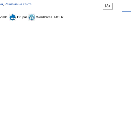
ка
,
Реклама на сайте
18+
omla,
Drupal,
WordPress, MODx.