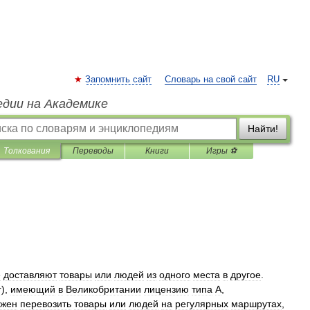
Запомнить сайт
Словарь на свой сайт
RU
едии на Академике
Найти!
Толкования
Переводы
Книги
Игры ⚽
е
доставляют
товары
или
людей
из
одного
места
в
другое
.
r
),
имеющий
в
Великобритании
лицензию
типа
А
,
лжен
перевозить
товары
или
людей
на
регулярных
маршрутах
,