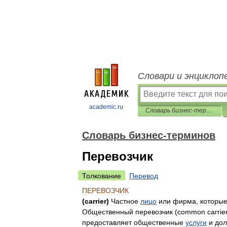
Словари и энциклоп
academic.ru
Словарь бизнес-терминов
Словарь бизнес-терминов
Перевозчик
Толкование
Перевод
ПЕРЕВОЗЧИК
(
carrier
)
Частное
лицо
или
фирма
,
которы
Общественный
перевозчик
(
common
carrie
предоставляет
общественные
услуги
и
до