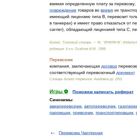
взимая
определенную
плату
за
перевозку
;
повреждение
товаров
во
время
их
транспо
имеющий
лицензию
типа
В
,
перевозит
тол
в
танкерах
)
и
имеет
право
отказаться
от
пе
carrier
),
обладающий
лицензией
типа
С
,
пе
Бизнес
.
Толковый
словарь
. —
М
.
:
"
ИНФРА
-
М
",
Издате
редакция:
д
.
э
.
н
.
Осадчая
И
.
М
.
.
1998
.
Перевозчик
компания
,
заключающая
договор
перевозк
соответствующий
перевозочный
документ
.
Словарь
бизнес
-
терминов
.
Академик
.
ру
.
2001
.
Игры ⚽
Поможем написать реферат
Синонимы
:
авиаперевозчик
,
автоперевозчик
,
газопере
паромщик
,
привозчик
,
транспортировщик
,
Перевозка Чартерная