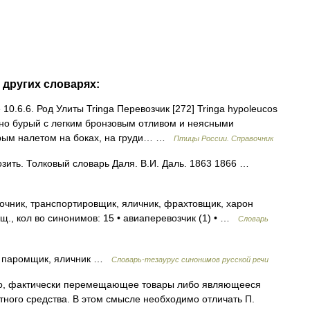
 других словарях:
 10.6.6. Род Улиты Tringa Перевозчик [272] Tringa hypoleucos
онно бурый с легким бронзовым отливом и неясными
урым налетом на боках, на груди… …
Птицы России. Справочник
ить. Толковый словарь Даля. В.И. Даль. 1863 1866 …
чник, транспортировщик, яличник, фрахтовщик, харон
щ., кол во синонимов: 15 • авиаперевозчик (1) • …
Словарь
паромщик, яличник …
Словарь-тезаурус синонимов русской речи
о, фактически перемещающее товары либо являющееся
тного средства. В этом смысле необходимо отличать П.