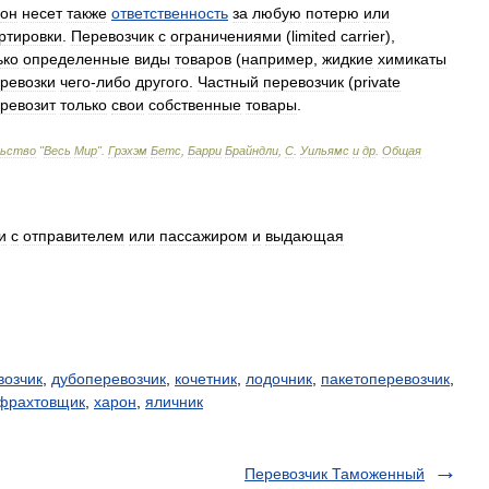
он
несет
также
ответственность
за
любую
потерю
или
ртировки
.
Перевозчик
с
ограничениями
(
limited
carrier
),
ько
определенные
виды
товаров
(
например
,
жидкие
химикаты
ревозки
чего
-
либо
другого
.
Частный
перевозчик
(
private
ревозит
только
свои
собственные
товары
.
льство
"
Весь
Мир
".
Грэхэм
Бетс
,
Барри
Брайндли
,
С
.
Уильямс
и
др
.
Общая
и
с
отправителем
или
пассажиром
и
выдающая
возчик
,
дубоперевозчик
,
кочетник
,
лодочник
,
пакетоперевозчик
,
фрахтовщик
,
харон
,
яличник
Перевозчик Таможенный