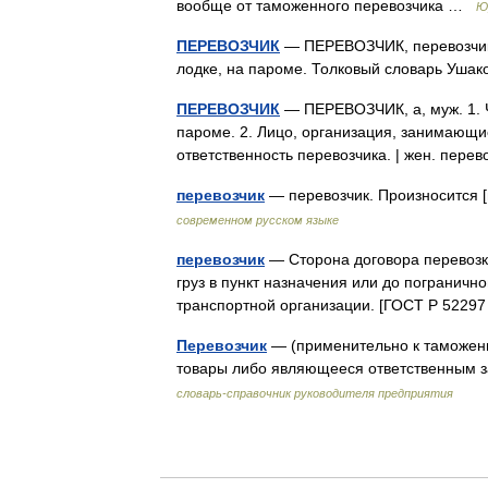
вообще от таможенного перевозчика …
Ю
ПЕРЕВОЗЧИК
— ПЕРЕВОЗЧИК, перевозчика
лодке, на пароме. Толковый словарь Ушак
ПЕРЕВОЗЧИК
— ПЕРЕВОЗЧИК, а, муж. 1. Ч
пароме. 2. Лицо, организация, занимающи
ответственность перевозчика. | жен. перев
перевозчик
— перевозчик. Произносится
современном русском языке
перевозчик
— Сторона договора перевозки
груз в пункт назначения или до пограничн
транспортной организации. [ГОСТ Р 5229
Перевозчик
— (применительно к таможен
товары либо являющееся ответственным 
словарь-справочник руководителя предприятия