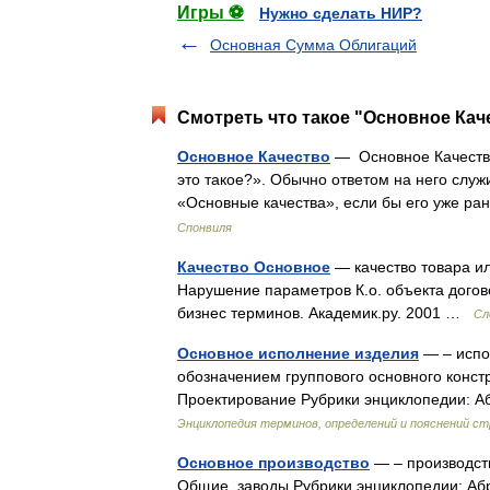
Игры ⚽
Нужно сделать НИР?
Основная Сумма Облигаций
Смотреть что такое "Основное Каче
Основное Качество
— Основное Качество 
это такое?». Обычно ответом на него служ
«Основные качества», если бы его уже ра
Спонвиля
Качество Основное
— качество товара и
Нарушение параметров К.о. объекта догов
бизнес терминов. Академик.ру. 2001 …
Сл
Основное исполнение изделия
— – испо
обозначением группового основного констр
Проектирование Рубрики энциклопедии: А
Энциклопедия терминов, определений и пояснений 
Основное производство
— – производств
Общие, заводы Рубрики энциклопедии: Абр