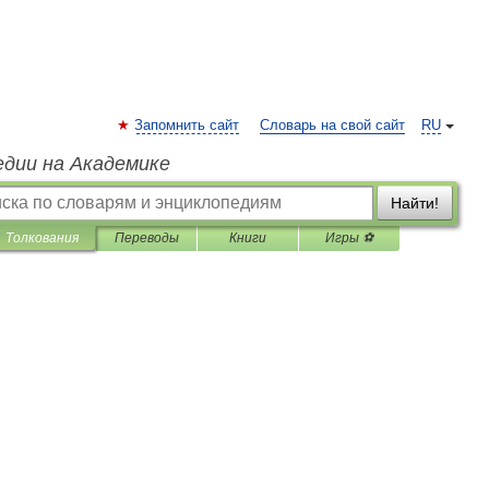
Запомнить сайт
Словарь на свой сайт
RU
едии на Академике
Найти!
Толкования
Переводы
Книги
Игры ⚽