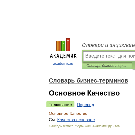
Словари и энциклоп
academic.ru
Словарь бизнес-терминов
Словарь бизнес-терминов
Основное Качество
Толкование
Перевод
Основное
Качество
См
.
Качество
основное
Словарь
бизнес
-
терминов
.
Академик
.
ру
.
2001
.