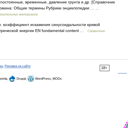
 постоянные, временные, давление грунта и др. [Справочник
 термина: Общие термины Рубрики энциклопедии:… …
строительных материалов
 коэффициент искажения синусоидальности кривой
ктрической энергии EN fundamental content …
Справочник
ка
,
Реклама на сайте
18+
omla,
Drupal,
WordPress, MODx.