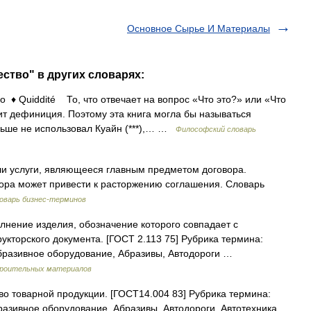
Основное Сырье И Материалы
ство" в других словарях:
♦ Quiddité То, что отвечает на вопрос «Что это?» или «Что
ит дефиниция. Поэтому эта книга могла бы называться
ньше не использовал Куайн (***),… …
Философский словарь
ли услуги, являющееся главным предметом договора.
ора может привести к расторжению соглашения. Словарь
оварь бизнес-терминов
лнение изделия, обозначение которого совпадает с
укторского документа. [ГОСТ 2.113 75] Рубрика термина:
бразивное оборудование, Абразивы, Автодороги …
строительных материалов
о товарной продукции. [ГОСТ14.004 83] Рубрика термина:
азивное оборудование, Абразивы, Автодороги, Автотехника …