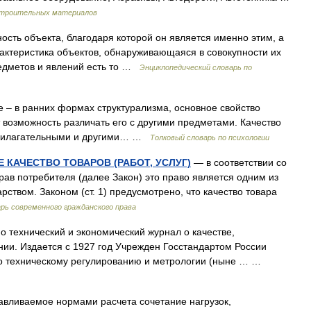
 строительных материалов
сть объекта, благодаря которой он является именно этим, а
рактеристика объектов, обнаруживающаяся в совокупности их
редметов и явлений есть то …
Энциклопедический словарь по
 – в ранних формах структурализма, основное свойство
 возможность различать его с другими предметами. Качество
прилагательными и другими… …
Толковый словарь по психологии
КАЧЕСТВО ТОВАРОВ (РАБОТ, УСЛУГ)
— в соответствии со
 прав потребителя (далее Закон) это право является одним из
рством. Законом (ст. 1) предусмотрено, что качество товара
рь современного гражданского права
 технический и экономический журнал о качестве,
нии. Издается с 1927 год Учрежден Госстандартом России
по техническому регулированию и метрологии (ныне … …
авливаемое нормами расчета сочетание нагрузок,