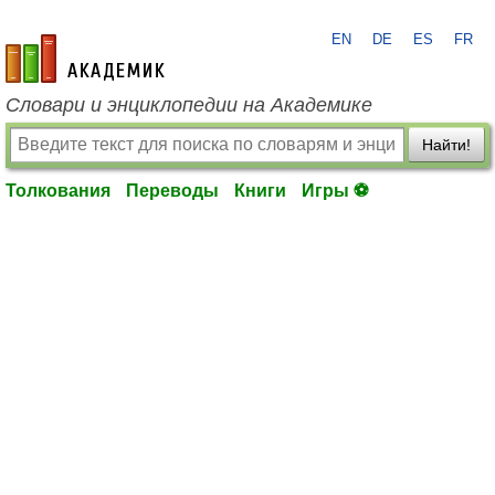
EN
DE
ES
FR
academic.ru
Словари и энциклопедии на Академике
Найти!
Толкования
Переводы
Книги
Игры ⚽