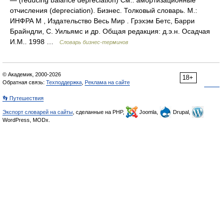
— (reducing balance depreciation) См.: амортизационные
отчисления (depreciation). Бизнес. Толковый словарь. М.:
ИНФРА М , Издательство Весь Мир . Грэхэм Бетс, Барри
Брайндли, С. Уильямс и др. Общая редакция: д.э.н. Осадчая
И.М.. 1998 …
Словарь бизнес-терминов
© Академик, 2000-2026
18+
Обратная связь:
Техподдержка
,
Реклама на сайте
👣 Путешествия
Экспорт словарей на сайты
, сделанные на PHP,
Joomla,
Drupal,
WordPress, MODx.