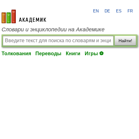
EN
DE
ES
FR
academic.ru
Словари и энциклопедии на Академике
Найти!
Толкования
Переводы
Книги
Игры ⚽