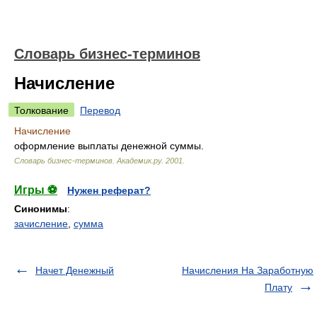
Словарь бизнес-терминов
Начисление
Толкование
Перевод
Начисление
оформление выплаты денежной суммы.
Словарь бизнес-терминов.
Академик.ру
.
2001
.
Игры ⚽
Нужен реферат?
Синонимы
:
зачисление
,
сумма
Начет Денежный
Начисления На Заработную
Плату