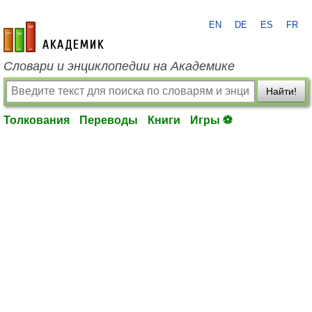
EN
DE
ES
FR
academic.ru
Словари и энциклопедии на Академике
Найти!
Толкования
Переводы
Книги
Игры ⚽