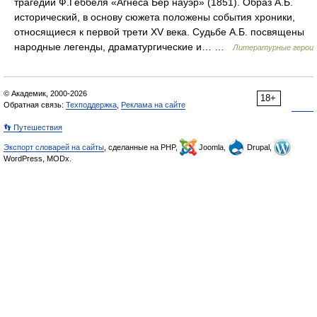
трагедии Ф.Геббеля «Агнеса Бер науэр» (1851). Образ А.Б.
исторический, в основу сюжета положены события хроники,
относящиеся к первой трети XV века. Судьбе А.Б. посвящены
народные легенды, драматургические и… …
Литературные герои
© Академик, 2000-2026
18+
Обратная связь:
Техподдержка
,
Реклама на сайте
👣 Путешествия
Экспорт словарей на сайты
, сделанные на PHP,
Joomla,
Drupal,
WordPress, MODx.