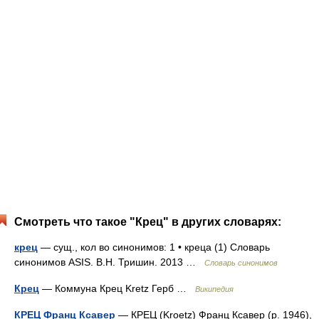
Смотреть что такое "Крец" в других словарях:
крец
— сущ., кол во синонимов: 1 • креца (1) Словарь
синонимов ASIS. В.Н. Тришин. 2013 …
Словарь синонимов
Крец
— Коммуна Крец Kretz Герб …
Википедия
КРЕЦ Франц Ксавер
— КРЕЦ (Kroetz) Франц Ксавер (р. 1946),