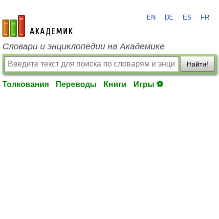
EN
DE
ES
FR
academic.ru
Словари и энциклопедии на Академике
Найти!
Толкования
Переводы
Книги
Игры ⚽