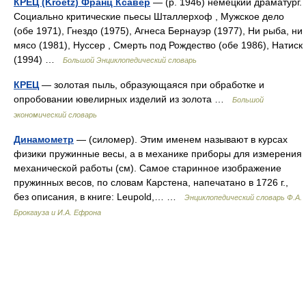
КРЕЦ (Kroetz) Франц Ксавер
— (р. 1946) немецкий драматург.
Социально критические пьесы Шталлерхоф , Мужское дело
(обе 1971), Гнездо (1975), Агнеса Бернауэр (1977), Ни рыба, ни
мясо (1981), Нуссер , Смерть под Рождество (обе 1986), Натиск
(1994) …
Большой Энциклопедический словарь
КРЕЦ
— золотая пыль, образующаяся при обработке и
опробовании ювелирных изделий из золота …
Большой
экономический словарь
Динамометр
— (силомер). Этим именем называют в курсах
физики пружинные весы, а в механике приборы для измерения
механической работы (см). Самое старинное изображение
пружинных весов, по словам Карстена, напечатано в 1726 г.,
без описания, в книге: Leupold,… …
Энциклопедический словарь Ф.А.
Брокгауза и И.А. Ефрона