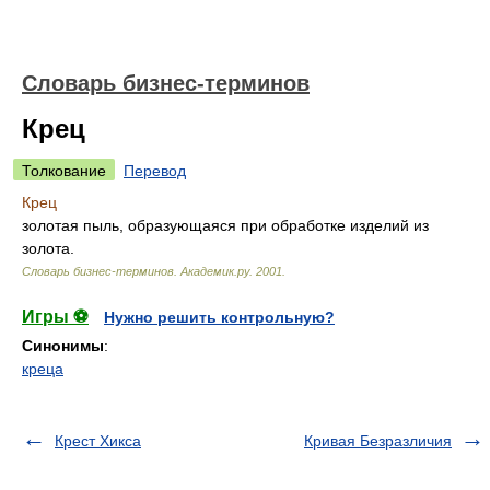
Словарь бизнес-терминов
Крец
Толкование
Перевод
Крец
золотая пыль, образующаяся при обработке изделий из
золота.
Словарь бизнес-терминов.
Академик.ру
.
2001
.
Игры ⚽
Нужно решить контрольную?
Синонимы
:
креца
Крест Хикса
Кривая Безразличия