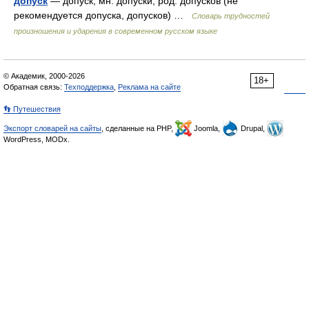
допуск
— допуск, мн. допуски, род. допусков (не
рекомендуется допуска, допусков) …
Словарь трудностей
произношения и ударения в современном русском языке
© Академик, 2000-2026
18+
Обратная связь:
Техподдержка
,
Реклама на сайте
👣 Путешествия
Экспорт словарей на сайты
, сделанные на PHP,
Joomla,
Drupal,
WordPress, MODx.