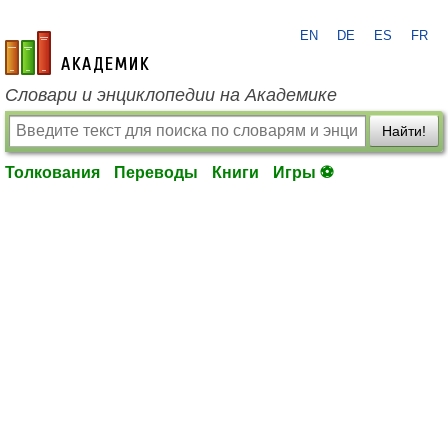
EN
DE
ES
FR
academic.ru
Словари и энциклопедии на Академике
Найти!
Толкования
Переводы
Книги
Игры ⚽