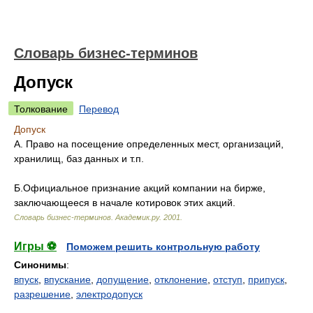
Словарь бизнес-терминов
Допуск
Толкование
Перевод
Допуск
А. Право на посещение определенных мест, организаций,
хранилищ, баз данных и т.п.
Б.Официальное признание акций компании на бирже,
заключающееся в начале котировок этих акций.
Словарь бизнес-терминов.
Академик.ру
.
2001
.
Игры ⚽
Поможем решить контрольную работу
Синонимы
:
впуск
,
впускание
,
допущение
,
отклонение
,
отступ
,
припуск
,
разрешение
,
электродопуск