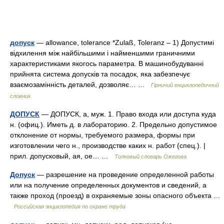
допуск
— allowance, tolerance *Zulaß, Toleranz – 1) Допустимі
відхилення між найбільшими і найменшими граничними
характеристиками якогось параметра. В машинобудуванні
прийнята система допусків та посадок, яка забезпечує
взаємозамінність деталей, дозволяє… …
Гірничий енциклопедичний
словник
ДОПУСК
— ДОПУСК, а, муж. 1. Право входа или доступа куда
н. (офиц.). Иметь д. в лабораторию. 2. Предельно допустимое
отклонение от нормы, требуемого размера, формы при
изготовлении чего н., производстве каких н. работ (спец.). |
прил. допусковый, ая, ое… …
Толковый словарь Ожегова
Допуск
— разрешение на проведение определенной работы
или на получение определенных документов и сведений, а
также проход (проезд) в охраняемые зоны опасного объекта …
Российская энциклопедия по охране труда