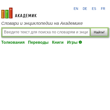
EN
DE
ES
FR
academic.ru
Словари и энциклопедии на Академике
Найти!
Толкования
Переводы
Книги
Игры ⚽