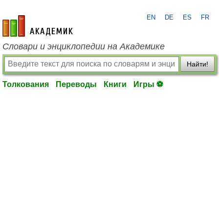
EN
DE
ES
FR
academic.ru
Словари и энциклопедии на Академике
Найти!
Толкования
Переводы
Книги
Игры ⚽