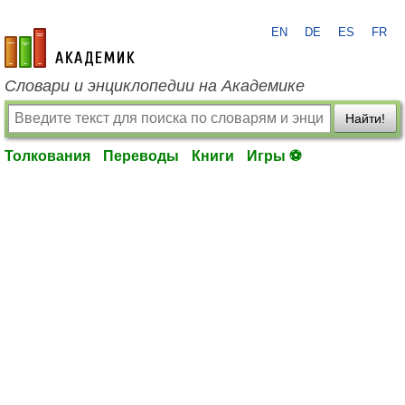
EN
DE
ES
FR
academic.ru
Словари и энциклопедии на Академике
Найти!
Толкования
Переводы
Книги
Игры ⚽