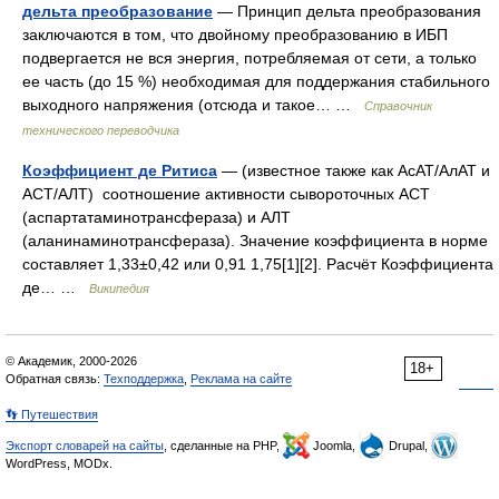
дельта преобразование
— Принцип дельта преобразования
заключаются в том, что двойному преобразованию в ИБП
подвергается не вся энергия, потребляемая от сети, а только
ее часть (до 15 %) необходимая для поддержания стабильного
выходного напряжения (отсюда и такое… …
Справочник
технического переводчика
Коэффициент де Ритиса
— (известное также как АсАТ/АлАТ и
АСТ/АЛТ) соотношение активности сывороточных АСТ
(аспартатаминотрансфераза) и АЛТ
(аланинаминотрансфераза). Значение коэффициента в норме
составляет 1,33±0,42 или 0,91 1,75[1][2]. Расчёт Коэффициента
де… …
Википедия
© Академик, 2000-2026
18+
Обратная связь:
Техподдержка
,
Реклама на сайте
👣 Путешествия
Экспорт словарей на сайты
, сделанные на PHP,
Joomla,
Drupal,
WordPress, MODx.