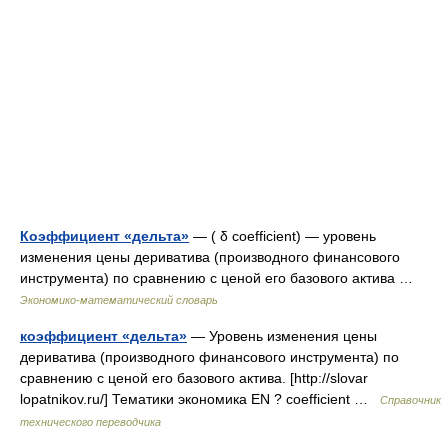
Коэффициент «дельта»
— ( δ coefficiеnt) — уровень
изменения цены дериватива (производного финансового
инструмента) по сравнению с ценой его базового актива …
Экономико-математический словарь
коэффициент «дельта»
— Уровень изменения цены
дериватива (производного финансового инструмента) по
сравнению с ценой его базового актива. [http://slovar
lopatnikov.ru/] Тематики экономика EN ? coefficiеnt …
Справочник
технического переводчика