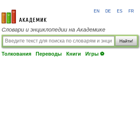
EN
DE
ES
FR
academic.ru
Словари и энциклопедии на Академике
Найти!
Толкования
Переводы
Книги
Игры ⚽