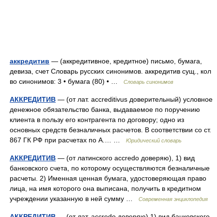
аккредитив
— (аккредитивное, кредитное) письмо, бумага,
девиза, счет Словарь русских синонимов. аккредитив сущ., кол
во синонимов: 3 • бумага (80) • …
Словарь синонимов
АККРЕДИТИВ
— (от лат. accreditivus доверительный) условное
денежное обязательство банка, выдаваемое по поручению
клиента в пользу его контрагента по договору; одно из
основных средств безналичных расчетов. В соответствии со ст.
867 ГК РФ при расчетах по А.… …
Юридический словарь
АККРЕДИТИВ
— (от латинского accredo доверяю), 1) вид
банковского счета, по которому осуществляются безналичные
расчеты. 2) Именная ценная бумага, удостоверяющая право
лица, на имя которого она выписана, получить в кредитном
учреждении указанную в ней сумму …
Современная энциклопедия
АККРЕДИТИВ
— (от лат. accredo доверяю) 1) вид банковского