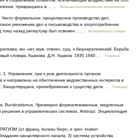
я и социальным объектом, исключающее воздействие на этот
равления, превращаясь в… …
Большая психологическая энциклопедия
1. Чисто формальное, канцелярское производство дел,
езное умножение дел и письмоводства и злоупотребление
год тому назад репертуар был освежен… …
Исторический словарь
зма, мн. нет, муж. отвлеч. сущ. к бюрократический. Борьба
ковый словарь Ушакова. Д.Н. Ушаков. 1935 1940 …
Толковый
1. Управление, при к ром деятельность органов
а и направлена на обеспечение ведомственных интересов в
 2. Канцелярщина, пренебрежение к существу дела …
Толковый
ем. Burokratismus. Чрезмерно формализованные, медленные
решения в управленческих системах. Antinazi. Энциклопедия
ЗМ (от франц. bureau бюро, и греч. kratein
обладание канцелярского начала. 3) система устройства