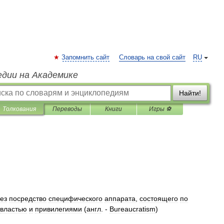
Запомнить сайт
Словарь на свой сайт
RU
едии на Академике
Найти!
Толкования
Переводы
Книги
Игры ⚽
ез
посредство
специфического
аппарата
,
состоящего
по
властью
и
привилегиями
(
англ
. -
Bureaucratism
)