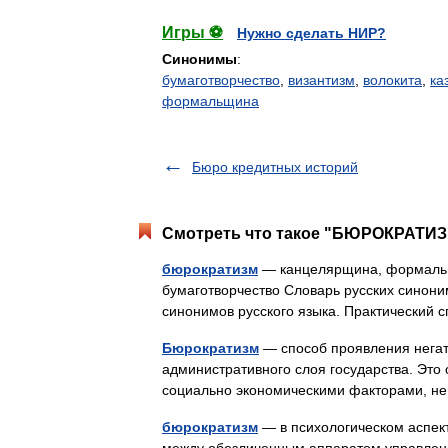
Игры ⚽
Нужно сделать НИР?
Синонимы
:
бумаготворчество
,
византизм
,
волокита
,
ка
формальщина
Бюро кредитных историй
Смотреть что такое "БЮРОКРАТИЗМ
бюрократизм
— канцелярщина, формальщи
бумаготворчество Словарь русских синон
синонимов русского языка. Практический с
Бюрократизм
— способ проявления негат
административного слоя государства. Это
соци­ально экономическими факторами, 
бюрократизм
— в психологическом аспект