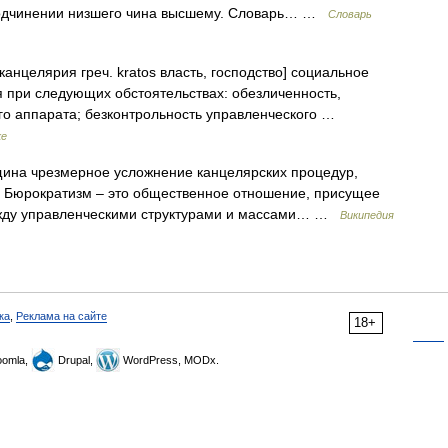
 подчинении низшего чина высшему. Словарь… …
Словарь
анцелярия греч. kratos власть, господство] социальное
при следующих обстоятельствах: обезличенность,
о аппарата; безконтрольность управленческого …
ке
ина чрезмерное усложнение канцелярских процедур,
 Бюрократизм – это общественное отношение, присущее
жду управленческими структурами и массами… …
Википедия
ка
,
Реклама на сайте
18+
omla,
Drupal,
WordPress, MODx.