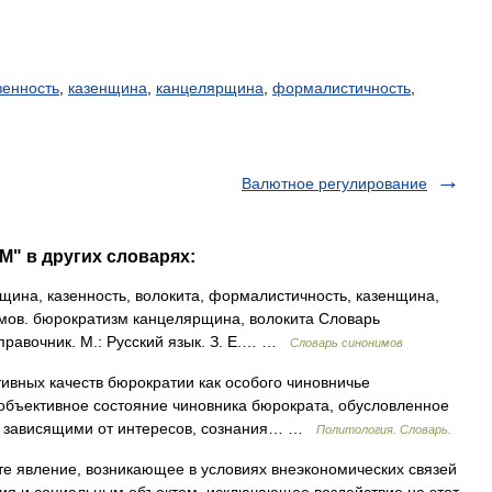
зенность
,
казенщина
,
канцелярщина
,
формалистичность
,
Валютное регулирование
" в других словарях:
на, казенность, волокита, формалистичность, казенщина,
имов. бюрократизм канцелярщина, волокита Словарь
правочник. М.: Русский язык. З. Е.… …
Словарь синонимов
ивных качеств бюрократии как особого чиновничье
 объективное со­стояние чиновника бюрократа, обусловленное
не зависящими от интересов, сознания… …
Политология. Словарь.
е явление, возникающее в условиях внеэкономических связей