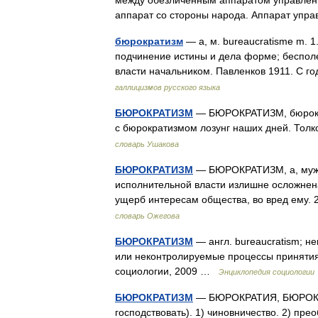
между обезличенным аппаратом управлени
аппарат со стороны народа. Аппарат уп
бюрократизм
— а, м. bureaucratisme m. 
подчинение истины и дела форме; беспол
власти начальником. Павленков 1911. С 
галлицизмов русского языка
БЮРОКРАТИЗМ
— БЮРОКРАТИЗМ, бюрократи
с бюрократизмом лозунг наших дней. Тол
словарь Ушакова
БЮРОКРАТИЗМ
— БЮРОКРАТИЗМ, а, муж. 
исполнительной власти излишне осложнен
ущерб интересам общества, во вред ему.
словарь Ожегова
БЮРОКРАТИЗМ
— англ. bureaucratism; н
или неконтролируемые процессы принятия 
социологии, 2009 …
Энциклопедия социологии
БЮРОКРАТИЗМ
— БЮРОКРАТИЯ, БЮРОКРАТИ
господствовать). 1) чиновничество. 2) пре