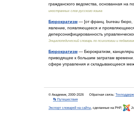
гражданского ведомства, основанная на
иностранных слов русского языка
Бюрократизм
— [от франц. bureau бюро, к
явление, появляющееся и проявляющееся 
деперсонифицированность управленческог
Энциклопедический словарь по психологии и педагоги
Бюрократизм
— Бюрократизм, канцелярщ
приводящее к большим затратам времени.
сфере управления и складывающееся ме
© Академик, 2000-2026
Обратная связь:
Техподдерж
👣 Путешествия
Экспорт словарей на сайты
, сделанные на PHP,
Jo