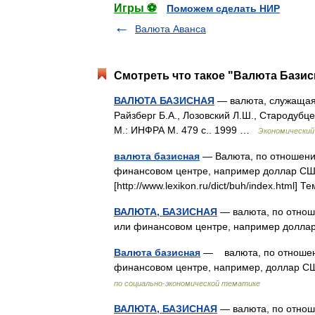
Игры ⚽
Поможем сделать НИР
Валюта Аванса
Смотреть что такое "Валюта Базис
ВАЛЮТА БАЗИСНАЯ
— валюта, служащая 
Райзберг Б.А., Лозовский Л.Ш., Стародубце
М.: ИНФРА М. 479 с.. 1999 …
Экономический
валюта базисная
— Валюта, по отношению
финансовом центре, например доллар США
[http://www.lexikon.ru/dict/buh/index.html
ВАЛЮТА, БАЗИСНАЯ
— валюта, по отноше
или финансовом центре, например долл
Валюта базисная
— валюта, по отношени
финансовом центре, например, доллар 
по социально-экономической тематике
ВАЛЮТА, БАЗИСНАЯ
— валюта, по отноше