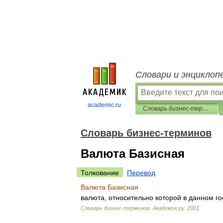
Словари и энциклоп
academic.ru
Словарь бизнес-терминов
Словарь бизнес-терминов
Валюта Базисная
Толкование
Перевод
Валюта
Базисная
валюта
,
относительно
которой
в
данном
го
Словарь
бизнес
-
терминов
.
Академик
.
ру
.
2001
.