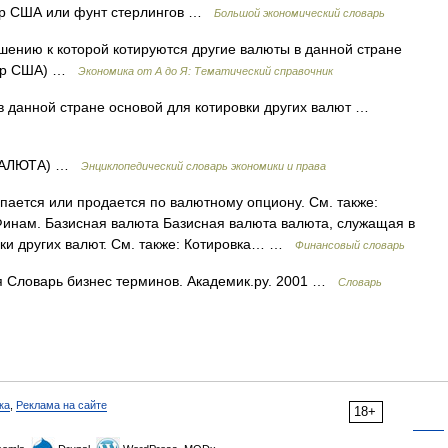
ар США или фунт стерлингов …
Большой экономический словарь
шению к которой котируются другие валюты в данной стране
лар США) …
Экономика от А до Я: Тематический справочник
данной стране основой для котировки других валют …
 ВАЛЮТА) …
Энциклопедический словарь экономики и права
пается или продается по валютному опциону. См. также:
инам. Базисная валюта Базисная валюта валюта, служащая в
вки других валют. См. также: Котировка… …
Финансовый словарь
 Словарь бизнес терминов. Академик.ру. 2001 …
Словарь
ка
,
Реклама на сайте
18+