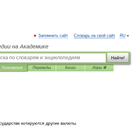
Запомнить сайт
Словарь на свой сайт
RU
едии на Академике
Найти!
Толкования
Переводы
Книги
Игры ⚽
сударстве
котируются
другие
валюты
.