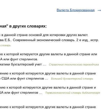
Валюта Блокированная
ная" в других словарях:
в данной стране основой для котировки других валют.
ва Е.Б.. Современный экономический словарь. 2 е изд., испр.
 словарь
 к которой котируются другие валюты в данной стране или
 или фунт стерлингов.
] Тематики бухгалтерский учет …
Справочник технического переводчика
нию к которой котируются другие валюты в данной стране
ар США или фунт стерлингов …
Большой бухгалтерский словарь
ю к которой котируются другие валюты в данной стране и
США или фунт стерлингов …
Терминологический словарь библиотекаря
нию к которой котируются другие валюты в данной стране