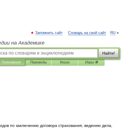
Запомнить сайт
Словарь на свой сайт
RU
едии на Академике
Найти!
Толкования
Переводы
Книги
Игры ⚽
ходов
по
заключению
договора
страхования
,
ведению
дела
,