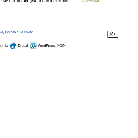
а счёт страховщика в соответствии… …
Википедия
ка
,
Реклама на сайте
18+
omla,
Drupal,
WordPress, MODx.