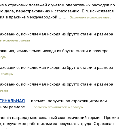
мма страховых платежей с учетом оперативных расходов по
ю дела, перестрахованию и страхованию. Б.п. исчисляется
ремия в практике международной… …
Экономика и страхование :
ахованию, исчисляемая исходя из брутто ставки и размера
ь экономики и права
ованию, исчисляемая исходя из брутто ставки и размера
варь
ахованию, исчисляемая исходя из брутто ставки и размера
 словарь
ахованию, исчисляемая исходя из брутто ставки и размера
ловарь
ИГИНАЛЬНАЯ
— премия, полученная страховщиком или
полном размере …
Большой экономический словарь
raemia награда) многозначный экономический термин. Премия
 получаемое работниками за результаты труда. Страховая