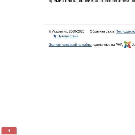
премия плата, вносимая страхователем н
© Академик, 2000-2026
Обратная связь:
Техподдерж
👣 Путешествия
Экспорт словарей на сайты
, сделанные на PHP,
Jo
4