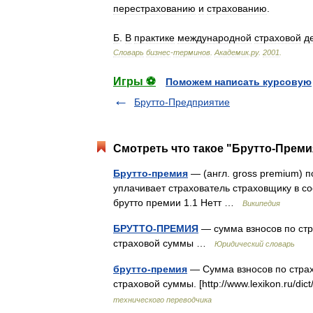
перестрахованию
и
страхованию
.
Б
.
В
практике
международной
страховой
д
Словарь
бизнес
-
терминов
.
Академик
.
ру
.
2001
.
Игры ⚽
Поможем написать курсовую
Брутто-Предприятие
Смотреть что такое "Брутто-Преми
Брутто-премия
— (англ. gross premium) п
уплачивает страхователь страховщику в с
брутто премии 1.1 Нетт …
Википедия
БРУТТО-ПРЕМИЯ
— сумма взносов по стр
страховой суммы …
Юридический словарь
брутто-премия
— Сумма взносов по страх
страховой суммы. [http://www.lexikon.ru/di
технического переводчика