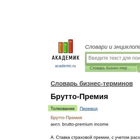
Словари и энциклоп
academic.ru
Словарь бизнес-терминов
Словарь бизнес-терминов
Брутто-Премия
Толкование
Перевод
Брутто
-
Премия
англ
.
brutto
-
premium
income
А
.
Ставка
страховой
премии
,
с
учетом
рас