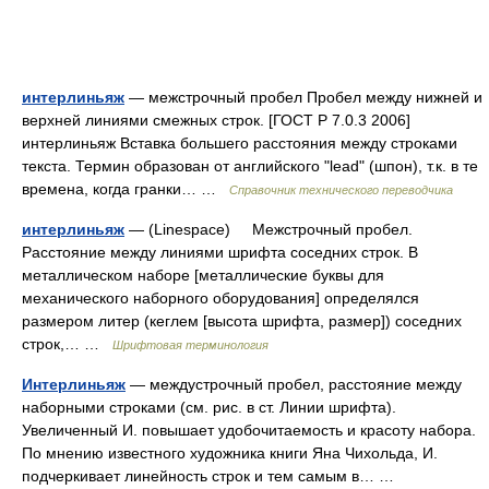
интерлиньяж
— межстрочный пробел Пробел между нижней и
верхней линиями смежных строк. [ГОСТ Р 7.0.3 2006]
интерлиньяж Вставка большего расстояния между строками
текста. Термин образован от английского "lead" (шпон), т.к. в те
времена, когда гранки… …
Справочник технического переводчика
интерлиньяж
— (Linespace) Межстрочный пробел.
Расстояние между линиями шрифта соседних строк. В
металлическом наборе [металлические буквы для
механического наборного оборудования] определялся
размером литер (кеглем [высота шрифта, размер]) соседних
строк,… …
Шрифтовая терминология
Интерлиньяж
— междустрочный пробел, расстояние между
наборными строками (см. рис. в ст. Линии шрифта).
Увеличенный И. повышает удобочитаемость и красоту набора.
По мнению известного художника книги Яна Чихольда, И.
подчеркивает линейность строк и тем самым в… …