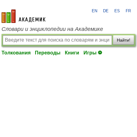
EN
DE
ES
FR
academic.ru
Словари и энциклопедии на Академике
Найти!
Толкования
Переводы
Книги
Игры ⚽