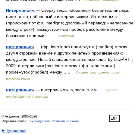
Интерлиньяж
— Сверху текст, набранный без интерлиньяжа,
ниже текст, набранный с интерлиньяжем. Интерлиньяж
(происходит от фр. interligne; дословный перевод: «написанное
между строк») междустрочный пробел, расстояние между
базовыми линиями… …
Википедия
интерлиньяж
— (фр. interligne) промежуток (пробел) между
двумя строками в книге и других печатных произведениях;
междустро чие. Новый словарь иностранных слов. by EdwART, ,
2009. интерлиньяж [лат. inter между + фр. ligne строка] –
промежуток (пробел) между… …
Словарь иностранных слов
русского языка
интерлиньяж
— интерлинь яж, а, твор. п. ем …
Русский
орфографический словарь
© Академик, 2000-2026
18+
Обратная связь:
Техподдержка
,
Реклама на сайте
👣 Путешествия