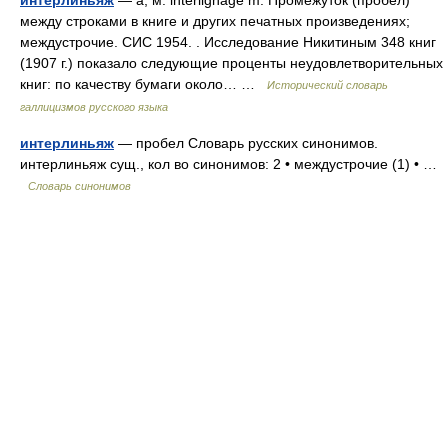
интерлиньяж
— а, м. interlignage m. Промежуток (пробел)
между строками в книге и других печатных произведениях;
междустрочие. СИС 1954. . Исследование Никитиным 348 книг
(1907 г.) показало следующие проценты неудовлетворительных
книг: по качеству бумаги около… …
Исторический словарь
галлицизмов русского языка
интерлиньяж
— пробел Словарь русских синонимов.
интерлиньяж сущ., кол во синонимов: 2 • междустрочие (1) • …
Словарь синонимов