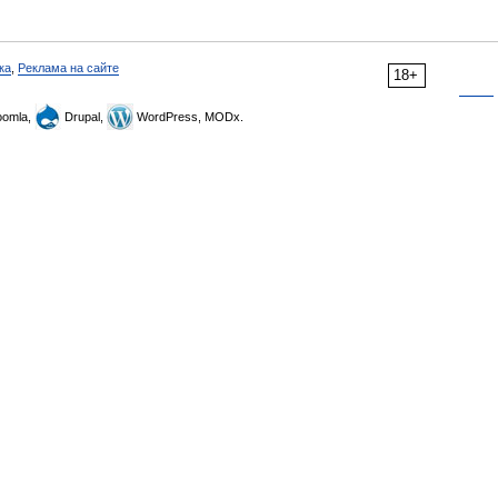
ка
,
Реклама на сайте
18+
omla,
Drupal,
WordPress, MODx.