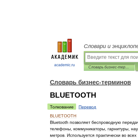
Словари и энциклоп
academic.ru
Словарь бизнес-терминов
Словарь бизнес-терминов
BLUETOOTH
Толкование
Перевод
BLUETOOTH
Bluetooth
позволяет
беспроводную
переда
телефоны
,
коммуникаторы
,
гарнитуры
,
на
метров
.
Используется
практически
во
всех