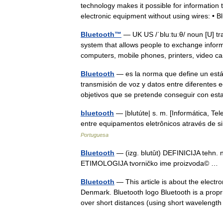
technology makes it possible for information
electronic equipment without using wires: •
Bluetooth™
— UK US /ˈbluːtuːθ/ noun [U]
system that allows people to exchange informa
computers, mobile phones, printers, video
Bluetooth
— es la norma que define un están
transmisión de voz y datos entre diferentes 
objetivos que se pretende conseguir con 
bluetooth
— |blutúte| s. m. [Informática, Te
entre equipamentos eletrônicos através de s
Portuguesa
Bluetooth
— (izg. blutȗt) DEFINICIJA tehn. n
ETIMOLOGIJA tvorničko ime proizvoda© 
Bluetooth
— This article is about the electr
Denmark. Bluetooth logo Bluetooth is a propr
over short distances (using short waveleng