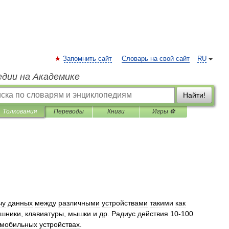
Запомнить сайт
Словарь на свой сайт
RU
едии на Академике
Найти!
Толкования
Переводы
Книги
Игры ⚽
чу
данных
между
различными
устройствами
такими
как
ушники
,
клавиатуры
,
мышки
и
др
.
Радиус
действия
10
-
100
мобильных
устройствах
.