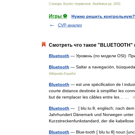
Словарь
бизнес
-
терминов
.
Академик
.
ру
.
2001
.
Игры ⚽
Нужно решить контрольную?
CVP-анализ
Смотреть что такое "BLUETOOTH" в
Bluetooth
— Уровень (по модели OSI): Пр
Bluetooth
— Saltar a navegación, búsqueda
Wikipedia Español
Bluetooth
— est une spécification de l indus
courte distance destinée à simplifier les conn
but de remplacer les câbles entre les… …
W
Bluetooth
— [ bluːtuːθ, englisch; nach dem
Jahrhundert Dänemark und Norwegen unter se
Kurzstreckenfunkstandard, der die kabell
Bluetooth
— Blue‧tooth [ˈbluːtuːθ] noun 