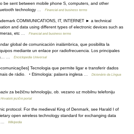
 to be sent between mobile phone S, computers, and other
 Bluetooth technology …
Financial and business terms
 trademark COMMUNICATIONS, IT, INTERNET ► a technical
tion and data using different types of electronic devices such as
 cameras, etc …
Financial and business terms
dar global de comunicación inalámbrica, que posibilita la
equipos mediante un enlace por radiofrecuencia. Los principales
esta… …
Enciclopedia Universal
lecomunicações] Tecnologia que permite ligar e transferir dados
inais de rádio. ‣ Etimologia: palavra inglesa …
Dicionário da Língua
aziv za bežičnu tehnologiju, ob. vezano uz mobilnu telefoniju
…
Hrvatski jezični portal
onic protocol. For the medieval King of Denmark, see Harald I of
ietary open wireless technology standard for exchanging data
th …
Wikipedia