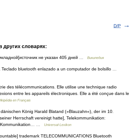
D/P
 других словарях:
икладной[источник не указан 405 дней …
Википедия
 Teclado bluetooth enlazado a un computador de bolsillo …
trie des télécommunications. Elle utilise une technique radio
exions entre les appareils électroniques. Elle a été conçue dans le
ikipédia en Français
 dänischen König Harald Blatand (»Blauzahn«), der im 10.
iner Herrschaft vereinigt hatte], Telekommunikation:
ose Kommunikation… …
Universal-Lexikon
[uncountable] trademark TELECOMMUNICATIONS Bluetooth