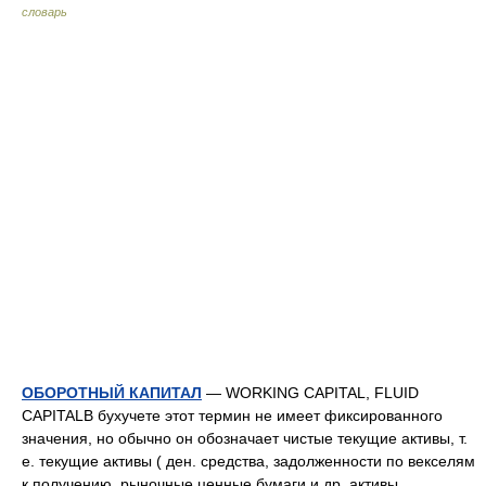
словарь
ОБОРОТНЫЙ КАПИТАЛ
— WORKING CAPITAL, FLUID
CAPITALВ бухучете этот термин не имеет фиксированного
значения, но обычно он обозначает чистые текущие активы, т.
е. текущие активы ( ден. средства, задолженности по векселям
к получению, рыночные ценные бумаги и др. активы …