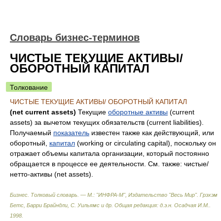
Словарь бизнес-терминов
ЧИСТЫЕ ТЕКУЩИЕ АКТИВЫ/
ОБОРОТНЫЙ КАПИТАЛ
Толкование
ЧИСТЫЕ ТЕКУЩИЕ АКТИВЫ/ ОБОРОТНЫЙ КАПИТАЛ
(net current assets)
Текущие
оборотные активы
(current
assets) за вычетом текущих обязательств (current liabilities).
Получаемый
показатель
известен также как действующий, или
оборотный,
капитал
(working or circulating capital), поскольку он
отражает объемы капитала организации, который постоянно
обращается в процессе ее деятельности. См. также: чистые/
нетто-активы (net assets).
Бизнес. Толковый словарь. — М.: "ИНФРА-М", Издательство "Весь Мир".
Грэхэм
Бетс, Барри Брайндли, С. Уильямс и др. Общая редакция: д.э.н. Осадчая И.М.
.
1998
.