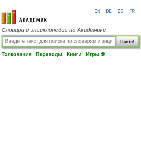
EN
DE
ES
FR
academic.ru
Словари и энциклопедии на Академике
Найти!
Толкования
Переводы
Книги
Игры ⚽