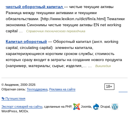
чистый оборотный капитал
— чистые текущие активы
Разница между текущими активами и текущими
обязательствами. [http://www.lexikon.ru/dict/fin/a.html] Тематики
экономика Синонимы чистые текущие активы EN net working
capital …
Справочник технического переводчика
Капитал оборотный
— Оборотный капитал (англ. working
capital, circulating capital) элементы капитала,
характеризующиеся коротким сроком службы; стоимость
которых сразу входит в затраты на создание нового продукта
(например, материалы; сырье; изделия,… …
Википедия
© Академик, 2000-2026
18+
Обратная связь:
Техподдержка
,
Реклама на сайте
👣 Путешествия
Экспорт словарей на сайты
, сделанные на PHP,
Joomla,
Drupal,
WordPress, MODx.