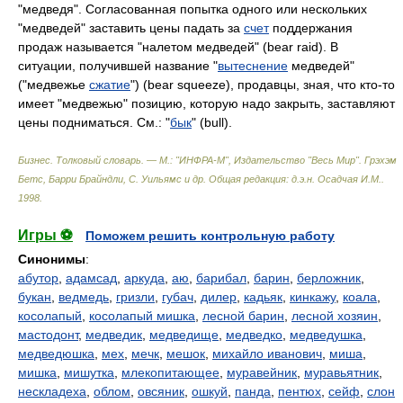
"медведя". Согласованная попытка одного или нескольких
"медведей" заставить цены падать за
счет
поддержания
продаж называется "налетом медведей" (bear raid). В
ситуации, получившей название "
вытеснение
медведей"
("медвежье
сжатие
") (bear squeeze), продавцы, зная, что кто-то
имеет "медвежью" позицию, которую надо закрыть, заставляют
цены подниматься. См.: "
бык
" (bull).
Бизнес. Толковый словарь. — М.: "ИНФРА-М", Издательство "Весь Мир".
Грэхэм
Бетс, Барри Брайндли, С. Уильямс и др. Общая редакция: д.э.н. Осадчая И.М.
.
1998
.
Игры ⚽
Поможем решить контрольную работу
Синонимы
:
абутор
,
адамсад
,
аркуда
,
аю
,
барибал
,
барин
,
берложник
,
букан
,
ведмедь
,
гризли
,
губач
,
дилер
,
кадьяк
,
кинкажу
,
коала
,
косолапый
,
косолапый мишка
,
лесной барин
,
лесной хозяин
,
мастодонт
,
медведик
,
медведище
,
медведко
,
медведушка
,
медведюшка
,
мех
,
мечк
,
мешок
,
михайло иванович
,
миша
,
мишка
,
мишутка
,
млекопитающее
,
муравейник
,
муравьятник
,
нескладеха
,
облом
,
овсяник
,
ошкуй
,
панда
,
пентюх
,
сейф
,
слон