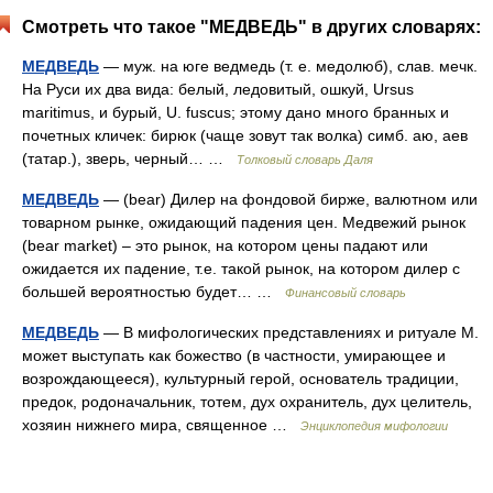
Смотреть что такое "МЕДВЕДЬ" в других словарях:
МЕДВЕДЬ
— муж. на юге ведмедь (т. е. медолюб), слав. мечк.
На Руси их два вида: белый, ледовитый, ошкуй, Ursus
maritimus, и бурый, U. fuscus; этому дано много бранных и
почетных кличек: бирюк (чаще зовут так волка) симб. аю, аев
(татар.), зверь, черный… …
Толковый словарь Даля
МЕДВЕДЬ
— (bear) Дилер на фондовой бирже, валютном или
товарном рынке, ожидающий падения цен. Медвежий рынок
(bear market) – это рынок, на котором цены падают или
ожидается их падение, т.е. такой рынок, на котором дилер с
большей вероятностью будет… …
Финансовый словарь
МЕДВЕДЬ
— В мифологических представлениях и ритуале М.
может выступать как божество (в частности, умирающее и
возрождающееся), культурный герой, основатель традиции,
предок, родоначальник, тотем, дух охранитель, дух целитель,
хозяин нижнего мира, священное …
Энциклопедия мифологии