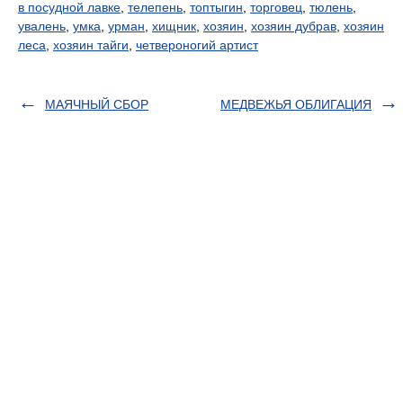
в посудной лавке
,
телепень
,
топтыгин
,
торговец
,
тюлень
,
увалень
,
умка
,
урман
,
хищник
,
хозяин
,
хозяин дубрав
,
хозяин
леса
,
хозяин тайги
,
четвероногий артист
МАЯЧНЫЙ СБОР
МЕДВЕЖЬЯ ОБЛИГАЦИЯ