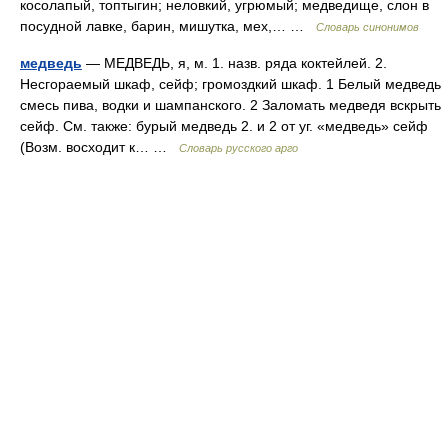
косолапый, топтыгин; неловкий, угрюмый; медведище, слон в
посудной лавке, барин, мишутка, мех,… …
Словарь синонимов
медведь
— МЕДВЕДЬ, я, м. 1. назв. ряда коктейлей. 2.
Несгораемый шкаф, сейф; громоздкий шкаф. 1 Белый медведь
смесь пива, водки и шампанского. 2 Заломать медведя вскрыть
сейф. См. также: бурый медведь 2. и 2 от уг. «медведь» сейф
(Возм. восходит к… …
Словарь русского арго