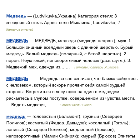
Медведь
— (Ludvikuvka,Украина) Категория отеля: 3
звездочный отель Адрес: село Мысливка, Ludvikuvka, 7 …
Каталог отелей
МЕДВЕДЬ
— МЕДВЕДЬ, медведя (медведя неправ.), муж. 1.
Большой хищный всеядный зверь с длинной шерстью. Бурый
медведь. Белый медведь (полярный, с белой шерстью). 2.
перен. Неуклюжий, неповоротливый человек (разг. шутл.). 3.
Медвежий мех, одежда из… …
Толковый словарь Ушакова
МЕДВЕДЬ
— Медведь во сне означает, что близко сойдетесь
с человеком, который вскоре проявит себя самой худшей
стороны. Встретиться в лесу один на один с медведем –
раскаетесь в глупом поступке, совершенном из чувства мести.
Видеть медведя,… …
Сонник Мельникова
медведь
— головастый (Бальмонт); грузный (Северцев
Полилов); косматый (Федор. Давыдов); косолапый (Гоголь);
ленивый (Северцев Полилов); медленный (Брюсов);
неповоротливый (Мамин Сибиряк); хмурый (Брюсов) Эпитеты