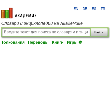
EN
DE
ES
FR
academic.ru
Словари и энциклопедии на Академике
Найти!
Толкования
Переводы
Книги
Игры ⚽