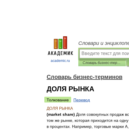
Словари и энциклоп
academic.ru
Словарь бизнес-терминов
Словарь бизнес-терминов
ДОЛЯ РЫНКА
Толкование
Перевод
ДОЛЯ
РЫНКА
(
market
share
)
Доля
совокупных
продаж
в
том
же
рынке
,
которая
приходится
на
одну
в
процентах
.
Например
,
торговые
марки
А