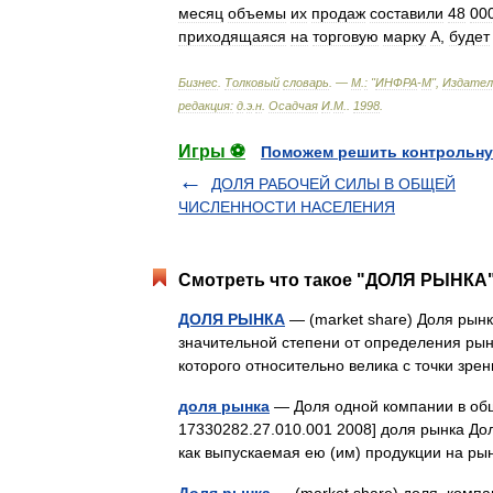
месяц
объемы
их
продаж
составили
48
00
приходящаяся
на
торговую
марку
А
,
будет
Бизнес
.
Толковый
словарь
. —
М
.
:
"
ИНФРА
-
М
",
Издате
редакция:
д
.
э
.
н
.
Осадчая
И
.
М
.
.
1998
.
Игры ⚽
Поможем решить контрольну
ДОЛЯ РАБОЧЕЙ СИЛЫ В ОБЩЕЙ
ЧИСЛЕННОСТИ НАСЕЛЕНИЯ
Смотреть что такое "ДОЛЯ РЫНКА"
ДОЛЯ РЫНКА
— (market share) Доля рын
значительной степени от определения ры
которого относительно велика с точки з
доля рынка
— Доля одной компании в об
17330282.27.010.001 2008] доля рынка До
как выпускаемая ею (им) продукции на р