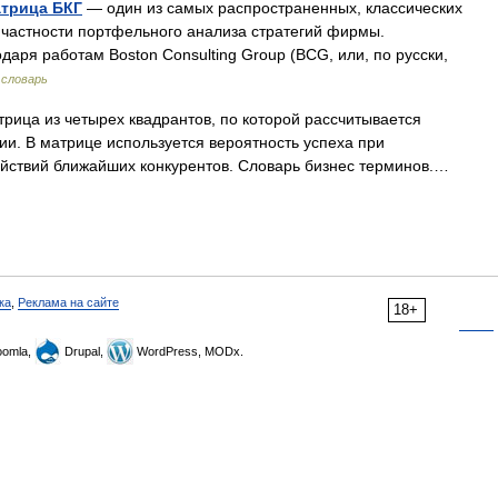
трица БКГ
— один из самых распространенных, классических
в частности портфельного анализа стратегий фирмы.
даря работам Boston Consulting Group (BCG, или, по русски,
 словарь
рица из четырех квадрантов, по которой рассчитывается
ии. В матрице используется вероятность успеха при
ействий ближайших конкурентов. Словарь бизнес терминов.…
ка
,
Реклама на сайте
18+
omla,
Drupal,
WordPress, MODx.