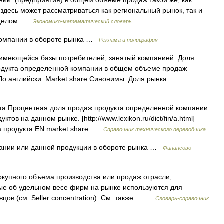
нии (предприятия) в общем объеме продаж такой же, как
здесь может рассматриваться как региональный рынок, так и
в целом …
Экономико-математический словарь
компании в обороте рынка …
Реклама и полиграфия
имеющейся базы потребителей, занятый компанией. Доля
одукта определенной компании в общем объеме продаж
 По английски: Market share Синонимы: Доля рынка… …
та Процентная доля продаж продукта определенной компании
в на данном рынке. [http://www.lexikon.ru/dict/fin/a.html]
а продукта EN market share …
Справочник технического переводчика
ании или данной продукции в обороте рынка …
Финансово-
упного объема производства или продаж отрасли,
е об удельном весе фирм на рынке используются для
цов (см. Seller concentration). См. также… …
Словарь-справочник