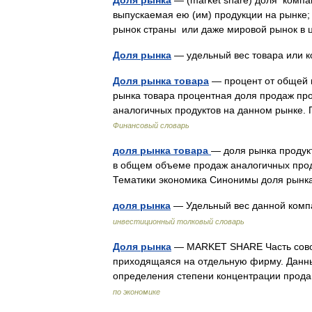
Доля рынка
— (market share) доля компа
выпускаемая ею (им) продукции на рынке; 
рынок страны или даже мировой рынок 
Доля рынка
— удельный вес товара или 
Доля рынка товара
— процент от общей 
рынка товара процентная доля продаж пр
аналогичных продуктов на данном рынке.
Финансовый словарь
доля рынка товара
— доля рынка продук
в общем объеме продаж аналогичных продукто
Тематики экономика Синонимы доля рынк
доля рынка
— Удельный вес данной комп
инвестиционный толковый словарь
Доля рынка
— MARKET SHARE Часть совок
приходящаяся на отдельную фирму. Данны
определения степени концентрации продав
по экономике