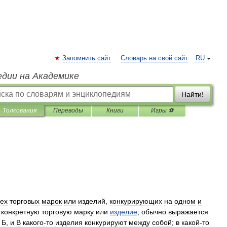
Запомнить сайт
Словарь на свой сайт
RU
едии на Академике
Найти!
Толкования
Переводы
Книги
Игры ⚽
сех
торговых
марок
или
изделий
,
конкурирующих
на
одном
и
конкретную
торговую
марку
или
изделие
;
обычно
выражается
,
Б
,
и
В
какого
-
то
изделия
конкурируют
между
собой
;
в
какой
-
то