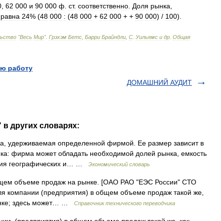
0
,
62
000
и
90
000
ф
.
ст
.
соответственно
.
Доля
рынка
,
равна
24
% (
48
000
:
(
48
000
+
62
000
+ +
90
000
) /
100
).
льство
"
Весь
Мир
".
Грэхэм
Бетс
,
Барри
Брайндли
,
С
.
Уильямс
и
др
.
Общая
ю работу
ДОМАШНИЙ АУДИТ
 в других словарях:
ка, удерживаемая определенной фирмой. Ее размер зависит в
нка: фирма может обладать необходимой долей рынка, емкость
рения географических и… …
Экономический словарь
щем объеме продаж на рынке. [ОАО РАО "ЕЭС России" СТО
ля компании (предприятия) в общем объеме продаж такой же,
ынке; здесь может… …
Справочник технического переводчика