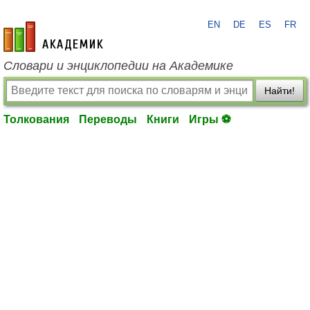
EN
DE
ES
FR
academic.ru
Словари и энциклопедии на Академике
Найти!
Толкования
Переводы
Книги
Игры ⚽