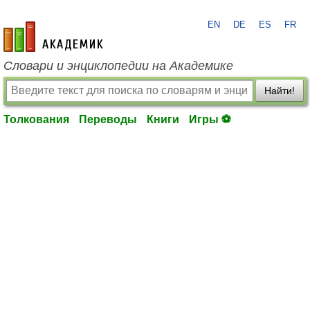
EN
DE
ES
FR
academic.ru
Словари и энциклопедии на Академике
Найти!
Толкования
Переводы
Книги
Игры ⚽