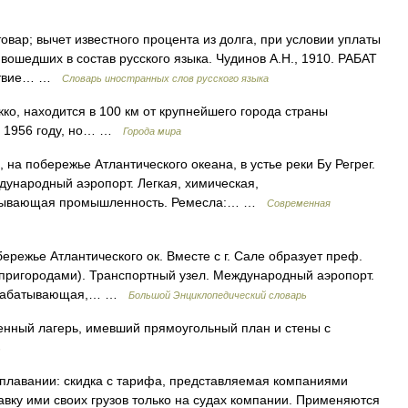
товар; вычет известного процента из долга, при условии уплаты
вошедших в состав русского языка. Чудинов А.Н., 1910. РАБАТ
едствие… …
Словарь иностранных слов русского языка
о, находится в 100 км от крупнейшего города страны
 в 1956 году, но… …
Города мира
 на побережье Атлантического океана, в устье реки Бу Регрег.
дународный аэропорт. Легкая, химическая,
тывающая промышленность. Ремесла:… …
Современная
ережье Атлантического ок. Вместе с г. Сале образует преф.
с пригородами). Транспортный узел. Международный аэропорт.
обрабатывающая,… …
Большой Энциклопедический словарь
нный лагерь, имевший прямоугольный план и стены с
ь
реплавании: скидка с тарифа, представляемая компаниями
авку ими своих грузов только на судах компании. Применяются