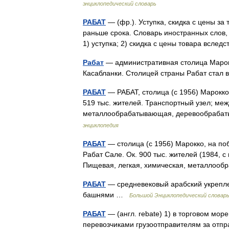
энциклопедический словарь
РАБАТ
— (фр.). Уступка, скидка с цены за 
раньше срока. Словарь иностранных слов, 
1) уступка; 2) скидка с цены товара всл
Рабат
— административная столица Марокк
Касабланки. Столицей страны Рабат стал
РАБАТ
— РАБАТ, столица (с 1956) Марокко,
519 тыс. жителей. Транспортный узел; меж
металлообрабатывающая, деревообраба
энциклопедия
РАБАТ
— столица (с 1956) Марокко, на поб
Рабат Сале. Ок. 900 тыс. жителей (1984, 
Пищевая, легкая, химическая, металло
РАБАТ
— средневековый арабский укрепле
башнями …
Большой Энциклопедический словар
РАБАТ
— (англ. rebate) 1) в торговом мо
перевозчиками грузоотправителям за отпр