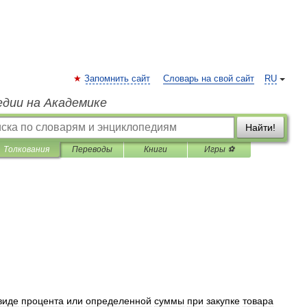
Запомнить сайт
Словарь на свой сайт
RU
едии на Академике
Найти!
Толкования
Переводы
Книги
Игры ⚽
виде
процента
или
определенной
суммы
при
закупке
товара