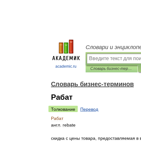
Словари и энциклоп
academic.ru
Словарь бизнес-терминов
Словарь бизнес-терминов
Рабат
Толкование
Перевод
Рабат
англ
.
rebate
скидка
с
цены
товара
,
предоставляемая
в