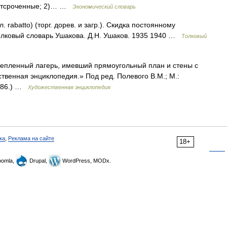
и отсроченные; 2)… …
Экономический словарь
. rabatto) (торг. дорев. и загр.). Скидка постоянному
Толковый словарь Ушакова. Д.Н. Ушаков. 1935 1940 …
Толковый
енный лагерь, имевший прямоугольный план и стены с
твенная энциклопедия.» Под ред. Полевого В.М.; М.:
1986.) …
Художественная энциклопедия
ка
,
Реклама на сайте
18+
omla,
Drupal,
WordPress, MODx.