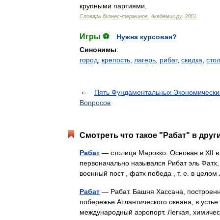
крупными
партиями
.
Словарь
бизнес
-
терминов
.
Академик
.
ру
.
2001
.
Игры ⚽
Нужна курсовая?
Синонимы
:
город
,
крепость
,
лагерь
,
рибат
,
скидка
,
сто
Пять Фундаментальных Экономически
Вопросов
Смотреть что такое "Рабат" в друг
Рабат
— столица Марокко. Основан в XII в
первоначально назывался Рибат эль Фатх,
военный пост , фатх победа , т. е. в цел
Рабат
— Рабат. Башня Хассана, построенна
побережье Атлантического океана, в устье 
международный аэропорт. Легкая, хими