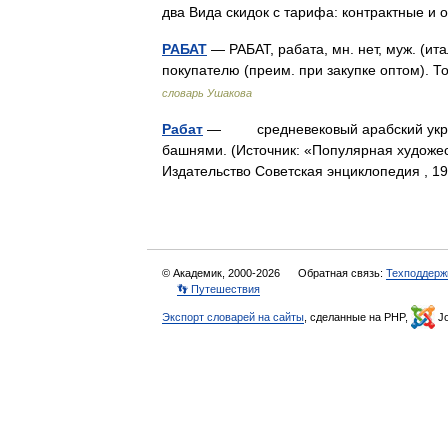
два Вида скидок с тарифа: контрактные 
РАБАТ
— РАБАТ, рабата, мн. нет, муж. (итал
покупателю (преим. при закупке оптом). 
словарь Ушакова
Рабат
— средневековый арабский укрепл
башнями. (Источник: «Популярная художес
Издательство Советская энциклопедия , 
© Академик, 2000-2026
Обратная связь:
Техподдерж
👣 Путешествия
Экспорт словарей на сайты
, сделанные на PHP,
Jo