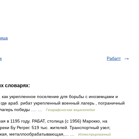
лица
х
Рабатт
их словарях:
. как укрепленное поселение для борьбы с иноземцами и
 где араб. рибат укрепленный военный лагерь , пограничный
ом лагерь победы .… …
Географическая энциклопедия
я в 1195 году. РАБАТ, столица (с 1956) Марокко, на
реки Бу Регрег. 519 тыс. жителей. Транспортный узел;
ческая, металлообрабатывающая,… …
Иллюстрированный