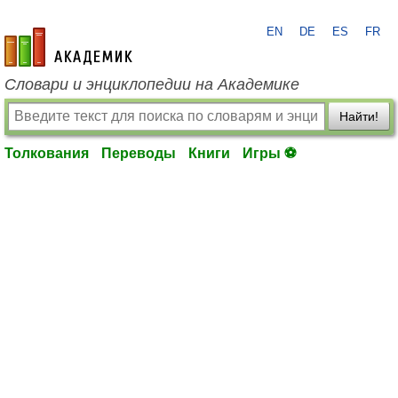
EN
DE
ES
FR
academic.ru
Словари и энциклопедии на Академике
Найти!
Толкования
Переводы
Книги
Игры ⚽