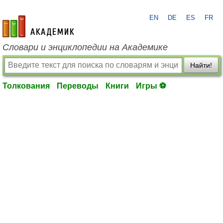
EN
DE
ES
FR
academic.ru
Словари и энциклопедии на Академике
Найти!
Толкования
Переводы
Книги
Игры ⚽