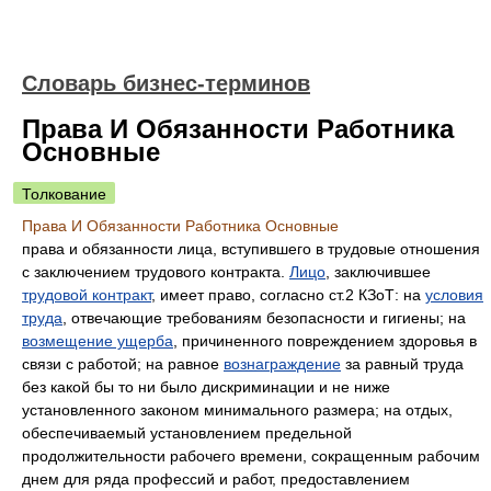
Словарь бизнес-терминов
Права И Обязанности Работника
Основные
Толкование
Права И Обязанности Работника Основные
права и обязанности лица, вступившего в трудовые отношения
с заключением трудового контракта.
Лицо
, заключившее
трудовой контракт
, имеет право, согласно ст.2 КЗоТ: на
условия
труда
, отвечающие требованиям безопасности и гигиены; на
возмещение ущерба
, причиненного повреждением здоровья в
связи с работой; на равное
вознаграждение
за равный труда
без какой бы то ни было дискриминации и не ниже
установленного законом минимального размера; на отдых,
обеспечиваемый установлением предельной
продолжительности рабочего времени, сокращенным рабочим
днем для ряда профессий и работ, предоставлением