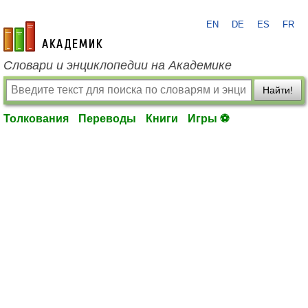
EN
DE
ES
FR
academic.ru
Словари и энциклопедии на Академике
Найти!
Толкования
Переводы
Книги
Игры ⚽