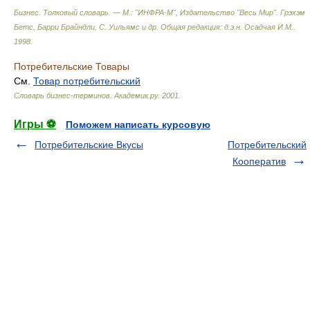
Бизнес. Толковый словарь. — М.: "ИНФРА-М", Издательство "Весь Мир".
Грэхэм
Бетс, Барри Брайндли, С. Уильямс и др. Общая редакция: д.э.н. Осадчая И.М.
.
1998
.
Потребительские Товары
См.
Товар потребительский
Словарь бизнес-терминов.
Академик.ру
.
2001
.
Игры ⚽
Поможем написать курсовую
Потребительские Вкусы
Потребительский
Кооператив