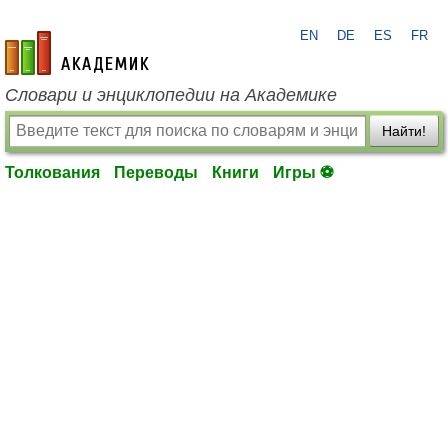
EN
DE
ES
FR
academic.ru
Словари и энциклопедии на Академике
Найти!
Толкования
Переводы
Книги
Игры ⚽