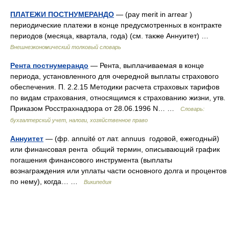
ПЛАТЕЖИ ПОСТНУМЕРАНДО
— (pay merit in arrear )
периодические платежи в конце предусмотренных в контракте
периодов (месяца, квартала, года) (см. также Аннуитет) …
Внешнеэкономический толковый словарь
Рента постнумерандо
— Рента, выплачиваемая в конце
периода, установленного для очередной выплаты страхового
обеспечения. П. 2.2.15 Методики расчета страховых тарифов
по видам страхования, относящимся к страхованию жизни, утв.
Приказом Росстрахнадзора от 28.06.1996 N… …
Словарь:
бухгалтерский учет, налоги, хозяйственное право
Аннуитет
— (фр. annuité от лат. annuus годовой, ежегодный)
или финансовая рента общий термин, описывающий график
погашения финансового инструмента (выплаты
вознаграждения или уплаты части основного долга и процентов
по нему), когда… …
Википедия