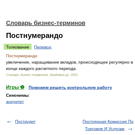
Словарь бизнес-терминов
Постнумерандо
Толкование
Перевод
Постнумерандо
увеличение, наращивание вкладов, происходящее регулярно в
конце каждого расчетного периода.
Словарь бизнес-терминов.
Академик.ру
.
2001
.
Игры ⚽
Поможем решить контрольную работу
Синонимы
:
аннуитет
Постаудит
Постоянная Комиссия По
Торговле И Услугам