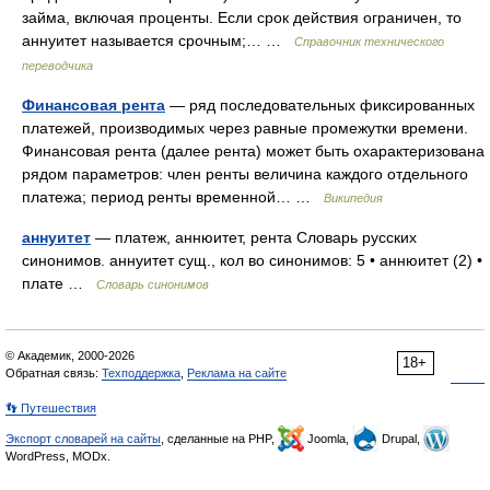
займа, включая проценты. Если срок действия ограничен, то
аннуитет называется срочным;… …
Справочник технического
переводчика
Финансовая рента
— ряд последовательных фиксированных
платежей, производимых через равные промежутки времени.
Финансовая рента (далее рента) может быть охарактеризована
рядом параметров: член ренты величина каждого отдельного
платежа; период ренты временной… …
Википедия
аннуитет
— платеж, аннюитет, рента Словарь русских
синонимов. аннуитет сущ., кол во синонимов: 5 • аннюитет (2) •
плате …
Словарь синонимов
© Академик, 2000-2026
18+
Обратная связь:
Техподдержка
,
Реклама на сайте
👣 Путешествия
Экспорт словарей на сайты
, сделанные на PHP,
Joomla,
Drupal,
WordPress, MODx.