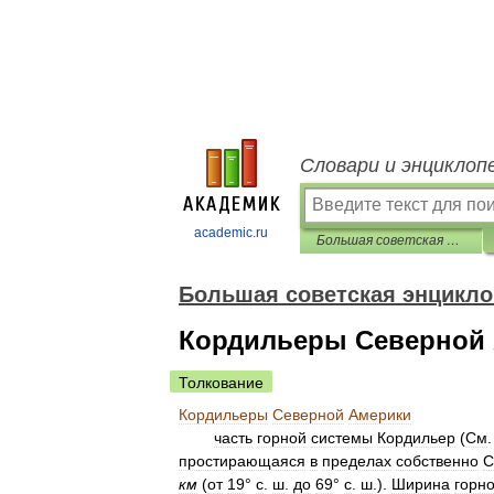
Словари и энциклоп
academic.ru
Большая советская энциклопедия
Большая советская энцикл
Кордильеры Северной
Толкование
Кордильеры
Северной
Америки
часть
горной
системы
Кордильер
(
См
простирающаяся
в
пределах
собственно
км
(
от
19
°
с
.
ш
.
до
69
°
с
.
ш
.).
Ширина
горно