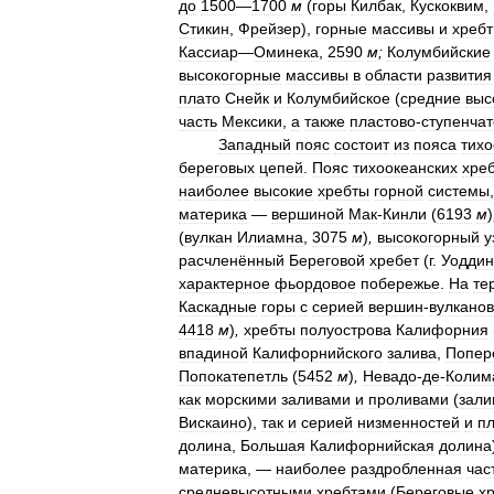
до
1500
—
1700
м
(
горы
Килбак
,
Кускоквим
,
Стикин
,
Фрейзер
),
горные
массивы
и
хреб
Кассиар
—
Оминека
,
2590
м
;
Колумбийские
высокогорные
массивы
в
области
развития
плато
Снейк
и
Колумбийское
(
средние
выс
часть
Мексики
,
а
также
пластово
-
ступенча
Западный
пояс
состоит
из
пояса
тихо
береговых
цепей
.
Пояс
тихоокеанских
хре
наиболее
высокие
хребты
горной
системы
материка
—
вершиной
Мак
-
Кинли
(
6193
м
)
(
вулкан
Илиамна
,
3075
м
)
,
высокогорный
у
расчленённый
Береговой
хребет
(
г
.
Уоддин
характерное
фьордовое
побережье
.
На
те
Каскадные
горы
с
серией
вершин
-
вулканов
4418
м
)
,
хребты
полуострова
Калифорния
впадиной
Калифорнийского
залива
,
Попер
Попокатепетль
(
5452
м
)
,
Невадо
-
де
-
Колим
как
морскими
заливами
и
проливами
(
зали
Вискаино
),
так
и
серией
низменностей
и
п
долина
,
Большая
Калифорнийская
долина
материка
, —
наиболее
раздробленная
час
средневысотными
хребтами
(
Береговые
х