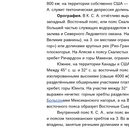
800
км
,
на
территории
собственно
США
—
А
.
служит
тектоническая
депрессия
долин
Орография
.
В
К
.
С
.
А
.
отчётливо
выр
западный
.
Восточный
пояс
,
или
пояс
Скал
большей
частью
служащих
водоразделом
залива
и
Северного
Ледовитого
океана
.
На
Великие
равнины
),
на
З
.
он
местами
огран
гор
»)
или
долинами
крупных
рек
(
Рио
-
Гра
плоскогорья
.
На
Аляске
к
поясу
Скалистых
хребет
Ричардсон
и
горы
Макензи
,
ограни
Южнее
,
на
территории
Канады
и
СШ
Между
45
°
с
.
ш
.
и
32
°
с
.
ш
.
восточный
пояс
изолированными
высокими
(
свыше
4000
м
разделёнными
обширными
участками
пла
хребет
,
горы
Юинта
.
На
участке
между
32
°
выражен
нечетко:
горные
хребты
разделе
Больсон
ами
Мексиканского
нагорья
,
а
на
восточного
пояса
образует
Восточные
Сье
Внутренний
пояс
К
.
С
.
А
.,
или
пояс
вн
и
поясом
тихоокеанских
хребтов
на
З
.
Во
в
впадины
,
занятые
речными
долинами
и
че