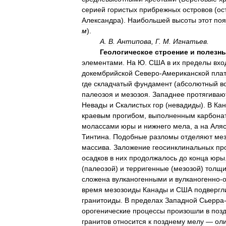
серией
гористых
прибрежных
островов
(
ос
Александра
).
Наибольшей
высоты
этот
поя
м
).
А
.
В
.
Антипова
,
Г
.
М
.
Игнатьев
.
Геологическое
строение
и
полезн
элементами
.
На
Ю
.
США
в
их
пределы
вхо
докембрийской
Северо
-
Американской
пла
где
складчатый
фундамент
(
абсолютный
в
палеозоя
и
мезозоя
.
Западнее
протягиваю
Невады
и
Скалистых
гор
(
невадиды
).
В
Кан
краевым
прогибом
,
выполненным
карбона
молассами
юры
и
нижнего
мела
,
а
на
Аляс
Тинтина
.
Подобные
разломы
отделяют
ме
массива
.
Заложение
геосинклинальных
пр
осадков
в
них
продолжалось
до
конца
юры
(
палеозой
)
и
терригенные
(
мезозой
)
толщ
сложена
вулканогенными
и
вулканогенно
-
время
мезозоиды
Канады
и
США
подвергл
гранитоиды
.
В
пределах
Западной
Сьерра
орогенические
процессы
произошли
в
поз
гранитов
относится
к
позднему
мелу
—
ол