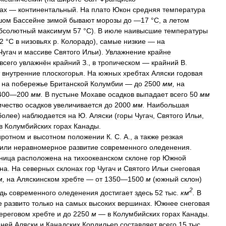
ах
—
континентальный
.
На
плато
Юкон
средняя
температура
шом
Бассейне
зимой
бывают
морозы
до
—
17
°
С
,
а
летом
бсолютный
максимум
57
°
С
).
В
июле
наивысшие
температуры
2
°
С
в
низовьях
р
.
Колорадо
),
самые
низкие
—
на
Чугач
и
массиве
Святого
Ильи
).
Увлажнение
крайне
всего
увлажнён
крайний
З
.,
в
тропическом
—
крайний
В
.
внутренние
плоскогорья
.
На
южных
хребтах
Аляски
годовая
на
побережье
Британской
Колумбии
—
до
2500
мм
,
на
400
—
200
мм
.
В
пустыне
Мохаве
осадков
выпадает
всего
50
мм
ичество
осадков
увеличивается
до
2000
мм
.
Наибольшая
более
)
наблюдается
на
Ю
.
Аляски
(
горы
Чугач
,
Святого
Ильи
,
в
Колумбийских
горах
Канады
.
ротном
и
высотном
положении
К
.
С
.
А
.,
а
также
резкая
или
неравномерное
развитие
современного
оледенения
.
ница
расположена
на
тихоокеанском
склоне
гор
Южной
на
.
На
северных
склонах
гор
Чугач
и
Святого
Ильи
снеговая
м
,
на
Аляскинском
хребте
—
от
1350
—
1500
м
(
южный
склон
)
2
дь
современного
оледенения
достигает
здесь
52
тыс
.
км
.
В
е
развито
только
на
самых
высоких
вершинах
.
Южнее
снеговая
ереговом
хребте
и
до
2250
м
—
в
Колумбийских
горах
Канады
.
нней
Аляски
и
Канадских
Кордильер
составляет
всего
15
тыс
.