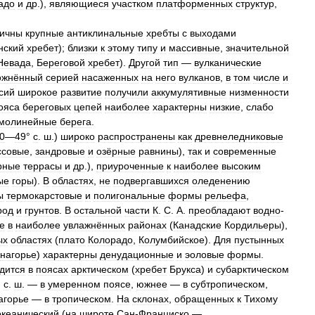
адо
и
др
.),
являющиеся
участком
платформенных
структур
,
пичны
крупные
антиклинальные
хребты
с
выходами
нский
хребет
);
близки
к
этому
типу
и
массивные
,
значительной
Невада
,
Береговой
хребет
).
Другой
тип
—
вулканические
ожнённый
серией
насаженных
на
него
вулканов
,
в
том
числе
и
сий
широкое
развитие
получили
аккумулятивные
низменности
ояса
береговых
цепей
наиболее
характерны
низкие
,
слабо
молинейные
берега
.
0
—
49
°
с
.
ш
.)
широко
распространены
как
древнеледниковые
ссовые
,
зандровые
и
озёрные
равнины
),
так
и
современные
рные
террасы
и
др
.),
приуроченные
к
наиболее
высоким
ые
горы
).
В
областях
,
не
подвергавшихся
оледенению
ы
термокарстовые
и
полигональные
формы
рельефа
,
род
и
грунтов
.
В
остальной
части
К
.
С
.
А
.
преобладают
водно
-
е
в
наиболее
увлажнённых
районах
(
Канадские
Кордильеры
),
ых
областях
(
плато
Колорадо
,
Колумбийское
).
Для
пустынных
нагорье
)
характерны
денудационные
и
эоловые
формы
.
дится
в
поясах
арктическом
(
хребет
Брукса
)
и
субарктическом
°
с
.
ш
. —
в
умеренном
поясе
,
южнее
—
в
субтропическом
,
агорье
—
в
тропическом
.
На
склонах
,
обращенных
к
Тихому
океанический
(
на
широте
Сан
-
Франциско
—