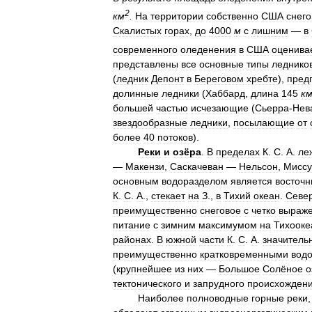
2
км
.
На
территории
собственно
США
снего
Скалистых
горах
,
до
4000
м
с
лишним
—
в
современного
оледенения
в
США
оценива
представлены
все
основные
типы
ледников
(
ледник
Депонт
в
Береговом
хребте
),
пред
долинные
ледники
(
Хаббард
,
длина
145
к
большей
частью
исчезающие
(
Сьерра
-
Нев
звездообразные
ледники
,
посылающие
от
более
40
потоков
).
Реки
и
озёра
.
В
пределах
К
.
С
.
А
.
ле
—
Макензи
,
Саскачеван
—
Нельсон
,
Миссу
основным
водоразделом
является
восточ
К
.
С
.
А
.,
стекает
на
З
.,
в
Тихий
океан
.
Севе
преимущественно
снеговое
с
четко
выраж
питание
с
зимним
максимумом
на
Тихооке
районах
.
В
южной
части
К
.
С
.
А
.
значитель
преимущественно
кратковременными
вод
(
крупнейшее
из
них
—
Большое
Солёное
о
тектонического
и
запрудного
происхожден
Наиболее
полноводные
горные
реки