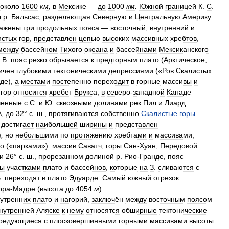
около
1600
км
,
в
Мексике
—
до
1000
км
.
Южной
границей
К
.
С
.
ы
р
.
Бальсас
,
разделяющая
Северную
и
Центральную
Америку
.
ажены
три
продольных
пояса
—
восточный
,
внутренний
и
истых
гор
,
представлен
цепью
высоких
массивных
хребтов
,
между
бассейном
Тихого
океана
и
бассейнами
Мексиканского
В
.
пояс
резко
обрывается
к
предгорным
плато
(
Арктическое
,
ичен
глубокими
тектоническими
депрессиями
(«
Ров
Скалистых
нде
),
а
местами
постепенно
переходит
в
горные
массивы
и
гор
относится
хребет
Брукса
,
в
северо
-
западной
Канаде
—
ченные
с
С
.
и
Ю
.
сквозными
долинами
рек
Пил
и
Лиард
.
А
,
до
32
°
с
.
ш
.,
протягиваются
собственно
Скалистые
горы
.
достигает
наибольшей
ширины
и
представлен
)
,
но
небольшими
по
протяжению
хребтами
и
массивами
,
то
(«
парками
»)
:
массив
Саватч
,
горы
Сан
-
Хуан
,
Передовой
и
26
°
с
.
ш
.,
прорезанном
долиной
р
.
Рио
-
Гранде
,
пояс
ны
участками
плато
и
бассейнов
,
которые
на
З
.
сливаются
с
В
.
переходят
в
плато
Эдуарде
.
Самый
южный
отрезок
рра
-
Мадре
(
высота
до
4054
м
).
утренних
плато
и
нагорий
,
заключён
между
восточным
поясом
нутренней
Аляске
к
нему
относятся
обширные
тектонические
редующиеся
с
плосковершинными
горными
массивами
высоты