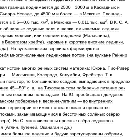
вая
граница
поднимается
до
2500
—
3000
м
в
Каскадных
и
Сьерра
-
Неваде
,
до
4500
м
и
более
—
в
Мексике
.
Площадь
2
2
ется
в
0
,
5
—
0
,
6
тыс
.
км
,
в
Мексике
—
0
,
011
тыс
.
км
.
В
К
.
С
.
А
.
:
обширные
ледяные
поля
и
шапки
,
омываемые
ледники
горные
ледники
,
или
ледники
подножий
(
Маласпина
),
м
в
Береговом
хребте
),
каровые
и
короткие
висячие
ледники
,
ада
).
На
вулканических
вершинах
формируются
себя
многочисленные
ледниковые
потоки
(
на
вулкане
Рейнир
жат
истоки
многих
речных
систем
материка:
Юкона
,
Пис
-
Ривер
ри
—
Миссисипи
,
Колорадо
,
Колумбии
,
Фрейзера
.
Т
.
к
.
ный
пояс
гор
,
то
большинство
осадков
,
выпадающих
в
пределах
рнее
45
—
50
°
с
.
ш
.
на
Тихоокеанском
побережье
питание
рек
енным
весенним
половодьем
.
На
Ю
.
преобладает
дождевое
анском
побережье
и
весенне
-
летним
—
во
внутренних
ные
территории
не
имеют
стока
в
океан
и
орошаются
отоками
,
заканчивающимися
в
бессточных
солёных
озёрах
зеро
).
На
С
.
многочисленны
пресные
озёра
ледниково
-
ия
(
Атлин
,
Кутеней
,
Оканаган
и
др
.)
,
имея
большое
падение
и
будучи
зарегулированы
озёрами
,