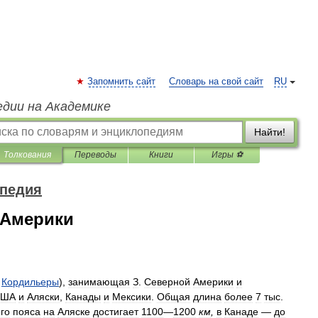
Запомнить сайт
Словарь на свой сайт
RU
едии на Академике
Найти!
Толкования
Переводы
Книги
Игры ⚽
опедия
 Америки
.
Кордильеры
),
занимающая
З
.
Северной
Америки
и
США
и
Аляски
,
Канады
и
Мексики
.
Общая
длина
более
7
тыс
.
го
пояса
на
Аляске
достигает
1100
—
1200
км
,
в
Канаде
—
до