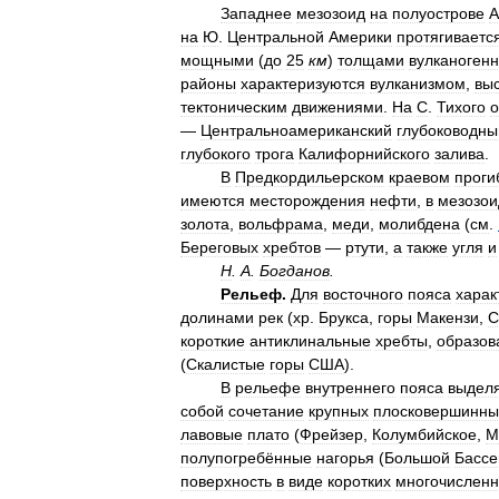
Западнее
мезозоид
на
полуострове
А
на
Ю
.
Центральной
Америки
протягиваетс
мощными
(
до
25
км
)
толщами
вулканоген
районы
характеризуются
вулканизмом
,
вы
тектоническим
движениями
.
На
С
.
Тихого
о
—
Центральноамериканский
глубоководны
глубокого
трога
Калифорнийского
залива
.
В
Предкордильерском
краевом
проги
имеются
месторождения
нефти
,
в
мезозои
золота
,
вольфрама
,
меди
,
молибдена
(
см
.
Береговых
хребтов
—
ртути
,
а
также
угля
и
Н
.
А
.
Богданов
.
Рельеф
.
Для
восточного
пояса
харак
долинами
рек
(
хр
.
Брукса
,
горы
Макензи
,
С
короткие
антиклинальные
хребты
,
образов
(
Скалистые
горы
США
).
В
рельефе
внутреннего
пояса
выдел
собой
сочетание
крупных
плосковершинны
лавовые
плато
(
Фрейзер
,
Колумбийское
,
М
полупогребённые
нагорья
(
Большой
Бассе
поверхность
в
виде
коротких
многочислен