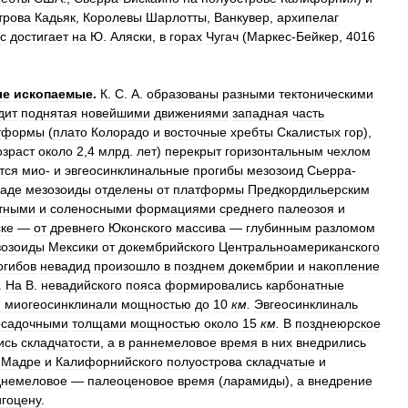
трова
Кадьяк
,
Королевы
Шарлотты
,
Ванкувер
,
архипелаг
с
достигает
на
Ю
.
Аляски
,
в
горах
Чугач
(
Маркес
-
Бейкер
,
4016
ые
ископаемые
.
К
.
С
.
А
.
образованы
разными
тектоническими
дит
поднятая
новейшими
движениями
западная
часть
тформы
(
плато
Колорадо
и
восточные
хребты
Скалистых
гор
),
озраст
около
2
,
4
млрд
.
лет
)
перекрыт
горизонтальным
чехлом
тся
мио
-
и
эвгеосинклинальные
прогибы
мезозоид
Сьерра
-
аде
мезозоиды
отделены
от
платформы
Предкордильерским
тными
и
соленосными
формациями
среднего
палеозоя
и
ке
—
от
древнего
Юконского
массива
—
глубинным
разломом
зозоиды
Мексики
от
докембрийского
Центральноамериканского
огибов
невадид
произошло
в
позднем
докембрии
и
накопление
.
На
В
.
невадийского
пояса
формировались
карбонатные
и
миогеосинклинали
мощностью
до
10
км
.
Эвгеосинклиналь
осадочными
толщами
мощностью
около
15
км
.
В
позднеюрское
ись
складчатости
,
а
в
раннемеловое
время
в
них
внедрились
-
Мадре
и
Калифорнийского
полуострова
складчатые
и
днемеловое
—
палеоценовое
время
(
ларамиды
),
а
внедрение
игоцену
.