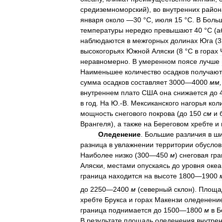
средиземноморский
),
во
внутренних
район
января
около
—
30
°
С
,
июля
15
°
С
.
В
Боль
температуры
нередко
превышают
40
°
С
(
а
наблюдаются
в
межгорных
долинах
Юга
(
3
высокогорьях
Южной
Аляски
(
8
°
С
в
горах
неравномерно
.
В
умеренном
поясе
лучше
Наименьшее
количество
осадков
получают
сумма
осадков
составляет
3000
—
4000
мм
,
внутреннем
плато
США
она
снижается
до
в
год
.
На
Ю
.-
В
.
Мексиканского
нагорья
кол
мощность
снегового
покрова
(
до
150
см
и
Врангеля
),
а
также
на
Береговом
хребте
и
Оледенение
.
Большие
различия
в
ши
разница
в
увлажнении
территории
обуслов
Наиболее
низко
(
300
—
450
м
)
снеговая
гра
Аляски
,
местами
опускаясь
до
уровня
океа
граница
находится
на
высоте
1800
—
1900
до
2250
—
2400
м
(
северный
склон
).
Площа
хребте
Брукса
и
горах
Макензи
оледенени
граница
поднимается
до
1500
—
1800
м
в
Б
В
результате
площадь
оледенения
внутре