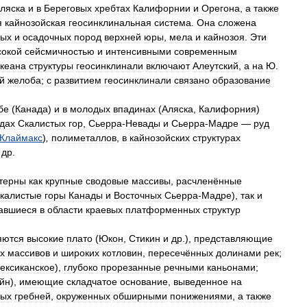
ляска
и
в
Береговых
хребтах
Калифорнии
и
Орегона
,
а
также
я
кайнозойская
геосинклинальная
система
.
Она
сложена
ных
и
осадочных
пород
верхней
юры
,
мела
и
кайнозоя
.
Эти
сокой
сейсмичностью
и
интенсивными
современным
кеана
структуры
геосинклинали
включают
Алеутский
,
а
на
Ю
.
й
желоба
;
с
развитием
геосинклинали
связано
образование
бе
(
Канада
)
и
в
молодых
впадинах
(
Аляска
,
Калифорния
)
дах
Скалистых
гор
,
Сьерра
-
Невады
и
Сьерра
-
Мадре
—
руд
Клаймакс
)
,
полиметаллов
,
в
кайнозойских
структурах
др
.
терны
как
крупные
сводовые
массивы
,
расчленённые
калистые
горы
Канады
и
Восточных
Сьерра
-
Мадре
),
так
и
авшиеся
в
области
краевых
платформенных
структур
яются
высокие
плато
(
Юкон
,
Стикин
и
др
.),
представляющие
х
массивов
и
широких
котловин
,
пересечённых
долинами
рек
;
ексиканское
),
глубоко
прорезанные
речными
каньонами
;
йн
),
имеющие
складчатое
основание
,
выведенное
на
ных
гребней
,
окруженных
обширными
понижениями
,
а
также