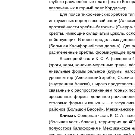
глубоко
расчленённые
плато
(
плато
Колор
вовлечённых
в
горный
пояс
Кордильер
.
Для
пояса
тихоокеанских
хребтов
ти
интрузивных
пород
в
осевой
части
(
Аляски
протяжённости
хребты
-
батолиты
(
Сьерра
-
хребты
,
имеющие
складчатый
цоколь
,
осл
действующих
.
В
поясе
продольных
депрес
(
Большая
Калифорнийская
долина
).
Для
п
расчленённые
хребты
,
формирующие
пря
В
северной
части
К
.
С
.
А
. (
севернее
4
(
троги
,
кары
,
конечно
-
моренные
гряды
,
лё
нивальные
формы
рельефа
(
курумы
,
наго
уровням
гор
(
Аляскинский
хребет
,
Скалист
(
внутренняя
Аляска
),
широко
представлен
связанные
с
распространением
горных
по
эрозионные
формы:
долинное
расчленени
столовые
формы
и
каньоны
—
в
засушлив
районов
(
Большой
Бассейн
,
Мексиканское
Климат
.
Северная
часть
К
.
С
.
А
.
нахо
(
большая
часть
Аляски
),
территория
до
40
полуостров
Калифорния
и
Мексиканское
н
океану
,
климат
преимущественно
мягкий
,