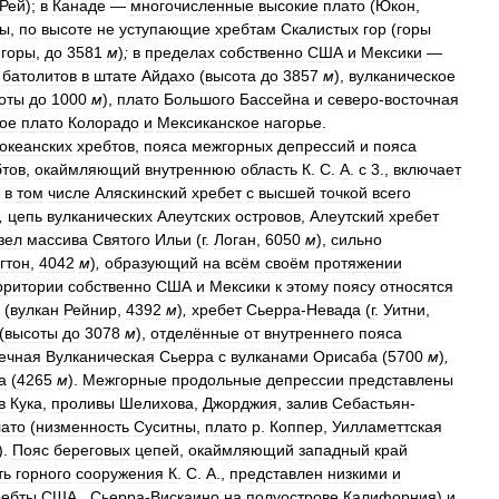
Рей
);
в
Канаде
—
многочисленные
высокие
плато
(
Юкон
,
ты
,
по
высоте
не
уступающие
хребтам
Скалистых
гор
(
горы
горы
,
до
3581
м
)
;
в
пределах
собственно
США
и
Мексики
—
батолитов
в
штате
Айдахо
(
высота
до
3857
м
),
вулканическое
оты
до
1000
м
),
плато
Большого
Бассейна
и
северо
-
восточная
тое
плато
Колорадо
и
Мексиканское
нагорье
.
океанских
хребтов
,
пояса
межгорных
депрессий
и
пояса
бтов
,
окаймляющий
внутреннюю
область
К
.
С
.
А
.
с
3
.,
включает
,
в
том
числе
Аляскинский
хребет
с
высшей
точкой
всего
,
цепь
вулканических
Алеутских
островов
,
Алеутский
хребет
зел
массива
Святого
Ильи
(
г
.
Логан
,
6050
м
),
сильно
гтон
,
4042
м
)
,
образующий
на
всём
своём
протяжении
рритории
собственно
США
и
Мексики
к
этому
поясу
относятся
(
вулкан
Рейнир
,
4392
м
)
,
хребет
Сьерра
-
Невада
(
г
.
Уитни
,
(
высоты
до
3078
м
),
отделённые
от
внутреннего
пояса
ечная
Вулканическая
Сьерра
с
вулканами
Орисаба
(
5700
м
)
,
а
(
4265
м
).
Межгорные
продольные
депрессии
представлены
в
Кука
,
проливы
Шелихова
,
Джорджия
,
залив
Себастьян
-
лато
(
низменность
Суситны
,
плато
р
.
Коппер
,
Уилламеттская
).
Пояс
береговых
цепей
,
окаймляющий
западный
край
ть
горного
сооружения
К
.
С
.
А
.,
представлен
низкими
и
ребты
США
.,
Сьерра
-
Вискаино
на
полуострове
Калифорния
)
и