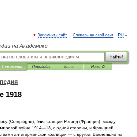
Запомнить сайт
Словарь на свой сайт
RU
едии на Академике
Найти!
Толкования
Переводы
Книги
Игры ⚽
опедия
е 1918
лесу
(
Compiégne
),
близ
станции
Ретонд
(
Франция
),
между
мировой
войне
1914
—
18
,
с
одной
стороны
,
и
Францией
,
ствами
антигерманской
коалиции
—
с
другой
.
Важнейшие
из