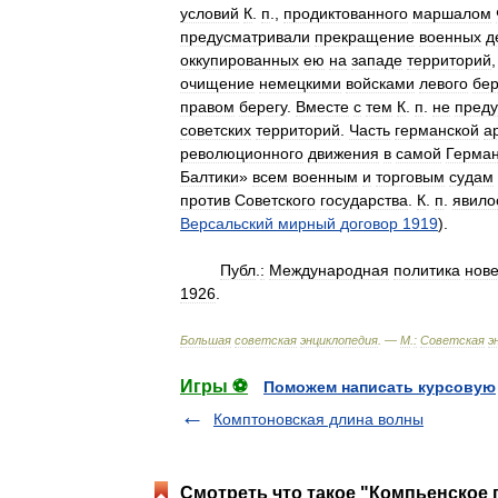
условий
К
.
п
.,
продиктованного
маршалом
предусматривали
прекращение
военных
д
оккупированных
ею
на
западе
территорий
очищение
немецкими
войсками
левого
бер
правом
берегу
.
Вместе
с
тем
К
.
п
.
не
преду
советских
территорий
.
Часть
германской
а
революционного
движения
в
самой
Герма
Балтики
»
всем
военным
и
торговым
судам
против
Советского
государства
.
К
.
п
.
явило
Версальский
мирный
договор
1919
).
Публ
.
:
Международная
политика
нов
1926
.
Большая
советская
энциклопедия
. —
М
.
:
Советская
э
Игры ⚽
Поможем написать курсовую
Комптоновская длина волны
Смотреть что такое "Компьенское 