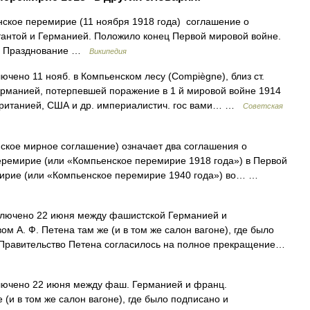
кое перемирие (11 ноября 1918 года) соглашение о
антой и Германией. Положило конец Первой мировой войне.
 3 Празднование …
Википедия
ючено 11 нояб. в Компьенском лесу (Compiègne), близ ст.
ерманией, потерпевшей поражение в 1 й мировой войне 1914
обританией, США и др. империалистич. гос вами… …
Советская
ское мирное соглашение) означает два соглашения о
еремирие (или «Компьенское перемирие 1918 года») в Первой
мирие (или «Компьенское перемирие 1940 года») во… …
ено 22 июня между фашистской Германией и
м А. Ф. Петена там же (и в том же салон вагоне), где было
Правительство Петена согласилось на полное прекращение…
ючено 22 июня между фаш. Германией и франц.
 (и в том же салон вагоне), где было подписано и