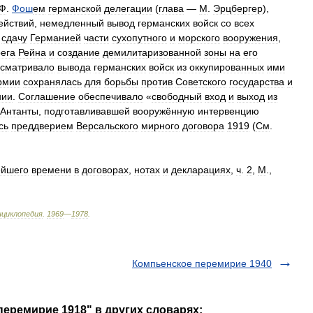
Ф
.
Фош
ем
германской
делегации
(
глава
—
М
.
Эрцбергер
),
ействий
,
немедленный
вывод
германских
войск
со
всех
,
сдачу
Германией
части
сухопутного
и
морского
вооружения
,
ега
Рейна
и
создание
демилитаризованной
зоны
на
его
сматривало
вывода
германских
войск
из
оккупированных
ими
рмии
сохранялась
для
борьбы
против
Советского
государства
и
нии
.
Соглашение
обеспечивало
«
свободный
вход
и
выход
из
Антанты
,
подготавливавшей
вооружённую
интервенцию
сь
преддверием
Версальского
мирного
договора
1919
(
См
.
ейшего
времени
в
договорах
,
нотах
и
декларациях
,
ч
.
2
,
М
.,
нциклопедия
.
1969
—
1978
.
Компьенское перемирие 1940
перемирие 1918" в других словарях: