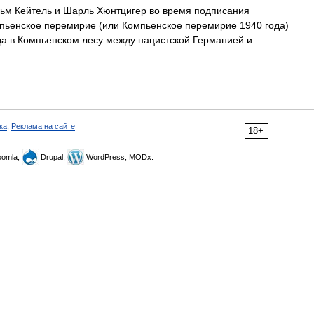
ьм Кейтель и Шарль Хюнтцигер во время подписания
мпьенское перемирие (или Компьенское перемирие 1940 года)
ода в Компьенском лесу между нацистской Германией и… …
ка
,
Реклама на сайте
18+
omla,
Drupal,
WordPress, MODx.