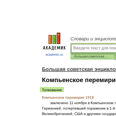
Словари и энциклоп
academic.ru
Большая советская энциклопедия
Большая советская энцикл
Компьенское перемири
Толкование
Компьенское
перемирие
1918
заключено
11
ноября
в
Компьенском
Германией
,
потерпевшей
поражение
в
1
-
й
Великобританией
,
США
и
другими
государ