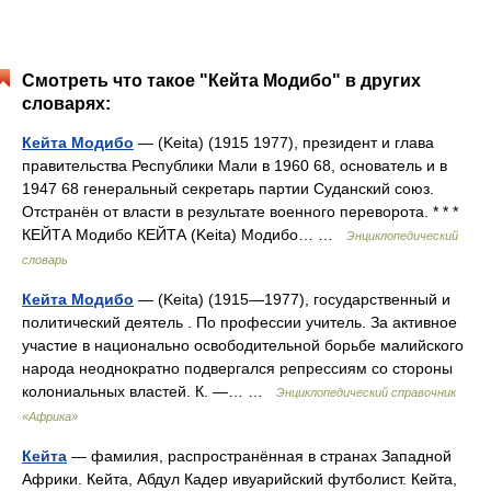
Смотреть что такое "Кейта Модибо" в других
словарях:
Кейта Модибо
— (Keita) (1915 1977), президент и глава
правительства Республики Мали в 1960 68, основатель и в
1947 68 генеральный секретарь партии Суданский союз.
Отстранён от власти в результате военного переворота. * * *
КЕЙТА Модибо КЕЙТА (Keita) Модибо… …
Энциклопедический
словарь
Кейта Модибо
— (Keita) (1915—1977), государственный и
политический деятель . По профессии учитель. За активное
участие в национально освободительной борьбе малийского
народа неоднократно подвергался репрессиям со стороны
колониальных властей. К. —… …
Энциклопедический справочник
«Африка»
Кейта
— фамилия, распространённая в странах Западной
Африки. Кейта, Абдул Кадер ивуарийский футболист. Кейта,