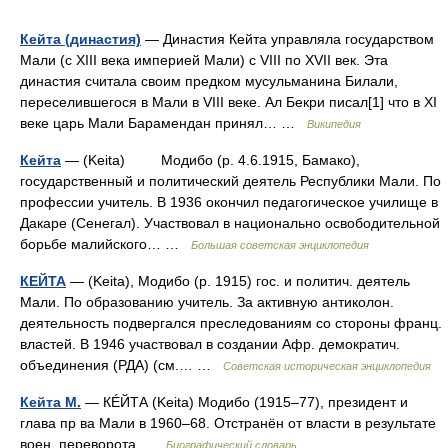
Кейта (династия)
— Династия Кейта управляла государством
Мали (с XIII века империей Мали) с VIII по XVII век. Эта
династия считала своим предком мусульманина Билали,
переселившегося в Мали в VIII веке. Ал Бекри писал[1] что в XI
веке царь Мали Барамендан принял… …
Википедия
Кейта
— (Keita) Модибо (р. 4.6.1915, Бамако),
государственный и политический деятель Республики Мали. По
профессии учитель. В 1936 окончил педагогическое училище в
Дакаре (Сенегал). Участвовал в национально освободительной
борьбе малийского… …
Большая советская энциклопедия
КЕЙТА
— (Keita), Модибо (р. 1915) гос. и политич. деятель
Мали. По образованию учитель. За активную антиколон.
деятельность подвергался преследованиям со стороны франц.
властей. В 1946 участвовал в создании Афр. демократич.
объединения (РДА) (см.… …
Советская историческая энциклопедия
Кейта М.
— КÉЙТА (Keita) Модибо (1915–77), президент и
глава пр ва Мали в 1960–68. Отстранён от власти в результате
воен. переворота …
Биографический словарь