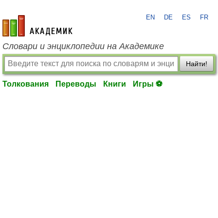
EN
DE
ES
FR
academic.ru
Словари и энциклопедии на Академике
Найти!
Толкования
Переводы
Книги
Игры ⚽