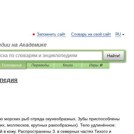
Запомнить сайт
Словарь на свой сайт
RU
едии на Академике
Найти!
Толкования
Переводы
Книги
Игры ⚽
опедия
во
морских
рыб
отряда
окунеобразных
.
Зубы
приспособлены
жих
,
моллюсков
,
крупных
ракообразных
).
Тело
удлинённое:
ой
в
кожу
.
Распространены
З
.
в
северных
частях
Тихого
и