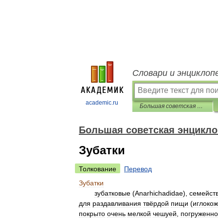
Словари и энциклоп
academic.ru
Большая советская энциклопедия
Большая советская энцикл
Зубатки
Толкование
Перевод
Зубатки
зубатковые
(
Anarhichadidae
),
семейст
для
раздавливания
твёрдой
пищи
(
иглоко
покрыто
очень
мелкой
чешуей
,
погруженн