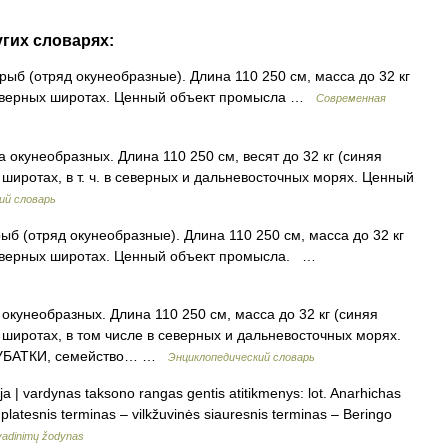
угих словарях:
б (отряд окунеобразные). Длина 110 250 см, масса до 32 кг
и северных широтах. Ценный объект промысла …
Современная
окунеобразных. Длина 110 250 см, весят до 32 кг (синяя
 широтах, в т. ч. в северных и дальневосточных морях. Ценный
ий словарь
б (отряд окунеобразные). Длина 110 250 см, масса до 32 кг
и северных широтах. Ценный объект промысла. …
кунеобразных. Длина 110 250 см, масса до 32 кг (синяя
х широтах, в том числе в северных и дальневосточных морях.
 ЗУБАТКИ, семейство… …
Энциклопедический словарь
ija | vardynas taksono rangas gentis atitikmenys: lot. Anarhichas
i: platesnis terminas – vilkžuvinės siauresnis terminas – Beringo
vadinimų žodynas