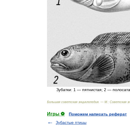
Зубатки:
1
—
пятнистая
;
2
—
полосат
Большая
советская
энциклопедия
. —
М
.
:
Советская
э
Игры ⚽
Поможем написать реферат
Зубастые птицы