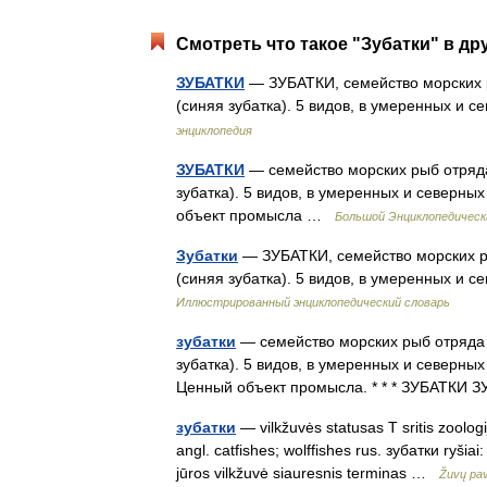
Смотреть что такое "Зубатки" в др
ЗУБАТКИ
— ЗУБАТКИ, семейство морских ры
(синяя зубатка). 5 видов, в умеренных 
энциклопедия
ЗУБАТКИ
— семейство морских рыб отряда 
зубатка). 5 видов, в умеренных и северных
объект промысла …
Большой Энциклопедическ
Зубатки
— ЗУБАТКИ, семейство морских ры
(синяя зубатка). 5 видов, в умеренных 
Иллюстрированный энциклопедический словарь
зубатки
— семейство морских рыб отряда о
зубатка). 5 видов, в умеренных и северны
Ценный объект промысла. * * * ЗУБАТКИ
зубатки
— vilkžuvės statusas T sritis zoolog
angl. catfishes; wolffishes rus. зубатки ryšia
jūros vilkžuvė siauresnis terminas …
Žuvų pa