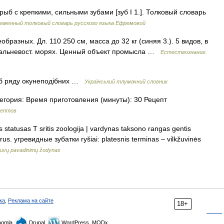
б с крепкими, сильными зубами [зуб I 1.]. Толковый словарь
еменный толковый словарь русского языка Ефремовой
бразных. Дл. 110 250 см, масса до 32 кг (синяя 3.). 5 видов, в
 и дальневост. морях. Ценный объект промысла …
Естествознание.
иб ряду окунеподібних …
Український тлумачний словник
егория: Время приготовления (минуты): 30 Рецепт
цептов
statusas T sritis zoologija | vardynas taksono rangas gentis
s rus. угревидные зубатки ryšiai: platesnis terminas – vilkžuvinės
uvų pavadinimų žodynas
ка
,
Реклама на сайте
18+
omla,
Drupal,
WordPress, MODx.