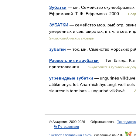
Зубатки
— мн. Семейство окунеобразных ры
Ефремовой. Т. Ф. Ефремова. 2000 …
Совр
ЗУБАТКИ
— семейство мор. рыб отр. окунео
умеренных и сев. широтах, в т. ч. в сев.
Энциклопедический словарь
зубатки
— ток, мн. Сімейство морських р
Рассольник из зубатки
— Тип блюда: Кат
приготовления …
Энциклопедия кулинарных ре
угревидные зубатки
— ungurinės vilkžuvės 
atitikmenys: lot. Anarrhichthys angl. wolf eel
siauresnis terminas – ungurinė vilkžuvė …
Ž
© Академик, 2000-2026
Обратная связь:
Техподдерж
👣 Путешествия
Экспорт словарей на сайты
, сделанные на PHP,
Jo