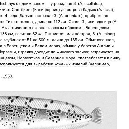
hichthys
с
одним
видом
—
угревидная
З
. (
A
.
ocellatus
);
ики
от
Сан
-
Диего
(
Калифорния
)
до
острова
Кадьяк
(
Аляска
);
ет
4
вида
.
Дальневосточная
З
. (
A
.
orientalis
),
прибрежная
сти
Тихого
океана
;
длина
до
112
см
.
Синяя
З
.,
или
вдовица
(
A
.
и
Атлантического
океана
,
главным
образом
в
Баренцевом
138
см
,
весит
до
32
кг
.
Пятнистая
,
или
пёстрая
,
З
. (
А
.
minor
)
на
глубинах
от
51
до
500
м
;
длина
до
135
см
.
Обыкновенная
,
на
в
Баренцевом
и
Белом
морях
,
обычна
у
берегов
Англии
и
Норвегии
,
изредка
доходит
до
Финского
залива
;
встречается
на
енцевом
,
Норвежском
и
Северном
море
.
Употребляется
в
пищу
используется
для
выработки
кожаных
изделий
(
например
,
.,
1959
.