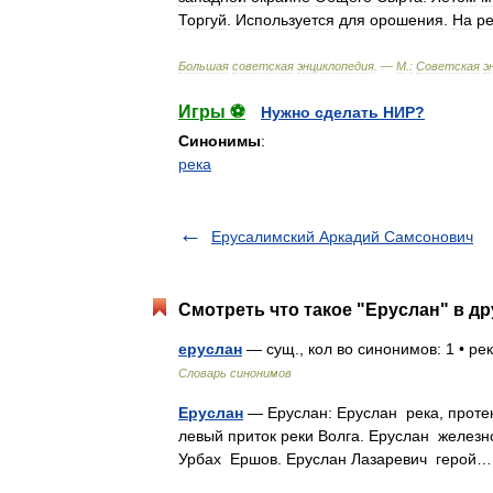
Торгуй
.
Используется
для
орошения
.
На
ре
Большая
советская
энциклопедия
. —
М
.
:
Советская
э
Игры ⚽
Нужно сделать НИР?
Синонимы
:
река
Ерусалимский Аркадий Самсонович
Смотреть что такое "Еруслан" в др
еруслан
— сущ., кол во синонимов: 1 • р
Словарь синонимов
Еруслан
— Еруслан: Еруслан река, проте
левый приток реки Волга. Еруслан железн
Урбах Ершов. Еруслан Лазаревич геро