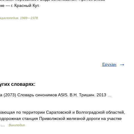
ке
—
г
.
Красный
Кут
.
нциклопедия
.
1969
—
1978
.
Ерухан
угих словарях:
ека (2073) Словарь синонимов ASIS. В.Н. Тришин. 2013 …
кающая по территории Саратовской и Волгоградской областей,
одорожная станция Приволжской железной дороги на участке
й… …
Википедия