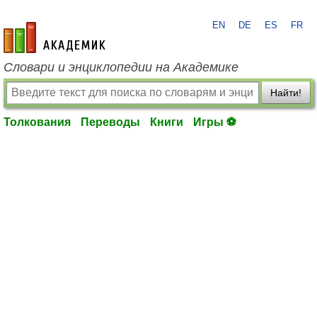
EN
DE
ES
FR
academic.ru
Словари и энциклопедии на Академике
Найти!
Толкования
Переводы
Книги
Игры ⚽