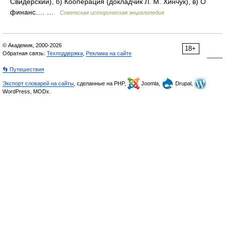
Свидерский), б) Кооперация (докладчик Л. М. Хинчук), в) О
финанс.… …
Советская историческая энциклопедия
© Академик, 2000-2026
18+
Обратная связь:
Техподдержка
,
Реклама на сайте
👣 Путешествия
Экспорт словарей на сайты
, сделанные на PHP,
Joomla,
Drupal,
WordPress, MODx.