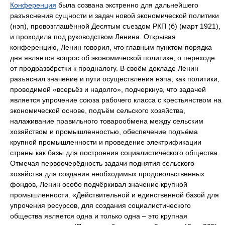
Конференция
была созвана экстренно для дальнейшего
разъяснения сущности и задач новой экономической политики
(нэп), провозглашённой
Десятым съездом РКП (б)
(март 1921),
и проходила под руководством Ленина. Открывая
конференцию, Ленин говорил, что главным пунктом порядка
дня является вопрос об экономической политике, о переходе
от продразвёрстки к продналогу. В своём докладе Ленин
разъяснил значение и пути осуществления нэпа, как политики,
проводимой «всерьёз и надолго», подчеркнув, что задачей
является упрочение союза рабочего класса с крестьянством на
экономической основе, подъём сельского хозяйства,
налаживание правильного товарообмена между сельским
хозяйством и промышленностью, обеспечение подъёма
крупной промышленности и проведение электрификации
страны как базы для построения социалистического общества.
Отмечая первоочерёдность задачи поднятия сельского
хозяйства для создания необходимых продовольственных
фондов, Ленин особо подчёркивал значение крупной
промышленности. «Действительной и единственной базой для
упрочения ресурсов, для создания социалистического
общества является одна и только одна ‒ это крупная