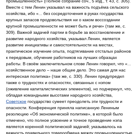
промышленность» (Полное собрание соч., 5 изд., т. 43, с. 305).
Вместе с тем Ленин указывал на важность подъёма сельского
хозяйства, ибо «... без сосредоточения в руках государства
крупных запасов продовольствия ни о каком воссоздании
крупной промышленности не может быть и речи» (там же, с.
309). Важной задачей партии в борьбе за восстановление и
развитие народного хозяйства, указывал Ленин, является
развитие инициативы и самостоятельности на местах,
практическое изучение опыта, подтягивание отсталых районов
к передовым, обучение работников на лучших образцах
работы. В своём заключительном слове Ленин говорил, что «...
хозяйственное дело ‒ наше общее дело. Это самая для нас
интересная политика» (там же, с. 330). Ленин предупредил
также о трудностях и опасностях, связанных с нэпом
(оживление капиталистических элементов), но подчеркнул, что,
обладая командными высотами народного хозяйства,
Советское
государство сумеет преодолеть эти трудности и
опасности. Конференция приняла написанную Лениным
резолюцию «Об экономической политике», в которой было
отмечено, что полное усвоение и точное проведение нэпа
является коренной политической задачей; указывалось на
важность правильного товарообмена между промышленностью