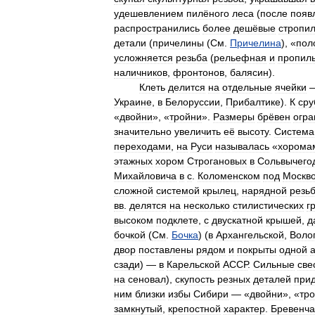
удешевлением
пилёного
леса
(
после
появ
распространились
более
дешёвые
стропи
детали
(
причелины
(
См
.
Причелина
), «
пол
усложняется
резьба
(
рельефная
и
пропил
наличников
,
фронтонов
,
балясин
).
Клеть
делится
на
отдельные
ячейки
Украине
,
в
Белоруссии
,
Прибалтике
).
К
сру
«
двойни
», «
тройни
».
Размеры
брёвен
огра
значительно
увеличить
её
высоту
.
Система
переходами
,
на
Руси
называлась
«
хорома
этажных
хором
Строгановых
в
Сольвычего
Михайловича
в
с
.
Коломенском
под
Москв
сложной
системой
крылец
,
нарядной
резь
вв
.
делятся
на
несколько
стилистических
г
высоком
подклете
,
с
двускатной
крышей
,
д
бочкой
(
См
.
Бочка
) (
в
Архангельской
,
Воло
двор
поставлены
рядом
и
покрыты
одной
сзади
) —
в
Карельской
АССР
.
Сильные
све
на
сеновал
),
скупость
резных
деталей
при
ним
близки
избы
Сибири
— «
двойни
», «
тр
замкнутый
,
крепостной
характер
.
Бревенч