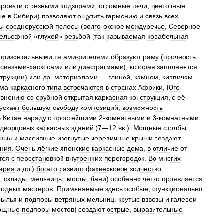
кровати
с
резными
подзорами
,
огромные
печи
,
цветочные
ые
в
Сибири
)
позволяют
ощутить
гармонию
и
связь
всех
ы
среднерусской
полосы
(
волго
-
окское
междуречье
,
Северное
рельефной
«
глухой
»
резьбой
(
так
называемая
корабельная
оризонтальными
тягами
-
ригелями
образуют
раму
(
прочность
связями
-
раскосами
или
диафрагмами
),
которая
заполняется
струкции
)
или
др
.
материалами
—
глиной
,
камнем
,
кирпичом
ма
каркасного
типа
встречаются
в
странах
Африки
,
Юго
-
авнению
со
срубной
открытая
каркасная
конструкция
,
с
её
ускает
большую
свободу
композиций
,
возможность
В
Китае
наряду
с
простейшими
2
-
комнатными
и
3
-
комнатными
дворцовых
каркасных
зданий
(
7
—
12
вв
.).
Мощные
столбы
,
уны
»
и
массивные
изогнутые
черепичные
крыши
создают
ения
.
Очень
лёгкие
японские
каркасные
дома
,
в
отличие
от
тся
с
перестановкой
внутренних
перегородок
.
Во
многих
ария
и
др
.)
богато
развито
фахверковое
зодчество
.
,
склады
,
мельницы
,
мосты
,
бани
)
особенно
чётко
проявляется
родных
мастеров
.
Применяемые
здесь
особые
,
функционально
рылья
и
подпоры
ветряных
мельниц
,
крутые
взвозы
и
галереи
ощные
подпоры
мостов
)
создают
острые
,
выразительные