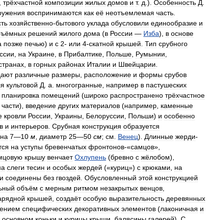
,
трёхчастной
композиции
жилых
домов
и
т
.
д
.).
Особенность
Д
.
ружения
воспринимаются
как
её
неотъемлемая
часть
.
сть
хозяйственно
-
бытового
уклада
обусловили
единообразие
и
бъёмных
решений
жилого
дома
(
в
России
—
Изба
),
в
основе
а
позже
печью
)
и
с
2
-
или
4
-
скатной
крышей
.
Тип
срубного
ссии
,
на
Украине
,
в
Прибалтике
,
Польше
,
Румынии
,
странах
,
в
горных
районах
Италии
и
Швейцарии
.
дают
различные
размеры
,
расположение
и
формы
срубов
ля
культовой
Д
.
а
.
многогранные
,
например
в
пастушеских
,
планировка
помещений
(
широко
распространено
трёхчастное
части
),
введение
других
материалов
(
например
,
каменные
е
кровли
России
,
Украины
,
Белоруссии
,
Польши
)
и
особенно
в
и
интерьеров
.
Срубная
конструкция
образуется
на
7
—
10
м
,
диаметр
25
—
50
см
;
см
.
Венец
).
Длинные
жерди
-
тся
на
уступы
бревенчатых
фронтонов
-«
самцов
»,
мцовую
крышу
венчает
Охлупень
(
бревно
с
жёлобом
),
на
слеги
тесин
и
особых
жердей
(«
куриц
»)
с
крюками
,
на
и
соединены
без
гвоздей
.
Обусловленный
этой
конструкцией
ьный
объём
с
мерным
ритмом
незакрытых
венцов
,
арядной
крышей
,
создаёт
особую
выразительность
деревянных
дением
специфических
декоративных
элементов
(
лаконичная
и
основном
коньки
и
курицы
крыши
,
балясины
галерей
).
С