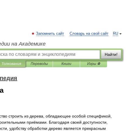
Запомнить сайт
Словарь на свой сайт
RU
едии на Академике
Найти!
Толкования
Переводы
Книги
Игры ⚽
опедия
а
ство
строить
из
дерева
,
обладающее
особой
спецификой
,
троительными
приёмами
.
Благодаря
своей
доступности
,
ости
,
удобству
обработки
дерево
является
прекрасным