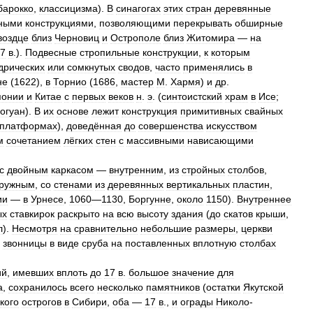
барокко
,
классицизма
).
В
синагогах
этих
стран
деревянные
ными
конструкциями
,
позволяющими
перекрывать
обширные
воздце
близ
Черновиц
и
Острополе
близ
Житомира
—
на
7
в
.).
Подвесные
стропильные
конструкции
,
к
которым
дрических
или
сомкнутых
сводов
,
часто
применялись
в
не
(
1622
),
в
Торнио
(
1686
,
мастер
М
.
Хармя
)
и
др
.
понии
и
Китае
с
первых
веков
н
.
э
. (
синтоистский
храм
в
Исе
;
огуан
).
В
их
основе
лежит
конструкция
примитивных
свайных
платформах
),
доведённая
до
совершенства
искусством
м
сочетанием
лёгких
стен
с
массивными
нависающими
с
двойным
каркасом
—
внутренним
,
из
стройных
столбов
,
ружным
,
со
стенами
из
деревянных
вертикальных
пластин
,
ии
—
в
Урнесе
,
1060
—
1130
,
Боргунне
,
около
1150
).
Внутреннее
ых
ставкирок
раскрыто
на
всю
высоту
здания
(
до
скатов
крыши
,
л
).
Несмотря
на
сравнительно
небольшие
размеры
,
церкви
звонницы
в
виде
сруба
на
поставленных
вплотную
столбах
ий
,
имевших
вплоть
до
17
в
.
большое
значение
для
а
,
сохранилось
всего
несколько
памятников
(
остатки
Якутской
кого
острогов
в
Сибири
,
оба
—
17
в
.,
и
ограды
Николо
-