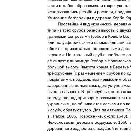
части
столбов
образовывали
открытую
гал
использовались
резьба
и
росписи
,
придав
Умиления
богородицы
в
деревне
Корбе
Ка
Простейший
вид
украинской
деревян
типа
из
трёх
срубов
разной
высоты
с
двуск
гранными
шатровыми
(
собор
в
Ковеле
Вол
или
полусферическими
шлемовидными
за
обшиты
горизонтально
положенными
доск
верхами
.
Центральный
сруб
с
наиболее
ра
её
силуэт
к
пирамиде
(
собор
в
Новомосков
большой
высоты
[
высота
храма
в
Березне
трёхсрубные
(
с
размещением
срубов
по
о
покрытиями
,
придающими
невысоким
объ
завершённые
целым
каскадом
уступов
-«
за
ныне
во
Львове
).
В
трёхсрубных
церквах
к
западу
,
где
над
притвором
возвышается
го
украинским
,
но
обшиваются
досками
по
ве
к
срубу
,
образуют
узор
.
Для
памятников
По
в
.,
Рабке
,
1606
,
Поврожнике
,
около
1643
),
Чехословакии
(
церкви
в
Бодружале
,
1658
,
деревянного
зодчества
с
искусной
интерпр