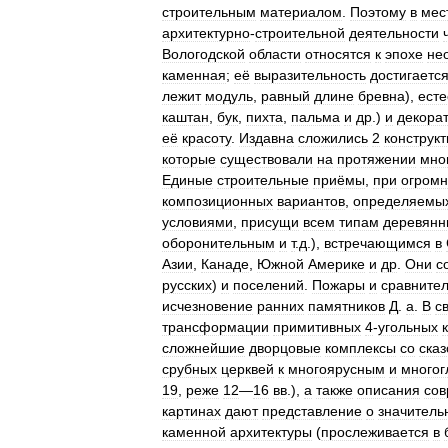
строительным
материалом
.
Поэтому
в
мес
архитектурно
-
строительной
деятельности
Вологодской
области
относятся
к
эпохе
не
каменная
;
её
выразительность
достигаетс
лежит
модуль
,
равный
длине
бревна
),
есте
каштан
,
бук
,
пихта
,
пальма
и
др
.)
и
декора
её
красоту
.
Издавна
сложились
2
конструк
которые
существовали
на
протяжении
мно
Единые
строительные
приёмы
,
при
огром
композиционных
вариантов
,
определяемы
условиями
,
присущи
всем
типам
деревянн
оборонительным
и
т
.
д
.),
встречающимся
в
Азии
,
Канаде
,
Южной
Америке
и
др
.
Они
с
русских
)
и
поселений
.
Пожары
и
сравните
исчезновение
ранних
памятников
Д
.
а
.
В
с
трансформации
примитивных
4
-
угольных
сложнейшие
дворцовые
комплексы
со
ска
срубных
церквей
к
многоярусным
и
много
19
,
реже
12
—
16
вв
.),
а
также
описания
сов
картинах
дают
представление
о
значитель
каменной
архитектуры
(
прослеживается
в