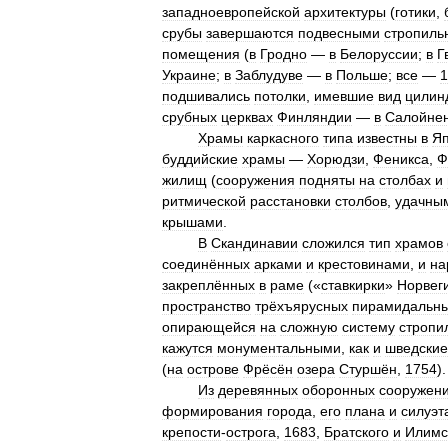
западноевропейской
архитектуры
(
готики
,
срубы
завершаются
подвесными
стропиль
помещения
(
в
Гродно
—
в
Белоруссии
;
в
Г
Украине
;
в
Заблудуве
—
в
Польше
;
все
—
1
подшивались
потолки
,
имевшие
вид
цилин
срубных
церквах
Финляндии
—
в
Салойне
Храмы
каркасного
типа
известны
в
Я
буддийские
храмы
—
Хорюдзи
,
Феникса
,
Ф
жилищ
(
сооружения
подняты
на
столбах
и
ритмической
расстановки
столбов
,
удачны
крышами
.
В
Скандинавии
сложился
тип
храмов
соединённых
арками
и
крестовинами
,
и
на
закреплённых
в
раме
(«
ставкирки
»
Норвег
пространство
трёхъярусных
пирамидальн
опирающейся
на
сложную
систему
стропи
кажутся
монументальными
,
как
и
шведские
(
на
острове
Фрёсён
озера
Стуршён
,
1754
).
Из
деревянных
оборонных
сооружен
формирования
города
,
его
плана
и
силуэт
крепости
-
острога
,
1683
,
Братского
и
Илимс