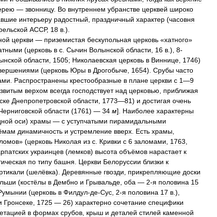
ерею
—
звонницу
.
Во
внутреннем
убранстве
церквей
широко
авшие
интерьеру
радостный
,
праздничный
характер
(
часовня
рельской
АССР
,
18
в
.).
ной
церкви
—
приземистая
бескупольная
церковь
«
хатного
»
атными
(
церковь
в
с
.
Сычин
Волынской
области
,
16
в
.),
8
-
ынской
области
,
1505
;
Николаевская
церковь
в
Виннице
,
1746
)
вершениями
(
церковь
Юры
в
Дрогобыче
,
1654
).
Срубы
часто
ами
.
Распространены
крестообразные
в
плане
церкви
с
1
—
9
звитым
верхом
всегда
господствует
над
церковью
,
приближая
ске
Днепропетровской
области
,
1773
—
81
)
и
достигая
очень
Черниговской
области
(
1761
) —
34
м
].
Наиболее
характерны
дной
оси
)
храмы
—
с
уступчатыми
пирамидальными
ёмам
динамичность
и
устремление
вверх
.
Есть
храмы
,
ломов
» (
церковь
Николая
из
с
.
Кривки
с
6
заломами
,
1763
,
арпатских
украинцев
(
лемков
)
высота
объёмов
нарастает
к
тическая
по
типу
башня
.
Церкви
Белоруссии
близки
к
ртикали
(
шелёвка
).
Деревянные
гвозди
,
прикрепляющие
доски
льши
(
костёлы
в
Дембно
и
Грывальде
,
оба
—
2
-
я
половина
15
Румынии
(
церковь
в
Филдул
-
де
-
Сус
,
2
-
я
половина
17
в
.),
и
Гронсеке
,
1725
—
26
)
характерно
сочетание
специфики
етацией
в
формах
срубов
,
крыш
и
деталей
стилей
каменной