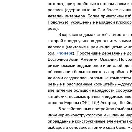
потолка
,
прикреплённые
к
стенам
лавки
и
росписи
(
сдержанные
на
С
.
и
более
пышн
деталей
интерьера
.
Более
приветливы
изб
Поволжье
),
украшенные
нарядной
плоско
резь
).
В
каркасных
домах
столбы
вместе
с
г
которой
иногда
усилена
дополнительными
деревом
(
мачтовые
и
рамно
-
дощатые
кон
(
см
.
Фахверк
).
Простейшие
деревянные
до
Восточной
Азии
,
Америки
,
Океании
.
По
ср
ритмическими
рядами
опор
и
ригелей
,
доп
образования
больших
световых
проёмов
.
домами
создавались
огромные
комплексы
резные
и
расписанные
кронштейны
-«
доуг
впечатление
большой
нарядности
сооруж
китайских
,
несимметричны
и
видоизменяю
странах
Европы
(
ФРГ
,
ГДР
,
Австрия
,
Швейц
В
хозяйственных
постройках
(
амбары
инженерно
-
конструкторское
мышление
на
оправданные
конструктивные
элементы
(
к
амбаров
и
сеновалов
,
тонкие
сваи
бань
,
м