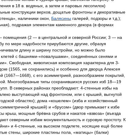
ления
в
18
в
.
водяных
,
а
затем
и
паровых
лесопилок
)
льные
конструкции
верхов
,
дощатые
фронтоны
и
декоративные
отенца
»,
наличники
окон
,
Балясины
галерей
,
подзоры
и
т
.
д
.);
ьная
),
подражая
элементам
каменного
декора
(
в
формах
—
помещения
(
2
—
в
центральной
и
северной
России
;
3
—
на
бу
по
мере
надобности
прирубаются
другие
,
образуя
ничивали
длину
и
ширину
постройки
,
но
можно
было
клетей
с
башнями
-«
повалушами
»,
соединённых
сенями
и
ми
».
Свободная
,
живописная
композиция
характерна
для
3
-
дске
(
1565
,
не
сохранились
)
и
особенно
для
дворца
Алексея
ой
(
1667
—
1668
),
с
его
асимметрией
,
разнообразием
покрытий
,
бой
.
Многообразные
типы
сохранившихся
русских
изб
18
—
19
рупп
.
В
северных
районах
преобладают:
4
-
стенные
избы
на
алеко
выступающей
над
фронтоном
,
или
с
крышей
,
выгнутой
годской
областях
);
дома
«
кошелем
» (
изба
и
хозяйственный
асимметричной
крышей
)
и
«
брусом
» (
двор
примыкает
к
избе
сы
крыш
,
мощные
брёвна
срубов
и
накатов
«
взвоза
» (
въезда
дают
северным
избам
монументальность
и
суровую
простоту
.
К
ойни
»
и
4
-
стенные
,
на
высоком
подклете
,
носящие
ещё
более
атые
стены
,
широкие
пластины
пола
, «
матицы
» (
балки
)