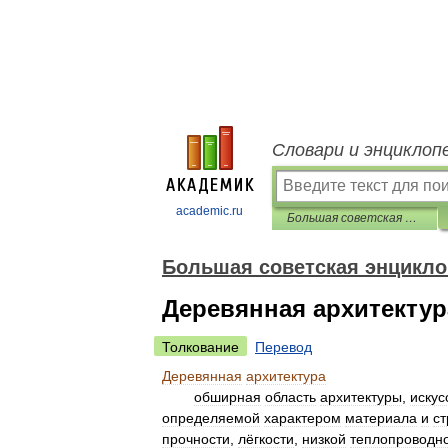
Словари и энциклоп
academic.ru
Большая советская энциклопедия
Большая советская энцикл
Деревянная архитектур
Толкование
Перевод
Деревянная
архитектура
обширная
область
архитектуры
,
искус
определяемой
характером
материала
и
с
прочности
,
лёгкости
,
низкой
теплопроводн