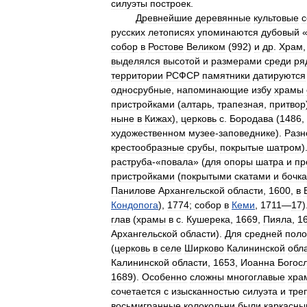
силуэты
построек
.
Древнейшие
деревянные
культовые
с
русских
летописях
упоминаются
дубовый
собор
в
Ростове
Великом
(
992
)
и
др
.
Храм
выделялся
высотой
и
размерами
среди
ря
территории
РСФСР
памятники
датируются
односрубные
,
напоминающие
избу
храмы
пристройками
(
алтарь
,
трапезная
,
притвор
ныне
в
Кижах
),
церковь
с
.
Бородава
(
1486
,
художественном
музее
-
заповеднике
).
Разн
крестообразные
срубы
,
покрытые
шатром
)
раструба
-«
повала
» (
для
опоры
шатра
и
пр
пристройками
(
покрытыми
скатами
и
бочк
Панилове
Архангельской
области
,
1600
,
в
Кондопога
),
1774
;
собор
в
Кеми
,
1711
—
17
)
глав
(
храмы
в
с
.
Кушерека
,
1669
,
Пияла
,
1
Архангельской
области
).
Для
средней
пол
(
церковь
в
селе
Ширково
Калининской
обл
Калининской
области
,
1653
,
Иоанна
Богос
1689
).
Особенно
сложны
многоглавые
хра
сочетается
с
изысканностью
силуэта
и
тре
восьмигранные
колокольни
были
каркасн