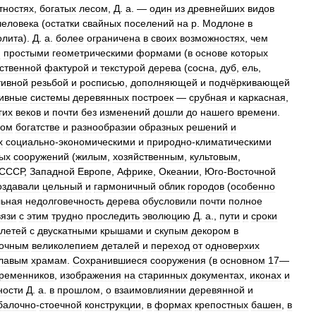
тностях
,
богатых
лесом
,
Д
.
а
. —
один
из
древнейших
видов
человека
(
остатки
свайных
поселений
на
р
.
Модлоне
в
олита
).
Д
.
а
.
более
ограничена
в
своих
возможностях
,
чем
я
простыми
геометрическими
формами
(
в
основе
которых
ственной
фактурой
и
текстурой
дерева
(
сосна
,
дуб
,
ель
,
тивной
резьбой
и
росписью
,
дополняющей
и
подчёркивающей
тивные
системы
деревянных
построек
—
срубная
и
каркасная
,
гих
веков
и
почти
без
изменений
дошли
до
нашего
времени
.
ном
богатстве
и
разнообразии
образных
решений
и
х
социально
-
экономическими
и
природно
-
климатическими
ых
сооружений
(
жилым
,
хозяйственным
,
культовым
,
СССР
,
Западной
Европе
,
Африке
,
Океании
,
Юго
-
Восточной
оздавали
цельный
и
гармоничный
облик
городов
(
особенно
льная
недолговечность
дерева
обусловили
почти
полное
вязи
с
этим
трудно
проследить
эволюцию
Д
.
а
.,
пути
и
сроки
клетей
с
двускатными
крышами
и
скупым
декором
в
зочным
великолепием
деталей
и
переход
от
одноверхих
главым
храмам
.
Сохранившиеся
сооружения
(
в
основном
17
—
ременников
,
изображения
на
старинных
документах
,
иконах
и
ности
Д
.
а
.
в
прошлом
,
о
взаимовлиянии
деревянной
и
балочно
-
стоечной
конструкции
,
в
формах
крепостных
башен
,
в