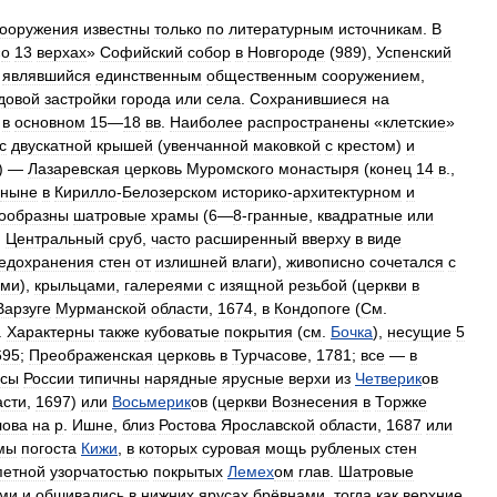
ооружения
известны
только
по
литературным
источникам
.
В
«
о
13
верхах
»
Софийский
собор
в
Новгороде
(
989
),
Успенский
,
являвшийся
единственным
общественным
сооружением
,
довой
застройки
города
или
села
.
Сохранившиеся
на
в
основном
15
—
18
вв
.
Наиболее
распространены
«
клетские
»
с
двускатной
крышей
(
увенчанной
маковкой
с
крестом
)
и
) —
Лазаревская
церковь
Муромского
монастыря
(
конец
14
в
.,
ныне
в
Кирилло
-
Белозерском
историко
-
архитектурном
и
ообразны
шатровые
храмы
(
6
—
8
-
гранные
,
квадратные
или
.
Центральный
сруб
,
часто
расширенный
вверху
в
виде
едохранения
стен
от
излишней
влаги
),
живописно
сочетался
с
ами
),
крыльцами
,
галереями
с
изящной
резьбой
(
церкви
в
Варзуге
Мурманской
области
,
1674
,
в
Кондопоге
(
См
.
.
Характерны
также
кубоватые
покрытия
(
см
.
Бочка
),
несущие
5
695
;
Преображенская
церковь
в
Турчасове
,
1781
;
все
—
в
осы
России
типичны
нарядные
ярусные
верхи
из
Четверик
ов
асти
,
1697
)
или
Восьмерик
ов
(
церкви
Вознесения
в
Торжке
лова
на
р
.
Ишне
,
близ
Ростова
Ярославской
области
,
1687
или
мы
погоста
Кижи
,
в
которых
суровая
мощь
рубленых
стен
петной
узорчатостью
покрытых
Лемех
ом
глав
.
Шатровые
ыми
и
обшивались
в
нижних
ярусах
брёвнами
,
тогда
как
верхние