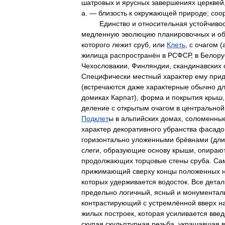
шатровых
и
ярусных
завершениях
церквей
а
. —
близость
к
окружающей
природе
;
соо
Единство
и
относительная
устойчиво
медленную
эволюцию
планировочных
и
о
которого
лежит
сруб
,
или
Клеть
,
с
очагом
(
жилища
распространён
в
РСФСР
,
в
Белору
Чехословакии
,
Финляндии
,
скандинавских
Специфически
местный
характер
ему
при
(
встречаются
даже
характерные
обычно
д
домиках
Карпат
),
форма
и
покрытия
крыш
деление
с
открытым
очагом
в
центральной
Подклет
ы
в
альпийских
домах
,
соломенны
характер
декоративного
убранства
фасадо
горизонтально
уложенными
брёвнами
(
дли
слеги
,
образующие
основу
крыши
,
опираю
продолжающих
торцовые
стены
сруба
.
Са
прижимающий
сверху
концы
положенных
которых
удерживается
водосток
.
Все
детал
предельно
логичный
,
ясный
и
монументал
контрастирующий
с
устремлённой
вверх
н
жилых
построек
,
которая
усиливается
вве
скупая
скульптурная
резьба
,
украшавшая
в