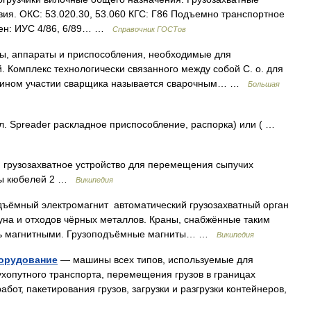
ия. ОКС: 53.020.30, 53.060 КГС: Г86 Подъемно транспортное
нен: ИУС 4/86, 6/89… …
Справочник ГОСТов
параты и приспособления, необходимые для
й. Комплекс технологически связанного между собой С. о. для
и ином участии сварщика называется сварочным… …
Большая
л. Spreader раскладное приспособление, распорка) или ( …
к) грузозахватное устройство для перемещения сыпучих
ипы кюбелей 2 …
Википедия
ъёмный электромагнит автоматический грузозахватный орган
гуна и отходов чёрных металлов. Краны, снабжённые таким
ать магнитными. Грузоподъёмные магниты… …
Википедия
орудование
— машины всех типов, используемые для
 сухопутного транспорта, перемещения грузов в границах
бот, пакетирования грузов, загрузки и разгрузки контейнеров,