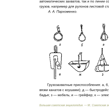
автоматических
захватов
,
так
и
по
линии
с
грузов
,
например
для
рулонов
листовой
ст
А
.
А
.
Пархоменко
.
Грузозахватные
приспособления:
а
,
б
вязки
канатов
с
коушами
);
д
—
быстродей
бадья
;
з
—
кюбель
;
и
—
грейфер
;
к
—
элек
Большая
советская
энциклопедия
. —
М
.
:
Советская
э