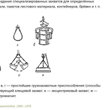
оздания
специализированных
захватов
для
определённых
али
,
пакетов
листового
материала
,
контейнеров
,
брёвен
и
т
.
п
.
,
в
,
г
—
простейшие
грузозахватные
приспособления
(
способы
ствующий
клещевой
захват
;
е
—
эксцентриковый
захват
;
ж
—
тромагнит
.
нциклопедия
.
1969
—
1978
.