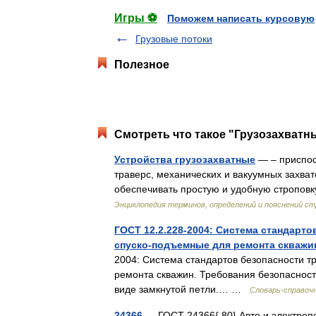
Игры ⚽
Поможем написать курсовую
Грузовые потоки
Полезное
Смотреть что такое "Грузозахватн
Устройства грузозахватные
— – приспос
траверс, механических и вакуумных захва
обеспечивать простую и удобную стропов
Энциклопедия терминов, определений и пояснений 
ГОСТ 12.2.228-2004: Система стандарт
спуско-подъемные для ремонта скважи
2004: Система стандартов безопасности т
ремонта скважин. Требования безопасност
виде замкнутой петли.… …
Словарь-справоч
24366
— ГОСТ 24366{ 80} Авто и электроп