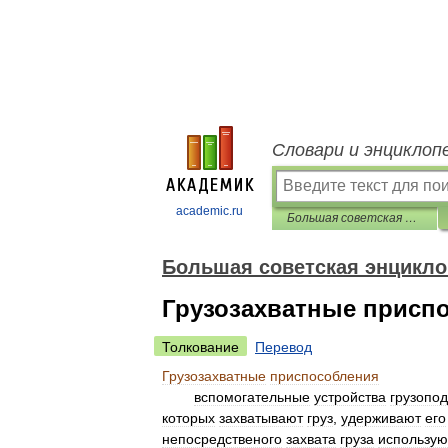
Словари и энциклоп
academic.ru
Большая советская энциклопедия
Большая советская энцикл
Грузозахватные присп
Толкование
Перевод
Грузозахватные
приспособления
вспомогательные
устройства
грузопо
которых
захватывают
груз
,
удерживают
его
непосредственого
захвата
груза
использую