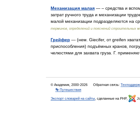
Механизация малая
— – средства и вспо
затрат ручного труда и механизации труд
малой механизации подразделяются на 
терминов, определений и пояснений строительных 
Грейфер
— (нем. Giecifer, от greifen xв
приспособления) подъёмных кранов, погр
челюстями для захвата груза. Г. применя
© Академик, 2000-2026
Обратная связь:
Техподдерж
👣 Путешествия
Экспорт словарей на сайты
, сделанные на PHP,
Jo