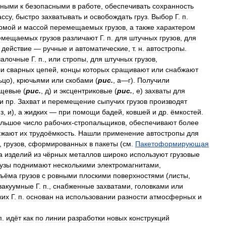
бными
к
безопасными
в
работе
,
обеспечивать
сохранность
ассу
,
быстро
захватывать
и
освобождать
груз
.
Выбор
Г
.
п
.
рмой
и
массой
перемещаемых
грузов
,
а
также
характером
емещаемых
грузов
различают
Г
.
п
.
для
штучных
грузов
,
для
действие
—
ручные
и
автоматические
,
т
.
н
.
автостропы
.
чалочные
Г
.
п
.,
или
стропы
,
для
штучных
грузов
,
ли
сварных
цепей
,
концы
которых
сращивают
или
снабжают
ьцо
),
крючьями
или
скобами
(
рис
.
,
а
—
г
).
Получили
ещевые
(
рис
.
,
д
)
и
эксцентриковые
(
рис
.
,
е
)
захваты
для
и
пр
.
Захват
и
перемещение
сыпучих
грузов
производят
,
з
,
и
),
а
жидких
—
при
помощи
бадей
,
ковшей
и
др
.
ёмкостей
.
ольшое
число
рабочих
-
стропальщиков
,
обеспечивают
более
ижают
их
трудоёмкость
.
Нашли
применение
автостропы
для
,
грузов
,
сформированных
в
пакеты
(
см
.
Пакетоформирующая
а
изделий
из
чёрных
металлов
широко
используют
грузовые
рузы
поднимают
несколькими
электромагнитами
,
дъёма
грузов
с
ровными
плоскими
поверхностями
(
листы
,
вакуумные
Г
.
п
.,
снабженные
захватами
,
головками
или
ких
Г
.
п
.
основан
на
использовании
разности
атмосферных
и
п
.
идёт
как
по
линии
разработки
новых
конструкций