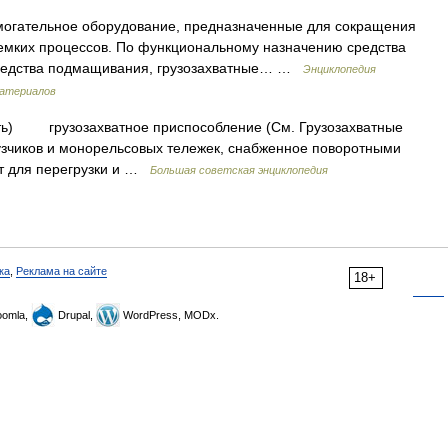
могательное оборудование, предназначенные для сокращения
оемких процессов. По функциональному назначению средства
средства подмащивания, грузозахватные… …
Энциклопедия
материалов
атать) грузозахватное приспособление (См. Грузозахватные
узчиков и монорельсовых тележек, снабженное поворотными
ют для перегрузки и …
Большая советская энциклопедия
ка
,
Реклама на сайте
18+
omla,
Drupal,
WordPress, MODx.