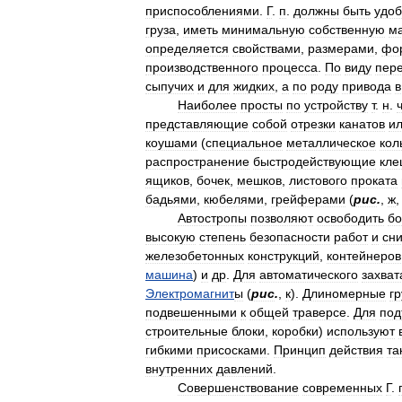
приспособлениями
.
Г
.
п
.
должны
быть
удо
груза
,
иметь
минимальную
собственную
м
определяется
свойствами
,
размерами
,
фо
производственного
процесса
.
По
виду
пер
сыпучих
и
для
жидких
,
а
по
роду
привода
в
Наиболее
просты
по
устройству
т
.
н
.
представляющие
собой
отрезки
канатов
и
коушами
(
специальное
металлическое
кол
распространение
быстродействующие
кл
ящиков
,
бочек
,
мешков
,
листового
проката
бадьями
,
кюбелями
,
грейферами
(
рис
.
,
ж
Автостропы
позволяют
освободить
б
высокую
степень
безопасности
работ
и
сн
железобетонных
конструкций
,
контейнеров
машина
)
и
др
.
Для
автоматического
захват
Электромагнит
ы
(
рис
.
,
к
).
Длиномерные
г
подвешенными
к
общей
траверсе
.
Для
по
строительные
блоки
,
коробки
)
используют
гибкими
присосками
.
Принцип
действия
та
внутренних
давлений
.
Совершенствование
современных
Г
.