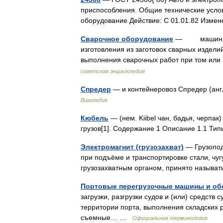
приспособления. Общие технические услов
оборудование Действие: С 01.01.82 Изме
Сварочное оборудование
— машины, ап
изготовления из заготовок сварных издели
выполнения сварочных работ при том ил
советская энциклопедия
Спредер
— и контейнеровоз Спредер (анг
Википедия
Кюбель
— (нем. Kiibel чан, бадья, черпа
грузов[1]. Содержание 1 Описание 1.1 Т
Электромагнит (грузозахват)
— Грузопод
при подъёме и транспортировке стали, чу
грузозахватным органом, принято назыв
Портовые перегрузочные машины и об
загрузки, разгрузки судов и (или) средств
территории порта, выполнения складских ра
съемные… …
Официальная терминология