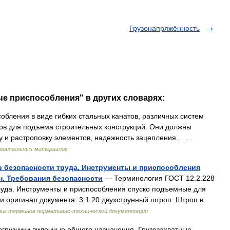
Грузонапряжённость
ые приспособления" в других словарях:
обления в виде гибких стальных канатов, различных систем
тов для подъема строительных конструкций. Они должны
ку и растроповку элементов, надежность зацепления… …
строительных материалов
ов безопасности труда. Инструменты и приспособления
н. Требования безопасности
— Терминология ГОСТ 12.2.228
руда. Инструменты и приспособления спуско подъемные для
и оригинал документа: 3.1.20 двухструнный штроп: Штроп в
ник терминов нормативно-технической документации
огрузчики вилочные общего назначения. Грузозахватные