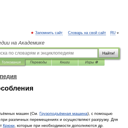
Запомнить сайт
Словарь на свой сайт
RU
едии на Академике
Найти!
Толкования
Переводы
Книги
Игры ⚽
опедия
особления
дъёмных
машин
(
См
.
Грузоподъёмная
машина
),
с
помощью
при
различных
перемещениях
и
осуществляют
разгрузку
.
Для
т
Крюки
,
которые
при
необходимости
дополняются
др
.