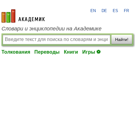
EN
DE
ES
FR
academic.ru
Словари и энциклопедии на Академике
Найти!
Толкования
Переводы
Книги
Игры ⚽