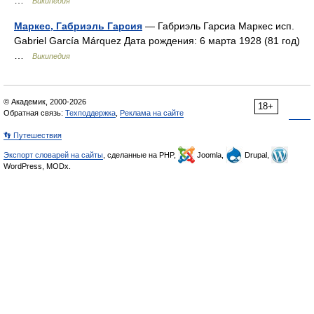
…
Википедия
Маркес, Габриэль Гарсия
— Габриэль Гарсиа Маркес исп.
Gabriel García Márquez Дата рождения: 6 марта 1928 (81 год)
…
Википедия
© Академик, 2000-2026
18+
Обратная связь:
Техподдержка
,
Реклама на сайте
👣 Путешествия
Экспорт словарей на сайты
, сделанные на PHP,
Joomla,
Drupal,
WordPress, MODx.