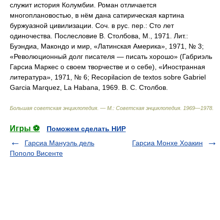
служит история Колумбии. Роман отличается
многоплановостью, в нём дана сатирическая картина
буржуазной цивилизации. Соч. в рус. пер.: Сто лет
одиночества. Послесловие В. Столбова, М., 1971.
Лит.:
Буэндиа, Макондо и мир, «Латинская Америка», 1971, № 3;
«Революционный долг писателя — писать хорошо» (Габриэль
Гарсиа Маркес о своем творчестве и о себе), «Иностранная
литература», 1971, № 6; Recopilacion de textos sobre Gabriel
Garcia Marquez, La Habana, 1969.
В. С. Столбов.
Большая советская энциклопедия. — М.: Советская энциклопедия
.
1969—1978
.
Игры ⚽
Поможем сделать НИР
Гарсиа Мануэль дель
Гарсиа Монхе Хоакин
Пополо Висенте