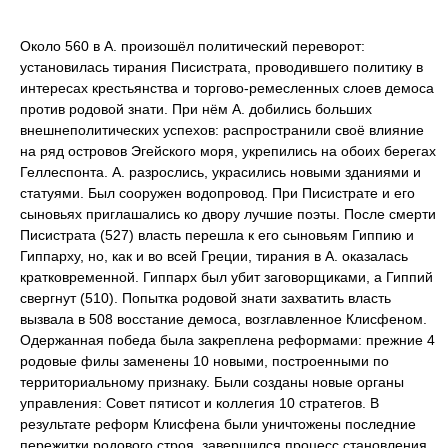
Около 560 в А. произошёл политический переворот:
установилась тирания
Писистрата
,
проводившего политику в
интересах крестьянства и торгово-ремесленных слоев демоса
против родовой знати. При нём А. добились больших
внешнеполитических успехов: распространили своё влияние
на ряд островов Эгейского моря, укрепились на обоих берегах
Геллеспонта. А. разрослись, украсились новыми зданиями и
статуями. Был сооружен водопровод. При Писистрате и его
сыновьях приглашались ко двору лучшие поэты. После смерти
Писистрата (527) власть перешла к его сыновьям Гиппию и
Гиппарху, но, как и во всей Греции, тирания в А. оказалась
кратковременной. Гиппарх был убит заговорщиками, а Гиппий
свергнут (510). Попытка родовой знати захватить власть
вызвала в 508 восстание демоса, возглавленное
Клисфеном
.
Одержанная победа была закреплена реформами: прежние 4
родовые филы заменены 10 новыми, построенными по
территориальному признаку. Были созданы новые органы
управления: Совет пятисот и коллегия 10 стратегов. В
результате реформ Клисфена были уничтожены последние
пережитки родового строя, завершился процесс становления