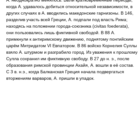
А. неоднократно менялось. Были кратковременные периоды,
когда А. удавалось добиться относительной независимости, в
других случаях в А. вводились македонские гарнизоны. В 146,
разделив участь всей Греции, А. подпали под власть Рима;
находясь на положении города-союзника (civitas foederata),
они пользовались лишь фиктивной свободой. В 88 А.
примкнули к антиримскому движению, поднятому понтийским
царём Митридатом VI Евпатором. В 86 войско Корнелия
Суллы
взяло А. штурмом и разграбило город. Из уважения к прошлому
Сулла сохранил им фиктивную свободу. В 27 до н. э., после
образования римской провинции
Ахайя
,
А. вошли в её состав.
С 3 в. н.э., когда Балканская Греция начала подвергаться
вторжениям варваров, А. пришли в упадок.