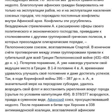
недолго. Благополучие афинских граждан базировалось не
только на эксплуатации рабов, но и на эксплуатации населения
союзных городов, что порождало постоянные конфликты
внутри Афинской архе. Конфликты эти усугублялись
безудержным стремлением А. к расширению сферы своего
политического и экономического господства, приведшим к
столкновениям с другими группировкой греческих полисов, в
которых преооладали олигархические порядки, ‒
Пелопоннесским союзом
,
возглавляемым
Спартой
.
В конечном
счёте противоречия между этими группировками привели к
губительной для всей Греции
Пелопоннесской войне
(431‒404
до н. э.). Потерпев поражение, А. уже навсегда утратили своё
ведущее место в Греции. В 1-й половине 4 в. А. временами
удавалось улучшать своё положение и даже достигать успехов.
Так, в ходе
Коринфской войны
395 ‒ 387 до н. э. А., в
значительной мере на персидские субсидии, удалось
возродить свой флот и восстановить укрепления вокруг города
(срытые по условиям капитуляции 404). В 378/377 возродился,
правда в суженном виде,
Афинский
союз, просуществовавший
недолго. После поражения в битве при Херонее в 338
антимакедонской коалиции, возглавляемой афинским