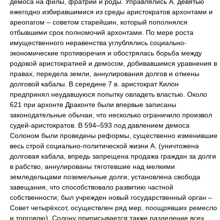
демоса
на
филы
,
фратрии
и роды. Управлялись А. девятью
ежегодно избиравшимися из среды аристократов
архонтами
и
ареопагом
‒
советом старейшин, который пополнялся
отбывшими срок полномочий архонтами. По мере роста
имущественного неравенства углублялись социально-
экономические противоречия и обострялась борьба между
родовой аристократией и демосом, добивавшимся уравнения в
правах, передела земли, аннулирования долгов и отмены
долговой кабалы. В середине 7 в. аристократ
Килон
предпринял неудавшуюся попытку овладеть властью. Около
621 при архонте
Драконте
были впервые записаны
законодательные обычаи, что несколько ограничило произвол
судей-аристократов. В 594‒593 под давлением демоса
Солоном
были проведены реформы, существенно изменившие
весь строй социально-политической жизни А. (уничтожена
долговая кабала, впредь запрещена продажа граждан за долги
в рабство, аннулированы тяготевшие над мелкими
земледельцами поземельные долги, установлена свобода
завещания, что способствовало развитию частной
собственности; был учрежден новый государственный орган ‒
Совет четырёхсот, осуществлен ряд мер, поощрявших ремесло
и торговлю). Солону приписывается также разделение всех