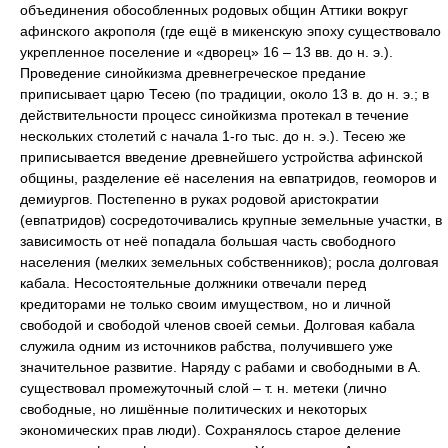
объединения обособленных родовых общин Аттики вокруг
афинского акрополя (где ещё в микенскую эпоху существовало
укрепленное поселение и «дворец» 16 ‒ 13 вв. до н. э.).
Проведение синойкизма древнегреческое предание
приписывает царю
Тесею
(по традиции, около 13 в. до н. э.; в
действительности процесс синойкизма протекал в течение
нескольких столетий с начала 1-го тыс. до н. э.). Тесею же
приписывается введение древнейшего устройства афинской
общины, разделение её населения на
евпатридов
,
геоморов
и
демиургов
.
Постепенно в руках родовой аристократии
(евпатридов) сосредоточивались крупные земельные участки, в
зависимость от неё попадала большая часть свободного
населения (мелких земельных собственников); росла долговая
кабала. Несостоятельные должники отвечали перед
кредиторами не только своим имуществом, но и личной
свободой и свободой членов своей семьи. Долговая кабала
служила одним из источников рабства, получившего уже
значительное развитие. Наряду с рабами и свободными в А.
существовал промежуточный слой ‒ т. н.
метеки
(лично
свободные, но лишённые политических и некоторых
экономических прав люди). Сохранялось старое деление