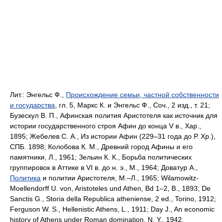
Лит.:
Энгельс Ф.,
Происхождение семьи, частной собственности
и государства
, гл. 5, Маркс К. и Энгельс Ф., Соч., 2 изд., т. 21;
Бузескул В. П., Афинская полития Аристотеля как источник для
истории государственного строя Афин до конца V в., Хар.,
1895; Жебелев С. А., Из истории Афин (229‒31 года до Р. Хр.),
СПБ. 1898; Колобова К. М., Древний город Афины и его
памятники, Л., 1961; Зельин К. К., Борьба политических
группировок в Аттике в VI в. до н. э., М., 1964; Доватур А.,
Политика
и политии Аристотеля, М.‒Л., 1965; Wilamоwitz-
Moellendorff U. von, Aristoteles und Athen, Bd 1‒2, В., 1893; De
Sanctis G., Storia della Republica atheniense, 2 ed., Torino, 1912;
Ferguson W. S., Hellenistic Athens, L., 1911; Day J., An economic
history of Athens under Roman domination, N. Y., 1942.