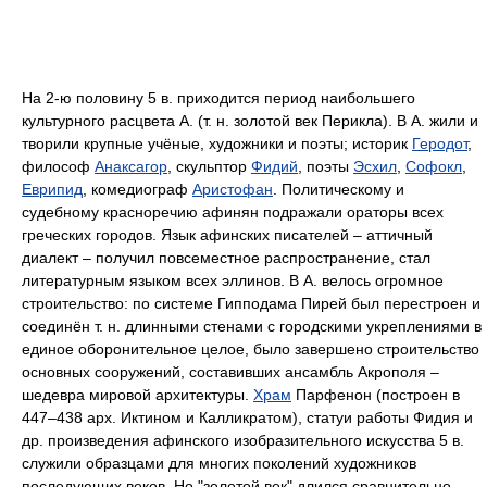
На 2-ю половину 5 в. приходится период наибольшего
культурного расцвета А. (т. н. золотой век Перикла). В А. жили и
творили крупные учёные, художники и поэты; историк
Геродот
,
философ
Анаксагор
, скульптор
Фидий
, поэты
Эсхил
,
Софокл
,
Еврипид
, комедиограф
Аристофан
. Политическому и
судебному красноречию афинян подражали ораторы всех
греческих городов. Язык афинских писателей ‒ аттичный
диалект ‒ получил повсеместное распространение, стал
литературным языком всех эллинов. В А. велось огромное
строительство: по системе
Гипподама
Пирей был перестроен и
соединён т. н. длинными стенами с городскими укреплениями в
единое оборонительное целое, было завершено строительство
основных сооружений, составивших ансамбль
Акрополя
‒
шедевра мировой архитектуры.
Храм
Парфенон
(построен в
447‒438 арх. Иктином и Калликратом), статуи работы Фидия и
др. произведения афинского изобразительного искусства 5 в.
служили образцами для многих поколений художников
последующих веков. Но "золотой век" длился сравнительно