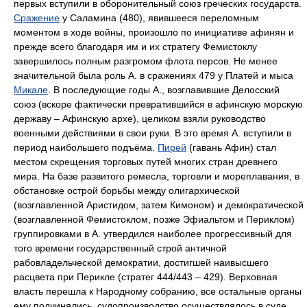
первых вступили в оборонительный союз греческих государств.
Сражение
у Саламина (480), явившееся переломным
моментом в ходе войны, произошло по инициативе афинян и
прежде всего благодаря им и их стратегу Фемистоклу
завершилось полным разгромом флота персов. Не менее
значительной была роль А. в сражениях 479 у Платей и мыса
Микале
. В последующие годы А., возглавившие
Делосский
союз
(вскоре фактически превратившийся в афинскую морскую
державу ‒ Афинскую архе), целиком взяли руководство
военными действиями в свои руки. В это время А. вступили в
период наибольшего подъёма.
Пирей
(гавань Афин) стал
местом скрещения торговых путей многих стран древнего
мира. На базе развитого ремесла, торговли и мореплавания, в
обстановке острой борьбы между олигархической
(возглавленной
Аристидом
,
затем
Кимоном
) и демократической
(возглавленной
Фемистоклом
,
позже
Эфиальтом
и
Периклом
)
группировками в А. утвердился наиболее прогрессивный для
того времени государственный строй античной
рабовладельческой демократии, достигшей наивысшего
расцвета при Перикле (стратег 444/443 ‒ 429). Верховная
власть перешла к Народному собранию, все остальные органы
ему подчинялись, судопроизводство осуществлялось в суде