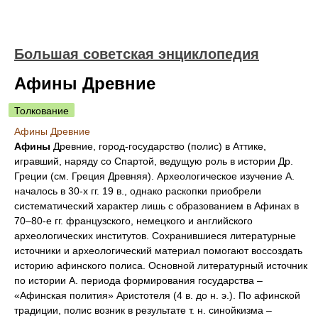
Большая советская энциклопедия
Афины Древние
Толкование
Афины Древние
Афины
Древние, город-государство (полис) в
Аттике
,
игравший, наряду со
Спартой
,
ведущую роль в истории Др.
Греции (см.
Греция
Древняя). Археологическое изучение А.
началось в 30-х гг. 19 в., однако раскопки приобрели
систематический характер лишь с образованием в Афинах в
70‒80-е гг. французского, немецкого и английского
археологических институтов. Сохранившиеся литературные
источники и археологический материал помогают воссоздать
историю афинского полиса. Основной литературный источник
по истории А. периода формирования государства ‒
«Афинская полития»
Аристотеля
(4 в. до н. э.). По афинской
традиции, полис возник в результате т. н.
синойкизма
‒