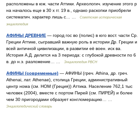
расположены в юж. части Аттики. Археологич. изучение этого р
на началось еще в 30 х гг. 19 в., однако раскопки приобрели
систематич. характер лишь с… …
Советская историческая
энциклопедия
АФИНЫ ДРЕВНИЕ
— город гос во (полис) в юго вост. части Ср.
Греции Аттике, сыгравший важную роль в истории Др. Греции и
всей античной цивилизации, в развитии её воен. иск ва.
История А.Д. делится на 3 периода: с глубокой древности по 6
в. до н.э. разложение… …
Энциклопедия РВСН
АФИНЫ (современные)
— АФИНЫ (греч. Athina, др. греч.
Athenai, лат. Athenae), столица Греции, административный
центр нома (см. НОМ (Греция)) Аттика. Население 762,1 тыс
человек (2004), вместе с портом Пирей (см. ПИРЕЙ) и более
чем 30 пригородами образует конгломерацию… …
Энциклопедический словарь