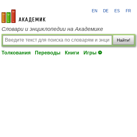
EN
DE
ES
FR
academic.ru
Словари и энциклопедии на Академике
Найти!
Толкования
Переводы
Книги
Игры ⚽