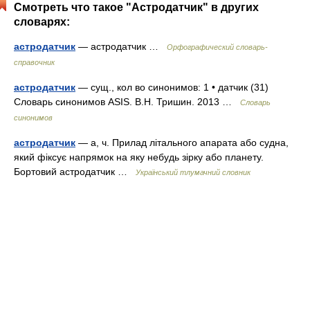
Смотреть что такое "Астродатчик" в других
словарях:
астродатчик
— астродатчик …
Орфографический словарь-
справочник
астродатчик
— сущ., кол во синонимов: 1 • датчик (31)
Словарь синонимов ASIS. В.Н. Тришин. 2013 …
Словарь
синонимов
астродатчик
— а, ч. Прилад літального апарата або судна,
який фіксує напрямок на яку небудь зірку або планету.
Бортовий астродатчик …
Український тлумачний словник