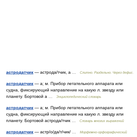
астродатчик
— астрода/тчик, а …
Слитно. Раздельно. Через дефис.
астродатчик
— а; м. Прибор летательного аппарата или
судна, фиксирующий направление на какую л. звезду или
планету. Бортовой а …
Энциклопедический словарь
астродатчик
— а; м. Прибор летательного аппарата или
судна, фиксирующий направление на какую л. звезду или
планету. Бортовой астрода/тчик …
Словарь многих выражений
астродатчик
— астр/о/да/т/чик/ …
Морфемно-орфографический