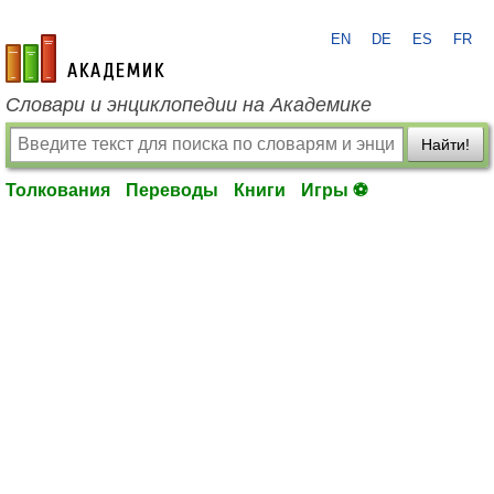
EN
DE
ES
FR
academic.ru
Словари и энциклопедии на Академике
Найти!
Толкования
Переводы
Книги
Игры ⚽