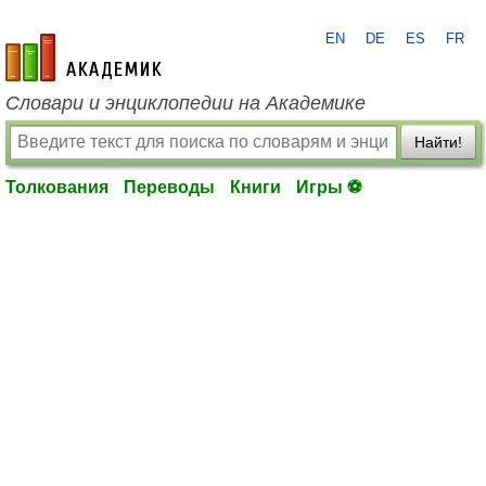
EN
DE
ES
FR
academic.ru
Словари и энциклопедии на Академике
Найти!
Толкования
Переводы
Книги
Игры ⚽