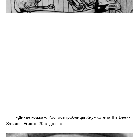
«Дикая кошка». Роспись гробницы Хнумхотепа II в Бени-
Хасане. Египет. 20 в. до н. э.