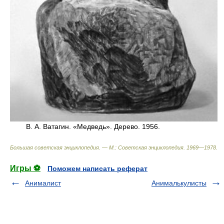
В. А. Ватагин. «Медведь». Дерево. 1956.
Большая советская энциклопедия. — М.: Советская энциклопедия
.
1969—1978
.
Игры ⚽
Поможем написать реферат
Анималист
Анималькулисты