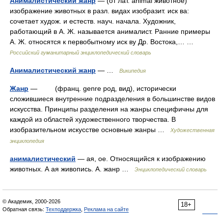
Анималистический жанр
— (от лат. animal животное)
изображение животных в разл. видах изобразит. иск ва:
сочетает худож. и естеств. науч. начала. Художник,
работающий в А. Ж. называется анималист. Ранние примеры
А. Ж. относятся к первобытному иск ву Др. Востока,… …
Российский гуманитарный энциклопедический словарь
Анималистический жанр
— …
Википедия
Жанр
— (франц. genre род, вид), исторически
сложившиеся внутренние подразделения в большинстве видов
искусства. Принципы разделения на жанры специфичны для
каждой из областей художественного творчества. В
изобразительном искусстве основные жанры …
Художественная
энциклопедия
анималистический
— ая, ое. Относящийся к изображению
животных. А ая живопись. А. жанр …
Энциклопедический словарь
© Академик, 2000-2026
18+
Обратная связь:
Техподдержка
,
Реклама на сайте