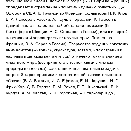
восхищением силой и ловкостью зверя (А. Л. Вари во Франции)
определяется стремление к точному изучению животных (Дж.
Одюбон в США, К. Труайон во Франции, скульпторы П. К. Клодт,
Е. А. Лансере в России, А. Гауль в Германии, К. Томсен в
Дании), часто в естественной обстановке их жизни (Б.
Лильефорс в Швеции, А. С. Степанов в России), или к их яркой
пластической характеристике (скульптор Ф. Помпон во
Франции, В. А. Серов в России). Творчество ведущих советских
анималистов (живопись, скульптура, эстамп, иллюстрации к
научным и детским книгам и т. д.) отмечено тонким знанием
животного мира (воспринятого в тесной связи с жизнью
природы и человека), сочетанием познавательных задач с
остротой характеристики и декоративной выразительностью
образов (В. А. Ватагин, И. С. Ефимов, Е. И. Чарушин, И. Г.
Фрих-Хар, Д. В. Горлов, Е. М. Рачёв, Г. Е. Никольский, В. И.
Курдов, А. М. Лаптев, Б. Я. Воробьев, А. Старкопф и др.).