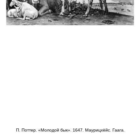
П. Поттер. «Молодой бык». 1647. Маурицхёйс. Гаага.