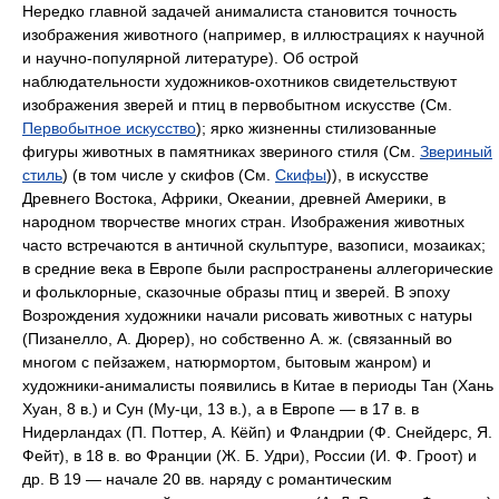
Нередко главной задачей анималиста становится точность
изображения животного (например, в иллюстрациях к научной
и научно-популярной литературе). Об острой
наблюдательности художников-охотников свидетельствуют
изображения зверей и птиц в первобытном искусстве (См.
Первобытное искусство
); ярко жизненны стилизованные
фигуры животных в памятниках звериного стиля (См.
Звериный
стиль
)
(в том числе у скифов (См.
Скифы
)), в искусстве
Древнего Востока, Африки, Океании, древней Америки, в
народном творчестве многих стран. Изображения животных
часто встречаются в античной скульптуре, вазописи, мозаиках;
в средние века в Европе были распространены аллегорические
и фольклорные, сказочные образы птиц и зверей. В эпоху
Возрождения художники начали рисовать животных с натуры
(Пизанелло, А. Дюрер), но собственно А. ж. (связанный во
многом с пейзажем, натюрмортом, бытовым жанром) и
художники-анималисты появились в Китае в периоды Тан (Хань
Хуан, 8 в.) и Сун (Му-ци, 13 в.), а в Европе — в 17 в. в
Нидерландах (П. Поттер, А. Кёйп) и Фландрии (Ф. Снейдерс, Я.
Фейт), в 18 в. во Франции (Ж. Б. Удри), России (И. Ф. Гроот) и
др. В 19 — начале 20 вв. наряду с романтическим