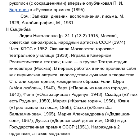
рукописи (с сокращениями) впервые опубликовал П. И.
Бартенев
в «Русском архиве» (1895).
Соч.: Записки, дневник, воспоминания, письма, М.,
1929; Автобиография, М., 1931.
II
Смирно́ва
Лидия Николаевна [р. 31.1 (13.2).1915, Москва],
советская киноактриса, народный артистка СССР (1974).
Член КПСС с 1952. Окончила Московское гороское
театральное училище (1938). Играла в Камерном,
Реалистическом театрах; ныне — в труппе Театра-студии
киноактёра (Москва). В первых работах в кино проявила себя
как лирическая актриса, впоследствии лучшими в творчестве
С. стали характерные, комедийные образы. Роли: Шура
(«Моя любовь», 1940), Варя («Парень из нашего города»,
1942), Феня («Она защищает Родину», 1943), Смайда («У них
есть Родина», 1950), Мария («Крутые горки», 1956), Юлия
(«Трое вышли из леса», 1958), Сваха («Женитьба
Бальзаминова», 1965), Мария Александровна («Дядюшкин
сон», 1967), Дуська («Деревенский детектив», 1969) и др.
Государственная премия СССР (1951). Награждена 2
орденами, а также медалями.