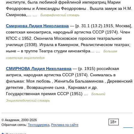
институте, была любимой фрейлиной императриц Марии
Феодоровны и Александры Феодоровны . Вышла замуж за Н.М.
Смирнова,… …
Биографический словарь
Смирнова Лидия Николаевна
— [р. 31.1 (13.2).1915, Москва],
советская киноактриса, народный артистка СССР (1974). Член
КПСС с 1952. Окончила Московское гороское театральное
училище (1938). Играла в Камерном, Реалистическом театрах;
ныне ‒ в труппе Театра студии киноактёра… …
Большая
советская энциклопедия
СМИРНОВА Лидия Николаевна
— (р. 1915) российская
актриса, народная артистка СССР (1974). Снималась в
фильмах: Моя любовь , Женитьба Бальзаминова , Деревенский
детектив , Возвращение сына , Карнавал и др.
Государственная премия СССР (1951) …
Большой
Энциклопедический словарь
© Академик, 2000-2026
18+
Обратная связь:
Техподдержка
,
Реклама на сайте