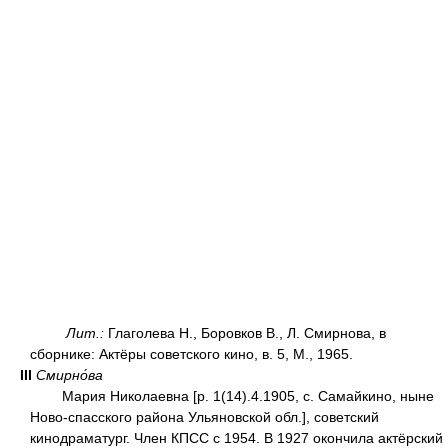
Лит.:
Глаголева Н., Боровков В., Л. Смирнова, в
сборнике: Актёры советского кино, в. 5, М., 1965.
III
Смирно́ва
Мария Николаевна [р. 1(14).4.1905, с. Самайкино, ныне
Ново-спасского района Ульяновской обл.], советский
кинодраматург. Член КПСС с 1954. В 1927 окончила актёрский