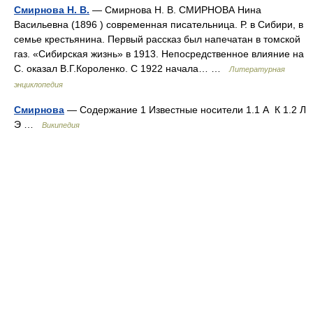
Смирнова Н. В.
— Смирнова Н. В. СМИРНОВА Нина
Васильевна (1896 ) современная писательница. Р. в Сибири, в
семье крестьянина. Первый рассказ был напечатан в томской
газ. «Сибирская жизнь» в 1913. Непосредственное влияние на
С. оказал В.Г.Короленко. С 1922 начала… …
Литературная
энциклопедия
Смирнова
— Содержание 1 Известные носители 1.1 А К 1.2 Л
Э …
Википедия