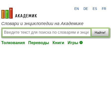
EN
DE
ES
FR
academic.ru
Словари и энциклопедии на Академике
Найти!
Толкования
Переводы
Книги
Игры ⚽