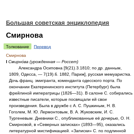
Большая советская энциклопедия
Смирнова
Толкование
Перевод
Смирнова
I
Смирно́ва (урожденная — Россет)
Александра Осиповна [9(21).3.1810; по др. данным,
1809, Одесса, — 7(19).6. 1882, Париж], русская мемуаристка.
Дочь франц. эмигранта, коменданта одесского порта. По
окончании Екатерининского института (Петербург) была
фрейлиной императрицы (1826—31). В салоне С. собирались
известные писатели, которые посвящали ей свои
произведения. Была в дружбе с А. С. Пушкиным, Н. В.
Гоголем, М. Ю. Лермонтовым, В. А. Жуковским, И. С.
Тургеневым. Дневники С., опубликованные её дочерью, О. Н.
Смирновой, в «Северных записках» (1893—95), оказались
литературной мистификацией. «Записки» С. по подлинной