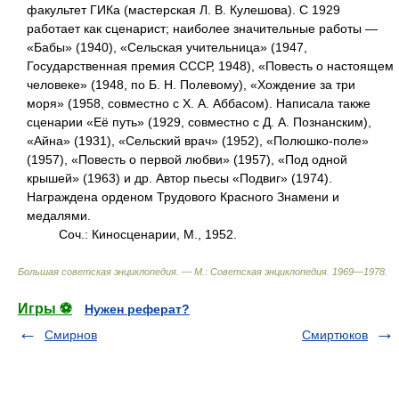
факультет ГИКа (мастерская Л. В. Кулешова). С 1929
работает как сценарист; наиболее значительные работы —
«Бабы» (1940), «Сельская учительница» (1947,
Государственная премия СССР, 1948), «Повесть о настоящем
человеке» (1948, по Б. Н. Полевому), «Хождение за три
моря» (1958, совместно с Х. А. Аббасом). Написала также
сценарии «Её путь» (1929, совместно с Д. А. Познанским),
«Айна» (1931), «Сельский врач» (1952), «Полюшко-поле»
(1957), «Повесть о первой любви» (1957), «Под одной
крышей» (1963) и др. Автор пьесы «Подвиг» (1974).
Награждена орденом Трудового Красного Знамени и
медалями.
Соч.: Киносценарии, М., 1952.
Большая советская энциклопедия. — М.: Советская энциклопедия
.
1969—1978
.
Игры ⚽
Нужен реферат?
Смирнов
Смиртюков