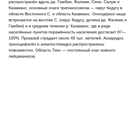
распространён вдоль рр. Гамбия, Фалеме, Сине, Салум и
Казаманс; основные очаги трипаносомоза — округ Кедугу в
области Восточного С. и область Казаманс. Онхоцеркоз чаще
встречается на востоке С. (округ Кедугу, долина рр. Фалеме и
Гамбия) и в среднем течении р. Казаманс, где в ряде
населённых пунктов поражённость населения достигает 87—
100%. Проказой страдает около 40 тыс. жителей. Аскаридоз,
трихоцефалёз и анкилостомидоз распространены
повсеместно. Область Тиес — постоянный очаг кожного
лейшманиоза.