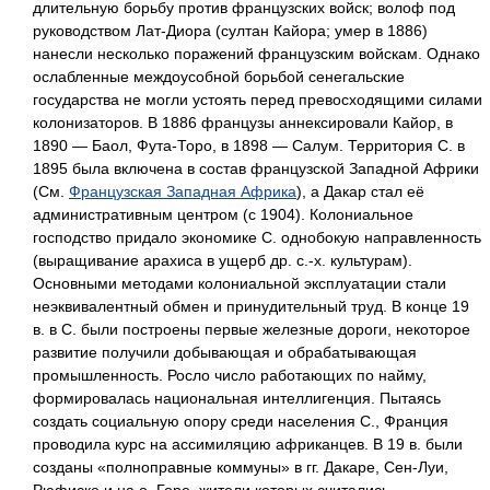
длительную борьбу против французских войск; волоф под
руководством Лат-Диора (султан Кайора; умер в 1886)
нанесли несколько поражений французским войскам. Однако
ослабленные междоусобной борьбой сенегальские
государства не могли устоять перед превосходящими силами
колонизаторов. В 1886 французы аннексировали Кайор, в
1890 — Баол, Фута-Торо, в 1898 — Салум. Территория С. в
1895 была включена в состав французской Западной Африки
(См.
Французская Западная Африка
), а Дакар стал её
административным центром (с 1904). Колониальное
господство придало экономике С. однобокую направленность
(выращивание арахиса в ущерб др. с.-х. культурам).
Основными методами колониальной эксплуатации стали
неэквивалентный обмен и принудительный труд. В конце 19
в. в С. были построены первые железные дороги, некоторое
развитие получили добывающая и обрабатывающая
промышленность. Росло число работающих по найму,
формировалась национальная интеллигенция. Пытаясь
создать социальную опору среди населения С., Франция
проводила курс на ассимиляцию африканцев. В 19 в. были
созданы «полноправные коммуны» в гг. Дакаре, Сен-Луи,
Рюфиске и на о. Горе, жители которых считались