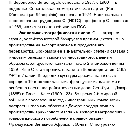
l'lndépendence du Sénégal), основана в 1957, с 1960 — в
подполье. Сенегальская демократическая партия (Parti
Démocratique Sénégalais), основана в 1974. Национальная
конфедерация трудящихся С. (НКТС), профцентр С., основан
в 1969, является составной частью ПСС.
Экономико-географический очерк.
С. — аграрная
страна, хозяйство которой базируется преимущественно на
производстве на экспорт арахиса и продуктов его
переработки. Экономика её в значительной степени связана с
мировым рынком и зависит от иностранного, главным
образом французского, капитала; после 2-й мировой войны
1939—45 в С. стал проникать капитал Великобритании, США,
ФРГ и Италии. Внедрение культуры арахиса началось в
середине 19 в. колониальными французскими властями и
особенно после постройки железных дорог Сен-Луи — Дакар
(1885) и Тиес — Каес (1909—23). Во время 2-й мировой
войны и в послевоенные годы иностранными компаниями
построены главным образом в Дакаре предприятия по
производству арахисового масла на экспорт в метрополию и
товаров широкого потребления на рынок бывшей
Французской Западной Африки. К 60-м гг. С. по уровню