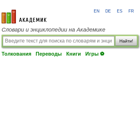
EN
DE
ES
FR
academic.ru
Словари и энциклопедии на Академике
Найти!
Толкования
Переводы
Книги
Игры ⚽