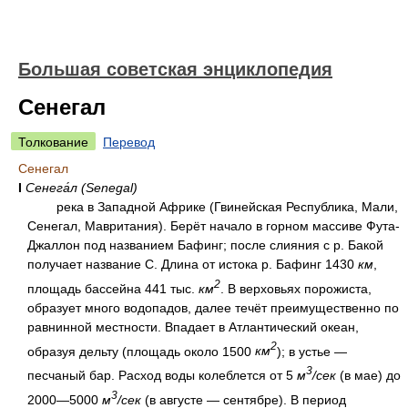
Большая советская энциклопедия
Сенегал
Толкование
Перевод
Сенегал
I
Сенега́л (Senegal)
река в Западной Африке (Гвинейская Республика, Мали,
Сенегал, Мавритания). Берёт начало в горном массиве Фута-
Джаллон под названием Бафинг; после слияния с р. Бакой
получает название С. Длина от истока р. Бафинг 1430
км
,
2
площадь бассейна 441 тыс.
км
. В верховьях порожиста,
образует много водопадов, далее течёт преимущественно по
равнинной местности. Впадает в Атлантический океан,
2
образуя дельту (площадь около 1500
км
); в устье —
3
песчаный бар. Расход воды колеблется от 5
м
/сек
(в мае) до
3
2000—5000
м
/сек
(в августе — сентябре). В период