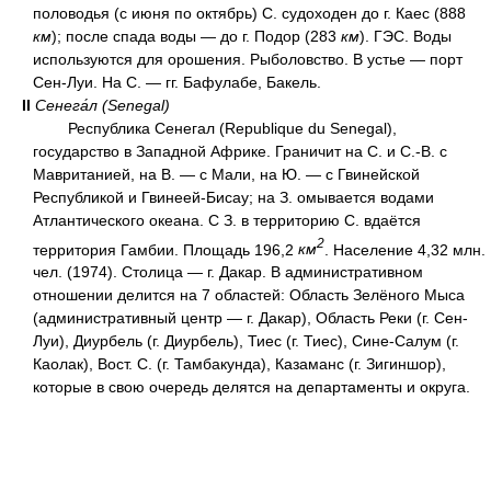
половодья (с июня по октябрь) С. судоходен до г. Каес (888
км
); после спада воды — до г. Подор (283
км
). ГЭС. Воды
используются для орошения. Рыболовство. В устье — порт
Сен-Луи. На С. — гг. Бафулабе, Бакель.
II
Сенега́л (Senegal)
Республика Сенегал (Republique du Senegal),
государство в Западной Африке. Граничит на С. и С.-В. с
Мавританией, на В. — с Мали, на Ю. — с Гвинейской
Республикой и Гвинеей-Бисау; на З. омывается водами
Атлантического океана. С З. в территорию С. вдаётся
2
территория Гамбии. Площадь 196,2
км
. Население 4,32 млн.
чел. (1974). Столица — г. Дакар. В административном
отношении делится на 7 областей: Область Зелёного Мыса
(административный центр — г. Дакар), Область Реки (г. Сен-
Луи), Диурбель (г. Диурбель), Тиес (г. Тиес), Сине-Салум (г.
Каолак), Вост. С. (г. Тамбакунда), Казаманс (г. Зигиншор),
которые в свою очередь делятся на департаменты и округа.