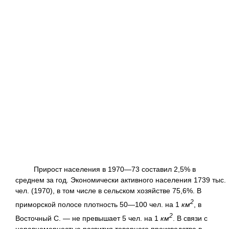
Прирост населения в 1970—73 составил 2,5% в
среднем за год. Экономически активного населения 1739 тыс.
чел. (1970), в том числе в сельском хозяйстве 75,6%. В
2
приморской полосе плотность 50—100 чел. на 1
км
, в
2
Восточный С. — не превышает 5 чел. на 1
км
. В связи с
неравномерностью развития товарного производства в