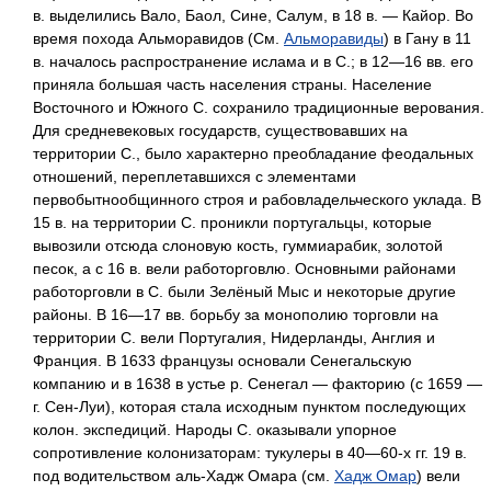
в. выделились Вало, Баол, Сине, Салум, в 18 в. — Кайор. Во
время похода Альморавидов (См.
Альморавиды
) в Гану в 11
в. началось распространение ислама и в С.; в 12—16 вв. его
приняла большая часть населения страны. Население
Восточного и Южного С. сохранило традиционные верования.
Для средневековых государств, существовавших на
территории С., было характерно преобладание феодальных
отношений, переплетавшихся с элементами
первобытнообщинного строя и рабовладельческого уклада. В
15 в. на территории С. проникли португальцы, которые
вывозили отсюда слоновую кость, гуммиарабик, золотой
песок, а с 16 в. вели работорговлю. Основными районами
работорговли в С. были Зелёный Мыс и некоторые другие
районы. В 16—17 вв. борьбу за монополию торговли на
территории С. вели Португалия, Нидерланды, Англия и
Франция. В 1633 французы основали Сенегальскую
компанию и в 1638 в устье р. Сенегал — факторию (с 1659 —
г. Сен-Луи), которая стала исходным пунктом последующих
колон. экспедиций. Народы С. оказывали упорное
сопротивление колонизаторам: тукулеры в 40—60-х гг. 19 в.
под водительством аль-Хадж Омара (см.
Хадж Омар
) вели