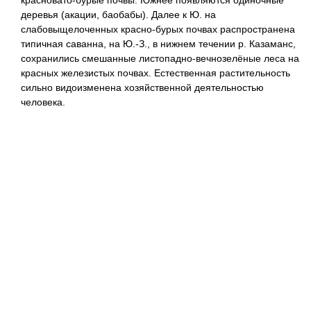
красновато-бурые почвы. Южнее появляются одиночные
деревья (акации, баобабы). Далее к Ю. на
слабовыщелоченных красно-бурых почвах распространена
типичная саванна, на Ю.-З., в нижнем течении р. Казаманс,
сохранились смешанные листопадно-вечнозелёные леса на
красных железистых почвах. Естественная растительность
сильно видоизменена хозяйственной деятельностью
человека.