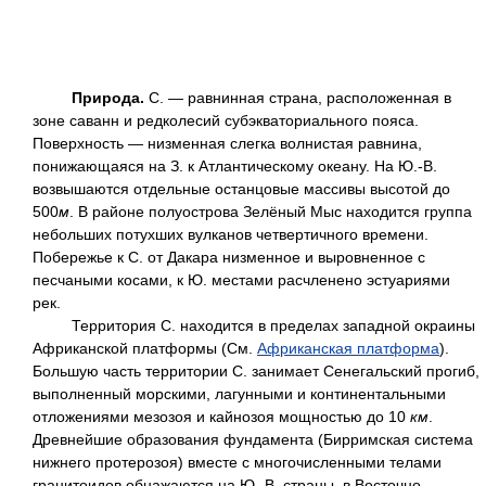
Природа.
С. — равнинная страна, расположенная в
зоне саванн и редколесий субэкваториального пояса.
Поверхность — низменная слегка волнистая равнина,
понижающаяся на З. к Атлантическому океану. На Ю.-В.
возвышаются отдельные останцовые массивы высотой до
500
м
. В районе полуострова Зелёный Мыс находится группа
небольших потухших вулканов четвертичного времени.
Побережье к С. от Дакара низменное и выровненное с
песчаными косами, к Ю. местами расчленено эстуариями
рек.
Территория С. находится в пределах западной окраины
Африканской платформы (См.
Африканская платформа
).
Большую часть территории С. занимает Сенегальский прогиб,
выполненный морскими, лагунными и континентальными
отложениями мезозоя и кайнозоя мощностью до 10
км
.
Древнейшие образования фундамента (Бирримская система
нижнего протерозоя) вместе с многочисленными телами
гранитоидов обнажаются на Ю.-В. страны, в Восточно-