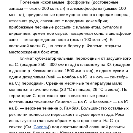
Полезные ископаемые: фосфориты (достоверные
запасы — около 200 млн.
т
) и алюмофосфаты (свыше 100
млн.
т
), приуроченные преимущественно к породам эоцена;
железная руда, связанная с породами докембрия;
прибрежные песчаные россыпи с ильменитом, рутилом и
цирконием; цементное сырьё; поваренная соль; в шельфовой
зоне — месторождения нефти (около 100 млн.
т
). В
восточной части С., на левом берегу р. Фалеме, открыты
месторождения бокситов.
Климат субэкваториальный, переходный от засушливого
на С. (осадков 250—300
мм
в год) к влажному на Ю. (осадков
в долине р. Казаманс около 1500
мм
в год), с одним сухим и
одним дождливым (май — ноябрь на Ю. и июль — сентябрь
на С.) периодами. Средние месячные температуры мало
меняются в течение года (23 °С в январе, 28 °С в июле). По
территории С. протекают две значительные реки с
постоянным течением: Сенегал — на С. и Казаманс — на Ю.;
на В. — верхнее течение р. Гамбия. Большинство остальных
рек почти полностью пересыхает в сухое время года. Реки
используются главным образом для орошения. На С. (в
сахеле (См.
Сахель
)) под опустыненной саванной развиты