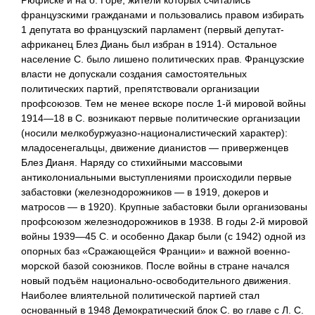
французскими гражданами и пользовались правом избирать
1 депутата во французский парламент (первый депутат-
африканец Блез Диань был избран в 1914). Остальное
население С. было лишено политических прав. Французские
власти не допускали создания самостоятельных
политических партий, препятствовали организации
профсоюзов. Тем не менее вскоре после 1-й мировой войны
1914—18 в С. возникают первые политические организации
(носили мелкобуржуазно-националистический характер):
младосенегальцы, движение дианистов — приверженцев
Блез Дианя. Наряду со стихийными массовыми
антиколониальными выступлениями происходили первые
забастовки (железнодорожников — в 1919, докеров и
матросов — в 1920). Крупные забастовки были организованы
профсоюзом железнодорожников в 1938. В годы 2-й мировой
войны 1939—45 С. и особенно Дакар были (с 1942) одной из
опорных баз «Сражающейся Франции» и важной военно-
морской базой союзников. После войны в стране начался
новый подъём национально-освободительного движения.
Наиболее влиятельной политической партией стал
основанный в 1948 Демократический блок С. во главе с Л. С.