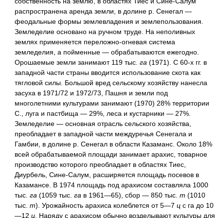
собственность на землю, в областях Тиес и Сине-Салум
распространена аренда земли, в долине р. Сенегал —
феодальные формы землевладения и землепользования.
Земледелие основано на ручном труде. На неполивных
землях применяется переложно-огневая система
земледелия, а пойменные — обрабатываются ежегодно.
Орошаемые земли занимают 119 тыс.
га
(1971). С 60-х гг. в
западной части страны вводится использование скота как
тягловой силы. Большой вред сельскому хозяйству нанесла
засуха в 1971/72 и 1972/73, Пашня и земли под
многолетними культурами занимают (1970) 28% территории
С., луга и пастбища — 29%, леса и кустарники — 27%.
Земледелие — основная отрасль сельского хозяйства,
преобладает в западной части междуречья Сенегала и
Гамбии, в долине р. Сенегал в области Казаманс. Около 18%
всей обрабатываемой площади занимает арахис, товарное
производство которого преобладает в областях Тиес,
Диурбель, Сине-Салум, расширяется площадь посевов в
Казамансе. В 1974 площадь под арахисом составляла 1000
тыс.
га
(1059 тыс.
га
в 1961—65), сбор — 850 тыс.
т
(1010
тыс.
т
). Урожайность арахиса колеблется от 5—7
ц
с га до 10
—12
ц
. Наряду с арахисом обычно возделывают культуры для