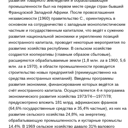
развития товарного земледелия и обрабатывающей
промышленности был на первом месте среди стран бывшей
Французской Западной Африки. После провозглашения
независимости (1960) правительство С., ориентируясь в
основном на сотрудничество с западным монополистическим
частным и государственным капиталом, что ведёт к сужению
развития национальной экономики и укреплению позиций
иностранного капитала, проводит некоторые мероприятия по
развитию хозяйства республики. В сельском хозяйстве
создаются кооперативы (главным образом сбытовые),
расширяются обрабатываемые земли (1,8 млн.
га
в 1960, 5,6
млн.
га
в 1970), в области промышленности проводится
строительство новых предприятий (преимущественно на
средства иностранных компаний). Введены программы
развития экономики, финансирование которых ведётся за
счёт иностранного капитала. Осуществляется 4-я программа
экономического развития хозяйства 1973/74—1977/78;
предусмотрено вложить 181 млрд. африканских франков
(64,6% государственные средства и 35,4% частные), из них на
развитие сельского хозяйства 24,8%, на энергетику,
обрабатывающую промышленность и кустарные промыслы
14,4%. В 1969 сельское хозяйство давало 31% валового