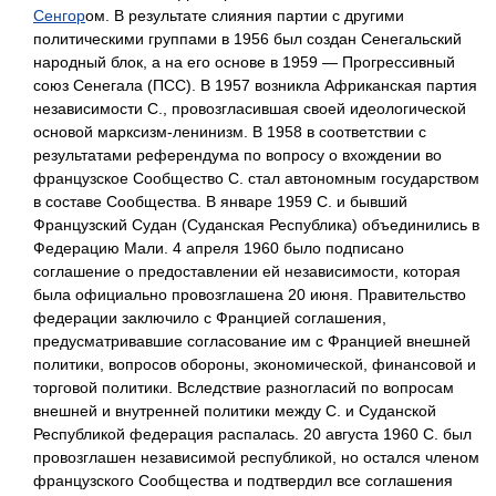
Сенгор
ом. В результате слияния партии с другими
политическими группами в 1956 был создан Сенегальский
народный блок, а на его основе в 1959 — Прогрессивный
союз Сенегала (ПСС). В 1957 возникла Африканская партия
независимости С., провозгласившая своей идеологической
основой марксизм-ленинизм. В 1958 в соответствии с
результатами референдума по вопросу о вхождении во
французское Сообщество С. стал автономным государством
в составе Сообщества. В январе 1959 С. и бывший
Французский Судан (Суданская Республика) объединились в
Федерацию Мали. 4 апреля 1960 было подписано
соглашение о предоставлении ей независимости, которая
была официально провозглашена 20 июня. Правительство
федерации заключило с Францией соглашения,
предусматривавшие согласование им с Францией внешней
политики, вопросов обороны, экономической, финансовой и
торговой политики. Вследствие разногласий по вопросам
внешней и внутренней политики между С. и Суданской
Республикой федерация распалась. 20 августа 1960 С. был
провозглашен независимой республикой, но остался членом
французского Сообщества и подтвердил все соглашения