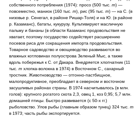
собственного потребления (1974): просо (500 тыс.
т
) —
повсеместно, маниок (160 тыс.
т
), рис (95 тыс.
т
) — на С. (в
низовье р. Сенегал, в районе Ришар-Толя) и на Ю. (в районе
р. Казаманс), бататы, кукурузу. Культивируют масличную
пальму и бананы (в области Казаманс продовольствия не
хватает, поэтому государство содействует расширению
посевов риса для сокращения импорта продовольствия.
Товарное садоводство и овощеводство развиваются во
влажных котловинах полуострова Зеленый Мыс, а также
вдоль побережья к С. от Дакара. Внедряется хлопчатник (11
тыс.
т
хлопка-волокна в 1974) в Восточном С., сахарный
тростник. Животноводство — отгонно-пастбищное,
малопродуктивное, преобладает в северном и восточном
засушливых районах страны. В 1974 насчитывалось (в млн.
голов): крупного рогатого скота 2,3, овец 1, коз 0,95; 5,7 млн.
домашней птицы. Быстро развивается (с 50-х гг.)
рыболовство. Улов рыбы (главным образом тунец) 324 тыс.
т
в 1973; часть рыбы экспортируется.