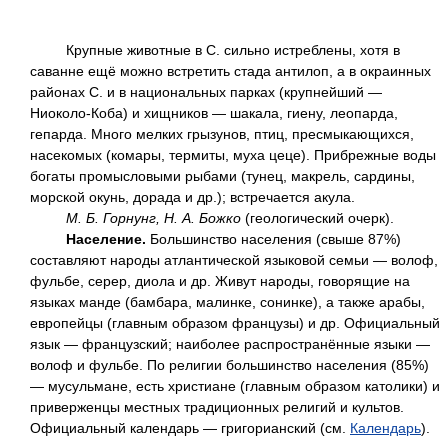
Крупные животные в С. сильно истреблены, хотя в
саванне ещё можно встретить стада антилоп, а в окраинных
районах С. и в национальных парках (крупнейший —
Ниоколо-Коба) и хищников — шакала, гиену, леопарда,
гепарда. Много мелких грызунов, птиц, пресмыкающихся,
насекомых (комары, термиты, муха цеце). Прибрежные воды
богаты промысловыми рыбами (тунец, макрель, сардины,
морской окунь, дорада и др.); встречается акула.
М. Б. Горнунг, Н. А. Божко
(геологический очерк).
Население.
Большинство населения (свыше 87%)
составляют народы атлантической языковой семьи — волоф,
фульбе, серер, диола и др. Живут народы, говорящие на
языках манде (бамбара, малинке, сонинке), а также арабы,
европейцы (главным образом французы) и др. Официальный
язык — французский; наиболее распространённые языки —
волоф и фульбе. По религии большинство населения (85%)
— мусульмане, есть христиане (главным образом католики) и
приверженцы местных традиционных религий и культов.
Официальный календарь — григорианский (см.
Календарь
).