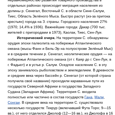
отдельных районах происходит миграция населения из
долины р. Сенегал, Восточный С. в области Сине-Салум,
Тиес, Область Зелёного Мыса. Быстро растут (из-за притока
крестьян) города на З. страны. Городского населения 27%
(1970; 14,4% в 1936). Важнейшие города: Дакар (700 тыс.
жителей с пригородами в 1973), Каолак, Тиес, Сен-Луи.
Исторический очерк.
На территории С. обнаружены
орудия эпохи палеолита на побережье Атлантического
океана (мысы Фанн и Бель-Эр на полуострове Зелёный Мыс)
и в среднем течении р. Сенегал; неолитические орудия — на
побережье Атлантического океана (от г. Каяр до г. Сен-Луи, в
г. Фадьют) и в устье р. Салум. Оседлое население С. в эту
эпоху занималось рыболовством и земледелием. В древности
и средние века через бассейн р. Сенегал (от которой страна
получила своё название) проходили караванные пути из
государств Северной Африки в государства Западного
Судана (Западная Африка). Территория С. входила
полностью или частично в состав государств
Гана
,
Мали
,
Сонгаи
. В средние века на территории С. существовало
несколько государств: Текрур (включавший Фута Торо; 9—15
вв.), от него отделился Джолоф (12—16 вв.), из Джолофа в 16