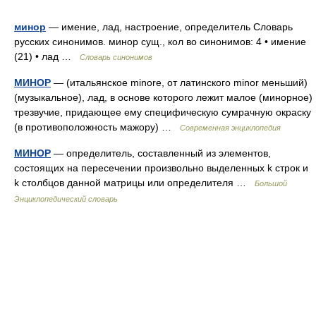
минор
— имение, лад, настроение, определитель Словарь
русских синонимов. минор сущ., кол во синонимов: 4 • имение
(21) • лад …
Словарь синонимов
МИНОР
— (итальянское minore, от латинского minor меньший)
(музыкальное), лад, в основе которого лежит малое (минорное)
трезвучие, придающее ему специфическую сумрачную окраску
(в противоположность мажору) …
Современная энциклопедия
МИНОР
— определитель, составленный из элементов,
состоящих на пересечении произвольно выделенных k строк и
k столбцов данной матрицы или определителя …
Большой
Энциклопедический словарь