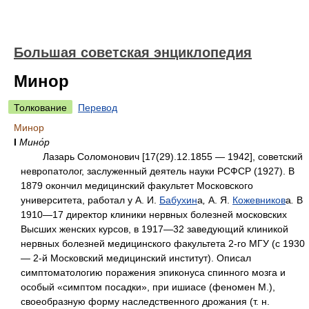
Большая советская энциклопедия
Минор
Толкование
Перевод
Минор
I
Мино́р
Лазарь Соломонович [17(29).12.1855 — 1942], советский
невропатолог, заслуженный деятель науки РСФСР (1927). В
1879 окончил медицинский факультет Московского
университета, работал у А. И.
Бабухин
а
,
А. Я.
Кожевников
а
.
В
1910—17 директор клиники нервных болезней московских
Высших женских курсов, в 1917—32 заведующий клиникой
нервных болезней медицинского факультета 2-го МГУ (с 1930
— 2-й Московский медицинский институт). Описал
симптоматологию поражения эпиконуса спинного мозга и
особый «симптом посадки», при ишиасе (феномен М.),
своеобразную форму наследственного дрожания (т. н.