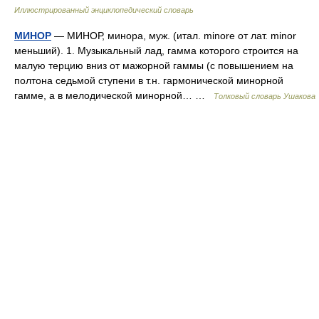
Иллюстрированный энциклопедический словарь
МИНОР
— МИНОР, минора, муж. (итал. minore от лат. minor
меньший). 1. Музыкальный лад, гамма которого строится на
малую терцию вниз от мажорной гаммы (с повышением на
полтона седьмой ступени в т.н. гармонической минорной
гамме, а в мелодической минорной… …
Толковый словарь Ушакова