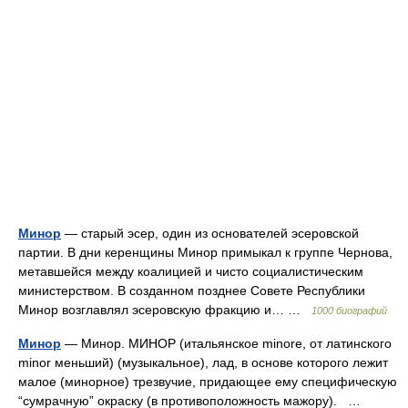
Минор
— старый эсер, один из основателей эсеровской
партии. В дни керенщины Минор примыкал к группе Чернова,
метавшейся между коалицией и чисто социалистическим
министерством. В созданном позднее Совете Республики
Минор возглавлял эсеровскую фракцию и… …
1000 биографий
Минор
— Минор. МИНОР (итальянское minore, от латинского
minor меньший) (музыкальное), лад, в основе которого лежит
малое (минорное) трезвучие, придающее ему специфическую
“сумрачную” окраску (в противоположность мажору). …