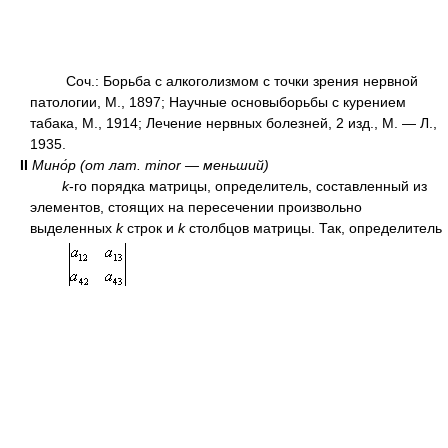
Соч.: Борьба с алкоголизмом с точки зрения нервной
патологии, М., 1897; Научные основыборьбы с курением
табака, М., 1914; Лечение нервных болезней, 2 изд., М. — Л.,
1935.
II
Мино́р (от лат. minor — меньший)
k
-го порядка матрицы, определитель, составленный из
элементов, стоящих на пересечении произвольно
выделенных
k
строк и
k
столбцов матрицы. Так, определитель