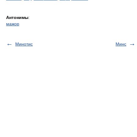
Антонимы
:
мажор
Минотис
Минс