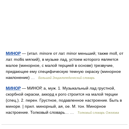
МИНОР
— (итал. minore от лат. minor меньший; также moll, от
лат. mollis мягкий), в музыке лад, устоем которого является
малое (минорное, с малой терцией в основе) трезвучие,
придающее ему специфическую темную окраску (минорное
наклонение) …
Большой Энциклопедический словарь
МИНОР
— МИНОР, а, муж. 1. Музыкальный лад грустной,
скорбной окраски, аккорд к рого строится на малой терции
(спец.). 2. перен. Грустное, подавленное настроение. Быть в
миноре. | прил. минорный, ая, ое. М. тон. Минорное
настроение. Толковый словарь… …
Толковый словарь Ожегова