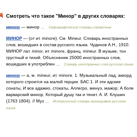
Смотреть что такое "Минор" в других словарях:
минор
— минор …
Орфографический словарь-справочник
МИНОР
— (от ит. minore). См. Mineur. Словарь иностранных
слов, вошедших в состав русского языка. Чудинов А.Н., 1910.
МИНОР лат. minor, ит. minore, франц. mineur. В музыке, тон
грустный и тихий. Объяснение 25000 иностранных слов,
вошедших в употреблен …
Словарь иностранных слов русского языка
минор
— а, м. mineur, ит. minore. 1. Музыкальный лад, аккорд
которого строится на малой терции. БАС 1. И эти адские
сонаты, И все адажио, стокаты, Аллегро, менуэ, мажор; А боле
варварский минор, Который душу так и тянет. А. И. Клушин
(1763 1804). // Муз …
Исторический словарь галлицизмов русского
языка