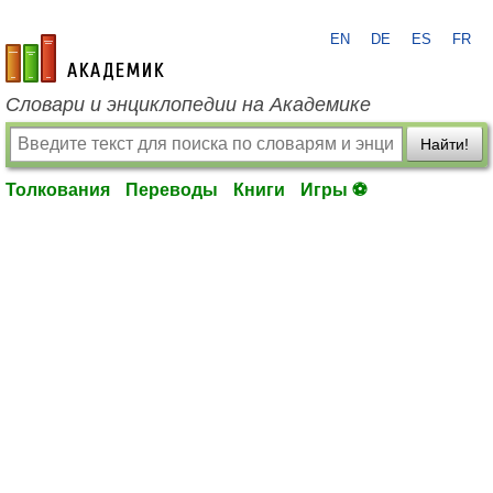
EN
DE
ES
FR
academic.ru
Словари и энциклопедии на Академике
Найти!
Толкования
Переводы
Книги
Игры ⚽