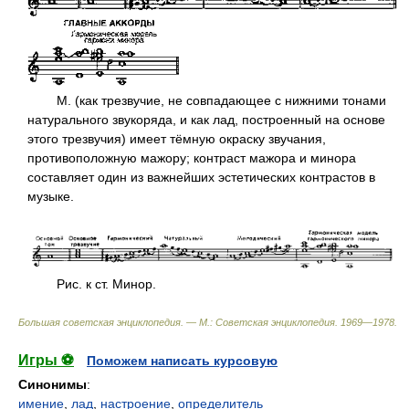
М. (как трезвучие, не совпадающее с нижними тонами
натурального звукоряда, и как лад, построенный на основе
этого трезвучия) имеет тёмную окраску звучания,
противоположную мажору; контраст мажора и минора
составляет один из важнейших эстетических контрастов в
музыке.
Рис. к ст. Минор.
Большая советская энциклопедия. — М.: Советская энциклопедия
.
1969—1978
.
Игры ⚽
Поможем написать курсовую
Синонимы
:
имение
,
лад
,
настроение
,
определитель