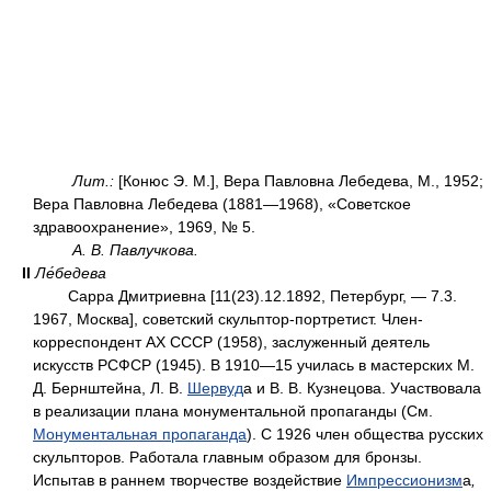
Лит.:
[Конюс Э. М.], Вера Павловна Лебедева, М., 1952;
Вера Павловна Лебедева (1881—1968), «Советское
здравоохранение», 1969, № 5.
А. В. Павлучкова.
II
Ле́бедева
Сарра Дмитриевна [11(23).12.1892, Петербург, — 7.3.
1967, Москва], советский скульптор-портретист. Член-
корреспондент АХ СССР (1958), заслуженный деятель
искусств РСФСР (1945). В 1910—15 училась в мастерских М.
Д. Бернштейна, Л. В.
Шервуд
а и В. В. Кузнецова. Участвовала
в реализации плана монументальной пропаганды (См.
Монументальная пропаганда
). С 1926 член общества русских
скульпторов. Работала главным образом для бронзы.
Испытав в раннем творчестве воздействие
Импрессионизм
а
,