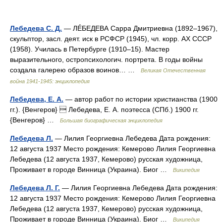
Лебедева С. Д.
— ЛÉБЕДЕВА Сарра Дмитриевна (1892–1967),
скульптор, засл. деят. иск в РСФСР (1945), чл. корр. АХ СССР
(1958). Училась в Петербурге (1910–15). Мастер
выразительного, остропсихологич. портрета. В годы войны
создала галерею образов воинов… …
Великая Отечественная
война 1941-1945: энциклопедия
Лебедева, Е. А.
— автор работ по истории христианства (1900
гг.). {Венгеров}  Лебедева, Е. А. поэтесса (СПб.) 1900 гг.
{Венгеров} …
Большая биографическая энциклопедия
Лебедева Л.
— Лилия Георгиевна Лебедева Дата рождения:
12 августа 1937 Место рождения: Кемерово Лилия Георгиевна
Лебедева (12 августа 1937, Кемерово) русская художница,
Проживает в городе Винница (Украина). Биог …
Википедия
Лебедева Л. Г.
— Лилия Георгиевна Лебедева Дата рождения:
12 августа 1937 Место рождения: Кемерово Лилия Георгиевна
Лебедева (12 августа 1937, Кемерово) русская художница,
Проживает в городе Винница (Украина). Биог …
Википедия