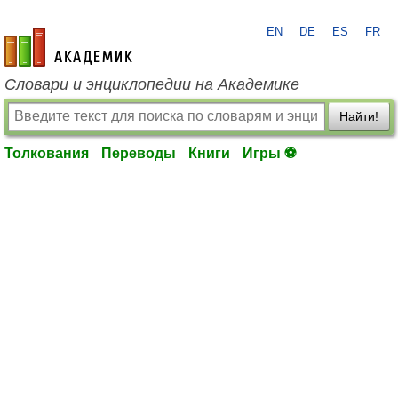
EN
DE
ES
FR
academic.ru
Словари и энциклопедии на Академике
Найти!
Толкования
Переводы
Книги
Игры ⚽