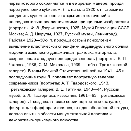
черты которого сохраняются и в её зрелой манере, пройдя
через увлечение кубизмом, Л. с начала 1920-х гг. стремится
соединить художественные открытия этих течений с
последовательно реалистическими принципами изображения
(портреты: Ф. Э. Дзержинского, 1925, Музей Революции СССР,
Москва; А. Д. Цюрупы, 1927, Русский музей, Ленинград).
Работам 1920—30-х гг. присущи острый психологизм,
выявление пластической специфики индивидуального облика
модели и живописно-динамичная трактовка материала,
сохраняющая этюдную непосредственность (портреты: В. П.
Чкалова, 1936, С. М. Михоэлса, 1939, — оба в Третьяковской
галерее). В годы Великой Отечественной войны 1941—45 и
последующие годы Л. пополняет портретную галерею
современников (портреты: А. Т. Твардовского, 1943,
Третьяковская галерея; В. Е. Татлина, 1943—44, Русский
музей; Б. Л. Пастернака, известняк, 1961—63, Третьяковская
галерея). Л. создавала также серии портретных статуэток,
фигурок для фарфора и фаянса, этюдов обнажённой натуры,
делала опыты в области монументальной пластики и
декоративно-прикладного искусства.